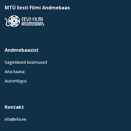
MTÜ Eesti Filmi Andmebaas
Andmebaasist
Sagedased küsimused
Aita kaasa
Autoriõigus
Kontakt
efa@efa.ee