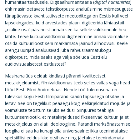
humanitaarteadusele. Digitaalhumanitaaria (
digital humanities
)
ehk masinloetavate tekstikorpuste analüüsimine mitmesuguste
tänapäevaste kvantitatiivsete meetoditega on Eestis küll veel
lapsekingades, kuid arvestades plaani digiteerida lähiaastail
„oluline osa” pärandist annab see ka sellele valdkonnale hea
lähte. Terve kultuurivaldkonna digiteerimine annab võimaluse
otsida kultuuriloost seni märkamata jäänud allhoovusi. Keele
arengu uurijad analüüsivad juba rahvusraamatukogu
digikorpust, mida saaks aga välja sõeluda Eesti elu
audiovisuaalsetest esitlustest?
Masinanalüüs eeldab kindlasti pärandi kvaliteetset
metakirjeldamist, filmivaldkonnas teeb selles vallas väga head
tööd Eesti Filmi Andmebaas. Nende töö tulemusena on
tulevikus kogu Eesti filmipärand kaadri täpsusega otsitav ja
leitav. See on tegelikult peaaegu kõigi eelkirjeldatud mõjude ja
võimaluste teostumise üks eeldusi. Siinjuures teab iga
kultuurisemiootik, et metakirjeldused fikseerivad kultuuri ja et
metakirjeldus on alati ideoloogiline. Pärandi märksõnastamise
loogika ei saa ka kunagi olla universaalne: ikka teenindatakse
spetsiifilisi eelduslikke otsihuve ning jäetakse teenindamata