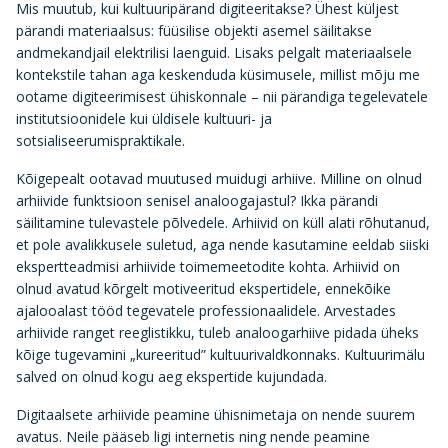
Mis muutub, kui kultuuripärand digiteeritakse? Ühest küljest
pärandi materiaalsus: füüsilise objekti asemel säilitakse
andmekandjail elektrilisi laenguid. Lisaks pelgalt materiaalsele
kontekstile tahan aga keskenduda küsimusele, millist mõju me
ootame digiteerimisest ühiskonnale – nii pärandiga tegelevatele
institutsioonidele kui üldisele kultuuri- ja
sotsialiseerumispraktikale.
Kõigepealt ootavad muutused muidugi arhiive. Milline on olnud
arhiivide funktsioon senisel analoogajastul? Ikka pärandi
säilitamine tulevastele põlvedele. Arhiivid on küll alati rõhutanud,
et pole avalikkusele suletud, aga nende kasutamine eeldab siiski
ekspertteadmisi arhiivide toimemeetodite kohta. Arhiivid on
olnud avatud kõrgelt motiveeritud ekspertidele, ennekõike
ajalooalast tööd tegevatele professionaalidele. Arvestades
arhiivide ranget reeglistikku, tuleb analoogarhiive pidada üheks
kõige tugevamini „kureeritud” kultuurivaldkonnaks. Kultuurimälu
salved on olnud kogu aeg ekspertide kujundada.
Digitaalsete arhiivide peamine ühisnimetaja on nende suurem
avatus. Neile pääseb ligi internetis ning nende peamine