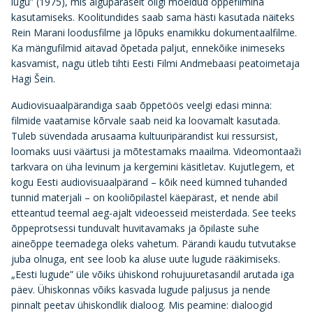
lugu” (1975), mis algupäraselt oligi mõeldud õppefilmina
kasutamiseks. Koolitundides saab sama hästi kasutada näiteks
Rein Marani loodusfilme ja lõpuks enamikku dokumentaalfilme.
Ka mängufilmid aitavad õpetada paljut, ennekõike inimeseks
kasvamist, nagu ütleb tihti Eesti Filmi Andmebaasi peatoimetaja
Hagi Šein.
Audiovisuaalpärandiga saab õppetöös veelgi edasi minna:
filmide vaatamise kõrvale saab neid ka loovamalt kasutada.
Tuleb süvendada arusaama kultuuripärandist kui ressursist,
loomaks uusi väärtusi ja mõtestamaks maailma. Videomontaaži
tarkvara on üha levinum ja kergemini käsitletav. Kujutlegem, et
kogu Eesti audiovisuaalpärand – kõik need kümned tuhanded
tunnid materjali – on kooliõpilastel käepärast, et nende abil
etteantud teemal aeg-ajalt videoesseid meisterdada. See teeks
õppeprotsessi tunduvalt huvitavamaks ja õpilaste suhe
aineõppe teemadega oleks vahetum. Pärandi kaudu tutvutakse
juba olnuga, ent see loob ka aluse uute lugude rääkimiseks.
„Eesti lugude” üle võiks ühiskond rohujuuretasandil arutada iga
päev. Ühiskonnas võiks kasvada lugude paljusus ja nende
pinnalt peetav ühiskondlik dialoog. Mis peamine: dialoogid