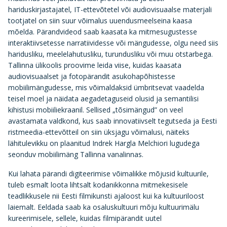
hariduskirjastajatel, IT-ettevõtetel või audiovisuaalse materjali
tootjatel on siin suur võimalus uuendusmeelseina kaasa
mõelda. Pärandvideod saab kaasata ka mitmesugustesse
interaktiivsetesse narratiividesse või mängudesse, olgu need siis
haridusliku, meelelahutusliku, turundusliku või muu otstarbega.
Tallinna ülikoolis proovime leida viise, kuidas kaasata
audiovisuaalset ja fotopärandit asukohapõhistesse
mobiilimängudesse, mis võimaldaksid ümbritsevat vaadelda
teisel moel ja näidata aegadetaguseid olusid ja semantilisi
kihistusi mobiiliekraanil. Sellised „tõsimängud” on veel
avastamata valdkond, kus saab innovatiivselt tegutseda ja Eesti
ristmeedia-ettevõtteil on siin üksjagu võimalusi, näiteks
lähitulevikku on plaanitud Indrek Hargla Melchiori lugudega
seonduv mobiilimäng Tallinna vanalinnas.
Kui lahata pärandi digiteerimise võimalikke mõjusid kultuurile,
tuleb esmalt loota lihtsalt kodanikkonna mitmekesisele
teadlikkusele nii Eesti filmikunsti ajaloost kui ka kultuuriloost
laiemalt. Eeldada saab ka osaluskultuuri mõju kultuurimälu
kureerimisele, sellele, kuidas filmipärandit uutel