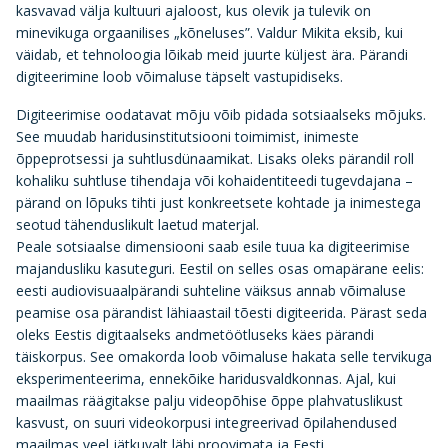
kasvavad välja kultuuri ajaloost, kus olevik ja tulevik on
minevikuga orgaanilises „kõneluses”. Valdur Mikita eksib, kui
väidab, et tehnoloogia lõikab meid juurte küljest ära. Pärandi
digiteerimine loob võimaluse täpselt vastupidiseks.
Digiteerimise oodatavat mõju võib pidada sotsiaalseks mõjuks.
See muudab haridusinstitutsiooni toimimist, inimeste
õppeprotsessi ja suhtlusdünaamikat. Lisaks oleks pärandil roll
kohaliku suhtluse tihendaja või kohaiden­titeedi tugevdajana –
pärand on lõpuks tihti just konkreetsete kohtade ja inimestega
seotud tähenduslikult laetud materjal.
Peale sotsiaalse dimensiooni saab esile tuua ka digiteerimise
majandusliku kasuteguri. Eestil on selles osas omapärane eelis:
eesti audiovisuaal­pärandi suhteline väiksus annab võimaluse
peamise osa pärandist lähiaastail tõesti digiteerida. Pärast seda
oleks Eestis digitaalseks andmetöötluseks käes pärandi
täiskorpus. See omakorda loob võimaluse hakata selle tervikuga
eksperimenteerima, ennekõike haridusvaldkonnas. Ajal, kui
maailmas räägitakse palju videopõhise õppe plahvatuslikust
kasvust, on suuri videokorpusi integreerivad õpilahendused
maailmas veel jätkuvalt läbi proovimata ja Eesti