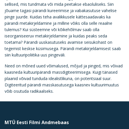
sellised, mis tundmata või mida peetakse ebaoluliseks. Siin
jõuame tagasi pärandi kureerimise ja vabakasutuse vahelise
pinge juurde. Kuidas teha avalikkusele kättesaadavaks ka
pärandi metakirjeldamine ja milline võiks olla selle reaalne
tulemus? Kui süsteemne või kõikehõlmav saab olla
iseorganiseeruv metakirjeldamine ja kuidas peaks seda
toetama? Pärandi uuskasutuseks avamise seisukohast on
tegemist keskse küsimusega. Pärandi metakirjeldamisest saab
siin kultuuripoliitika uus pingeväli.
Need on mõned uued võimalused, mõjud ja pinged, mis võivad
kaasneda kultuuripärandi massdigiteerimisega. Kuigi tänased
plaanid võivad tunduda idealistlikuna, on potentsiaal suur.
Digiteeritud pärandi masskasutusega kaasnev kultuurimuutus
võib osutuda radikaalseks.
MTÜ Eesti Filmi Andmebaas