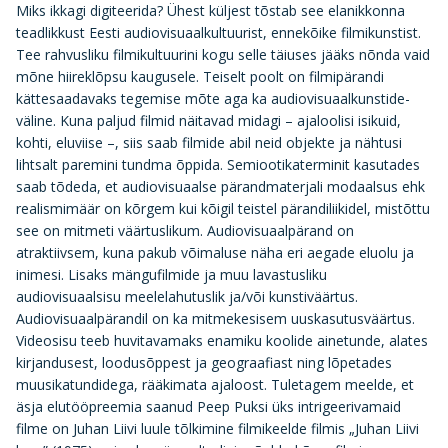
Miks ikkagi digiteerida? Ühest küljest tõstab see elanikkonna
teadlikkust Eesti audiovisuaalkultuurist, ennekõike filmikunstist.
Tee rahvusliku filmikultuurini kogu selle täiuses jääks nõnda vaid
mõne hiireklõpsu kaugusele. Teiselt poolt on filmipärandi
kättesaadavaks tegemise mõte aga ka audiovisuaalkunstide-
väline. Kuna paljud filmid näitavad midagi – ajaloolisi isikuid,
kohti, eluviise –, siis saab filmide abil neid objekte ja nähtusi
lihtsalt paremini tundma õppida. Semiootikaterminit kasutades
saab tõdeda, et audiovisuaalse pärandmaterjali modaalsus ehk
realismimäär on kõrgem kui kõigil teistel pärandiliikidel, mistõttu
see on mitmeti väärtuslikum. Audiovisuaalpärand on
atraktiivsem, kuna pakub võimaluse näha eri aegade eluolu ja
inimesi. Lisaks mängufilmide ja muu lavastusliku
audiovisuaalsisu meelelahutuslik ja/või kunstiväärtus.
Audiovisuaalpärandil on ka mitmekesisem uuskasutusväärtus.
Videosisu teeb huvitavamaks enamiku koolide ainetunde, alates
kirjandusest, loodusõppest ja geograafiast ning lõpetades
muusikatundidega, rääkimata ajaloost. Tuletagem meelde, et
äsja elutööpreemia saanud Peep Puksi üks intrigeerivamaid
filme on Juhan Liivi luule tõlkimine filmikeelde filmis „Juhan Liivi