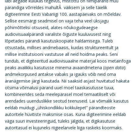
läbi aegade kulukas tegevus, mistõttu on filmipärand muu
pärandiga võrreldes mahultÂ väiksem ja selle täielik
digiteerimine Eesti Vabariigi 100. aastapäevaks on mõeldav.
Sellise eesmärgi seadmisel on vaja teha veel üksjagu
põhimõttelisi otsuseid, alates nõukogudeaegse
audiovisuaalpärandi varaliste õiguste kuuluvusest ning
lõpetades pärandi kasutuskoopiate haldamisega. Tuleb
otsustada, millises andmebaasis, kuidas struktureeritult ja
millise institutsiooni vastutuse all neid hoidma peaks. Seni
tundub, et digiteeritud audiovisuaalne materjal koos metainfoga
peaks avalikku kasutusse minema avaandmetena (
open data
):
andmekorpused antakse vabaks ja igaüks võib neid oma
äranägemise järgi kasutada. Nii saaksid asjast huvitatud hakata
otsima võimalusi pärand uuel moel taaskasutusse tuua,
kombineerides seda meelepärasel moel temaatiliselt või
arendades uuenduslikke seotud teenuseid. Lai võimalik kasutus
eeldab muidugi „ühiskondlikku kokkulepet” pärandteoste
autoritele hüvitiste maksmise osas. Kuna digiteerimine eeldab
väga suuri investeeringuid, tuleks jälgida, et digikasutuse
autoritasud ei kujuneks riigieelarvele liiga raskeks koormaks.