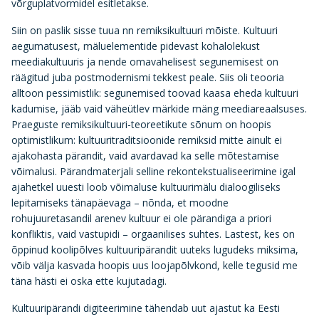
võrguplatvormidel esitletakse.
Siin on paslik sisse tuua nn remiksikultuuri mõiste. Kultuuri
aegumatusest, mäluelementide pidevast kohalolekust
meediakultuuris ja nende omavahelisest segunemisest on
räägitud juba postmodernismi tekkest peale. Siis oli teooria
alltoon pessimistlik: segunemised toovad kaasa eheda kultuuri
kadumise, jääb vaid väheütlev märkide mäng meediareaalsuses.
Praeguste remiksikultuuri-teoreetikute sõnum on hoopis
optimistlikum: kultuuritraditsioonide remiksid mitte ainult ei
ajakohasta pärandit, vaid avardavad ka selle mõtestamise
võimalusi. Pärandmaterjali selline rekontekstualiseerimine igal
ajahetkel uuesti loob võimaluse kultuurimälu dialoogiliseks
lepitamiseks tänapäevaga – nõnda, et moodne
rohujuuretasandil arenev kultuur ei ole pärandiga a priori
konfliktis, vaid vastupidi – orgaanilises suhtes. Lastest, kes on
õppinud koolipõlves kultuuripärandit uuteks lugudeks miksima,
võib välja kasvada hoopis uus loojapõlvkond, kelle tegusid me
täna hästi ei oska ette kujutadagi.
Kultuuripärandi digiteerimine tähendab uut ajastut ka Eesti