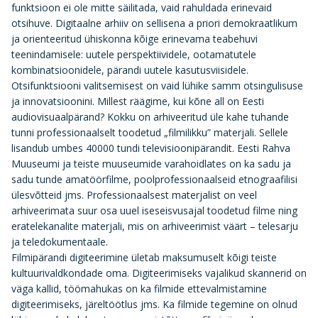
funktsioon ei ole mitte säilitada, vaid rahuldada erinevaid
otsihuve. Digitaalne arhiiv on sellisena a priori demokraatlikum
ja orienteeritud ühiskonna kõige erinevama teabehuvi
teenindamisele: uutele perspektiividele, ootamatutele
kombinatsioonidele, pärandi uutele kasutusviisidele.
Otsifunktsiooni valitsemisest on vaid lühike samm otsingulisuse
ja innovatsioonini. Millest räägime, kui kõne all on Eesti
audiovisuaalpärand? Kokku on arhiveeritud üle kahe tuhande
tunni professionaalselt toodetud „filmilikku” materjali. Sellele
lisandub umbes 40000 tundi televisioonipärandit. Eesti Rahva
Muuseumi ja teiste muuseumide varahoidlates on ka sadu ja
sadu tunde amatöörfilme, poolprofessionaalseid etnograafilisi
ülesvõtteid jms. Professionaalsest materjalist on veel
arhiveerimata suur osa uuel iseseisvusajal toodetud filme ning
eratelekanalite materjali, mis on arhiveerimist väärt – telesarju
ja teledokumentaale.
Filmipärandi digiteerimine ületab maksumuselt kõigi teiste
kultuurivaldkondade oma. Digiteerimiseks vajalikud skannerid on
väga kallid, töömahukas on ka filmide ettevalmistamine
digiteerimiseks, järeltöötlus jms. Ka filmide tegemine on olnud