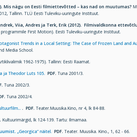
).
Mis nägu on Eesti filmiettevõtted – kas nad on muutumas?
Me
12, Tallinn. TLÜ Eesti Tuleviku-uuringute Instituut.
, Indrek, Viia, Andres ja Terk, Erik (2012).
Filmivaldkonna ettevõtlu
rogrammile First Motion). Eesti Tuleviku-uuringute Instituut.
rotagonist Trends in a Local Setting: The Case of Frozen Land and A
 and Media School.
rtiklivalimik 1962-1975). Tallinn: Eesti Raamat.
a ja Theodor Luts 105.
PDF.
Tuna 2001/3.
F.
Tuna 2002/3.
DF.
Tuna 2002/4.
ltuurfilm...
.
PDF.
Teater.Muusika.Kino, nr 4, lk 84-88.
.
Kultuurimärgid, lk 124-139. Tartu: Ilmamaa.
ruumist.
„Georgica“ näitel.
PDF.
Teater. Muusika. Kino., 1, 62 - 66.