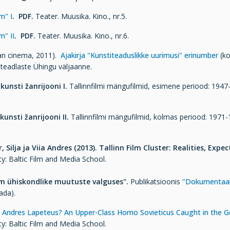
lm" I
.
PDF.
Teater. Muusika. Kino., nr.5.
m" II
. PDF.
Teater. Muusika. Kino., nr.6.
ian cinema, 2011).
Ajakirja "Kunstiteaduslikke uurimusi" erinumber
(k
unstiteadlaste Ühingu väljaanne.
ikunsti žanrijooni I.
Tallinnfilmi mängufilmid, esimene periood: 1947
ikunsti žanrijooni II.
Tallinnfilmi mängufilmid, kolmas periood: 1971-
r, Silja ja Viia Andres (2013).
Tallinn Film Cluster: Realities, Expe
ty: Baltic Film and Media School.
ilm ühiskondlike muutuste valguses".
Publikatsioonis
"Dokumentaal
nada).
Andres Lapeteus? An Upper-Class Homo Sovieticus Caught in the Ge
ty: Baltic Film and Media School.