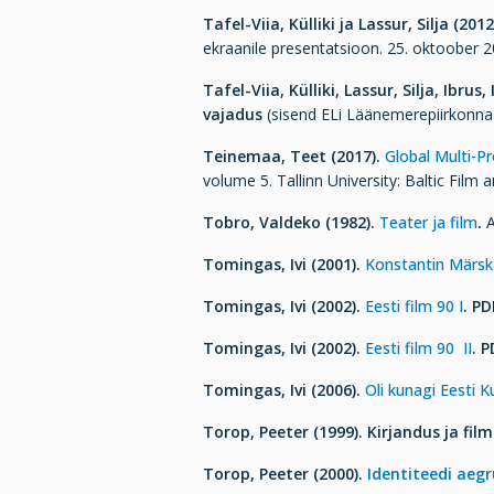
Tafel-Viia, Külliki ja Lassur, Silja (2012
ekraanile presentatsioon. 25. oktoober 20
Tafel-Viia, Külliki, Lassur, Silja, Ibrus
vajadus
(sisend ELi Läänemerepiirkonna p
Teinemaa, Teet (2017).
Global Multi-P
volume 5. Tallinn University: Baltic Film
Tobro, Valdeko (1982).
Teater ja film
.
A
Tomingas, Ivi (2001).
Konstantin Märsk
Tomingas, Ivi (2002).
Eesti film 90 I
. PD
Tomingas, Ivi (2002).
Eesti film 90 II
.
P
Tomingas, Ivi (2006).
Oli kunagi Eesti Ku
Torop, Peeter (1999).
Kirjandus ja film
Torop, Peeter (2000).
Identiteedi aeg