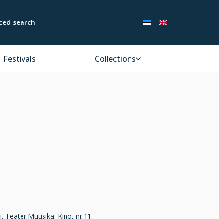
ced search
Festivals
Collections
 Teater.Muusika. Kino, nr.11.