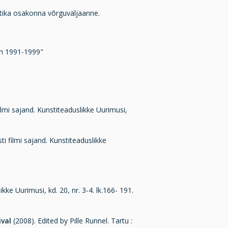
otika osakonna võrguväljaanne.
lm 1991-1999"
filmi sajand. Kunstiteaduslikke Uurimusi,
ti filmi sajand. Kunstiteaduslikke
ikke Uurimusi, kd. 20, nr. 3-4. lk.166- 191.
ival
(2008). Edited by Pille Runnel. Tartu :