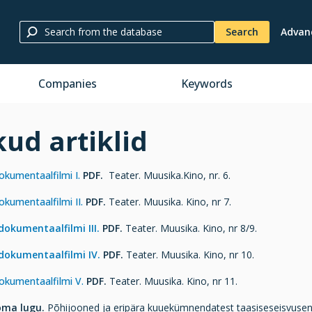
Search
Advan
Companies
Keywords
kud artiklid
okumentaalfilmi I.
PDF.
Teater. Muusika.Kino, nr. 6.
okumentaalfilmi II.
PDF.
Teater. Muusika. Kino, nr 7.
dokumentaalfilmi III.
PDF.
Teater. Muusika. Kino, nr 8/9.
 dokumentaalfilmi IV.
PDF.
Teater. Muusika. Kino, nr 10.
okumentaalfilmi V.
PDF.
Teater. Muusika. Kino, nr 11.
 oma lugu.
Põhijooned ja eripära kuuekümnendatest taasiseseisvuseni.