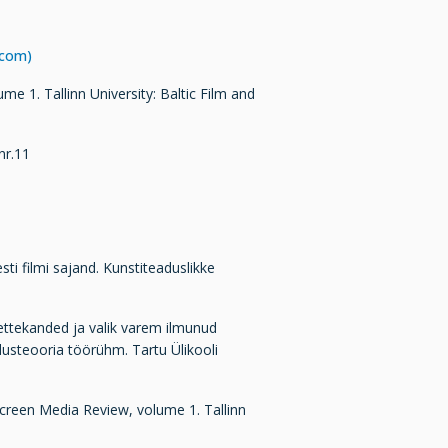
.com)
e 1. Tallinn University: Baltic Film and
nr.11
sti filmi sajand. Kunstiteaduslikke
 ettekanded ja valik varem ilmunud
ndusteooria töörühm. Tartu Ülikooli
Screen Media Review, volume 1. Tallinn