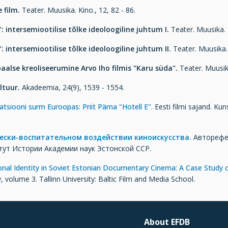
 film.
Teater. Muusika. Kino., 12, 82 - 86.
": intersemiootilise tõlke ideoloogiline juhtum I.
Teater. Muusika. K
": intersemiootilise tõlke ideoloogiline juhtum II.
Teater. Muusika. 
baalse kreoliseerumine Arvo Iho filmis "Karu süda".
Teater. Muusika
ltuur.
Akadeemia, 24(9), 1539 - 1554.
siooni surm Euroopas: Priit Pärna "Hotell E".
Eesti filmi sajand. Kuns
ески-воспитательном воздействии киноискусства.
Aвторефер
ут Истории Академии наук Эстонской ССР.
onal Identity in Soviet Estonian Documentary Cinema: A Case Study
 volume 3. Tallinn University: Baltic Film and Media School.
About EFDB