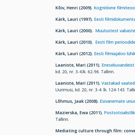
Kõiv, Henri (2009).
Kognitiivne filmiteoo
Kärk,
Lauri (1997).
Eesti filmidokumental
Kärk, Lauri (2000).
Muutustest vabastet
Kärk, Lauri (2010).
Eesti film perioodide
Kärk, Lauri (2012).
Eesti filmiajaloo lüh
Laaniste, Mari (2011).
Enesekuvandeist j
kd. 20, nr. 3-4.lk. 62-96. Tallinn.
Laaniste, Mari (2011).
Vastakad vaated: 
Uurimusi, kd. 20, nr. 3-4. lk. 124-143. Tall
Lõhmus, Jaak (2008).
Esivanemate unust
Mazierska, Ewa (2011).
Postsotsialistli
Tallinn.
Mediating culture through film: conve