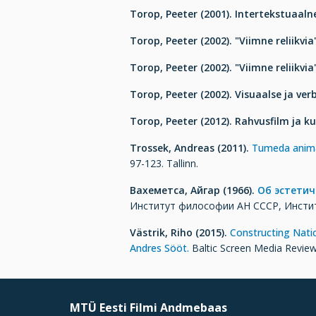
Torop, Peeter (2001).
Intertekstuaalne
Torop, Peeter (2002).
"Viimne reliikvia
Torop, Peeter (2002).
"Viimne reliikvia
Torop, Peeter (2002).
Visuaalse ja ver
Torop, Peeter (2012).
Rahvusfilm ja ku
Trossek, Andreas (2011).
Tumeda animat
97-123. Tallinn.
Вахеметса, Айгар (1966).
Об эстетич
Институт философии АН СССР, Инстит
Västrik, Riho (2015).
Constructing Nati
Andres Sööt.
Baltic Screen Media Review,
MTÜ Eesti Filmi Andmebaas