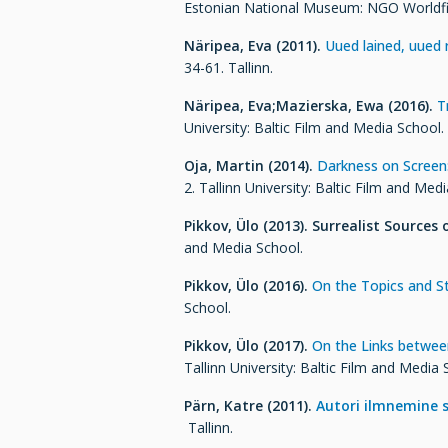
Estonian National Museum: NGO Worldfilm
Näripea, Eva (2011).
Uued lained, uued 
34-61. Tallinn.
Näripea, Eva;
Mazierska, Ewa
(2016).
T
University: Baltic Film and Media School.
Oja, Martin (2014).
Darkness on Screen:
2. Tallinn University: Baltic Film and Med
Pikkov, Ülo (2013).
Surrealist Sources
and Media School.
Pikkov, Ülo (2016).
On the Topics and St
School.
Pikkov, Ülo (2017).
On the Links betwee
Tallinn University: Baltic Film and Media 
Pärn, Katre (2011).
Autori ilmnemine st
Tallinn.