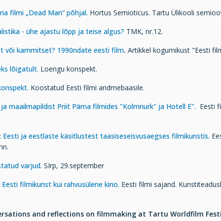
ria filmi „Dead Man“ põhjal.
Hortus Semioticus. Tartu Ülikooli semio
istika - ühe ajastu lõpp ja teise algus?
TMK, nr.12.
 või kammitset? 1990ndate eesti film
.
Artikkel kogumikust "Eesti fi
ks lõigatult.
Loengu konspekt.
ikonspekt.
Koostatud Eesti filmi andmebaasile.
a maailmapildist Priit Pärna filmides "Kolmnurk" ja Hotell E".
Eesti 
Eesti ja eestlaste käsitlustest taasiseseisvusaegses filmikunstis.
Ees
inn.
atud varjud.
SIrp, 29.september
k Eesti filmikunst kui rahvusülene kino.
Eesti filmi sajand. Kunstiteadusl
rsations and reflections on filmmaking at Tartu Worldfilm Fest