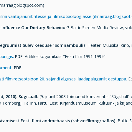
lmarraag.blogspot.com)
filmi vaatajanumbritesse ja filmisotsioloogiasse
(ilmarraag.blogspot
Influence Our Dietary Behaviour?
Baltic Screen Media Review, volum
a aegruumist Sulev Keeduse "Somnambuulis.
Teater. Muusika. Kino, 
ariigis.
PDF.
Artikkel kogumikust "Eesti film 1991-1999"
nument
. PDF.
sti filmiretseptsioon 20. sajandi alguses: laadapalaganilt eestuppa.
Ee
.
ad, 2010). Sügisball:
(9. juunil 2008 toimunud konverentsi "Sügisball"
ak Tomberg). Tallinn,Tartu: Eesti Kirjandusmuuseumi kultuuri- ja kirja
stamisest Eesti filmi andmebaasis (rahvusfilmograafias).
Baltic 