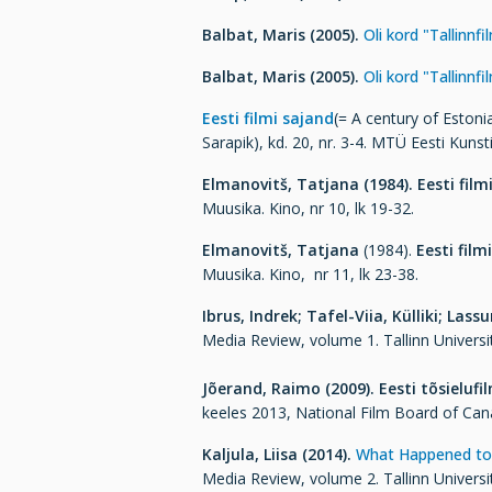
Balbat, Maris (2005).
Oli kord "Tallinnfi
Balbat, Maris (2005).
Oli kord "Tallinnfil
Eesti filmi sajand
(= A century of Eston
Sarapik), kd. 20, nr. 3-4. MTÜ Eesti K
Elmanovitš, Tatjana (1984).
Eesti film
Muusika. Kino, nr 10, lk 19-32.
Elmanovitš, Tatjana
(1984).
Eesti film
Muusika. Kino, nr 11, lk 23-38.
Ibrus, Indrek; Tafel-Viia, Külliki; Lassu
Media Review, volume 1. Tallinn Universi
Jõerand, Raimo (2009). Eesti tõsieluf
keeles 2013, National Film Board of Ca
Kaljula, Liisa (2014).
What Happened to 
Media Review, volume 2. Tallinn Universi