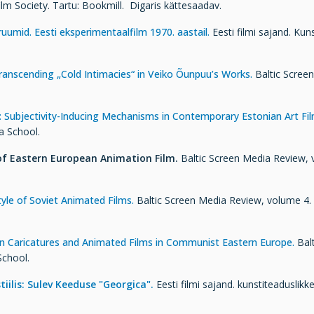
 Society. Tartu: Bookmill. Digaris kättesaadav.
ruumid. Eesti eksperimentaalfilm 1970. aastail.
Eesti filmi sajand. Kuns
ranscending „Cold Intimacies“ in Veiko Õunpuu’s Works.
Baltic Scree
 Subjectivity-Inducing Mechanisms in Contemporary Estonian Art Fi
ia School.
 of Eastern European Animation Film.
Baltic Screen Media Review, vo
yle of Soviet Animated Films.
Baltic Screen Media Review, volume 4. T
n Caricatures and Animated Films in Communist Eastern Europe.
Bal
School.
iilis: Sulev Keeduse "Georgica".
Eesti filmi sajand. kunstiteaduslikke