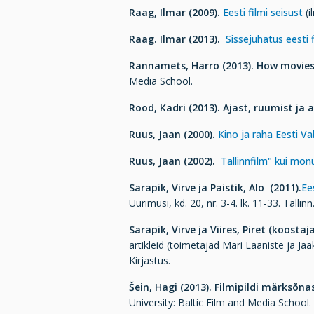
Raag, Ilmar (2009).
Eesti filmi seisust
(i
Raag.
Ilmar (2013).
Sissejuhatus eesti 
Rannamets, Harro (2013).
How movies 
Media School.
Rood, Kadri (2013). Ajast, ruumist j
Ruus, Jaan (2000).
Kino ja raha Eesti Vab
Ruus, Jaan (2002).
Tallinnfilm" kui mo
Sarapik, Virve ja Paistik, Alo (2011).
Ee
Uurimusi, kd. 20, nr. 3-4. lk. 11-33. Tallinn
Sarapik, Virve ja Viires, Piret (koostaj
artikleid (toimetajad Mari Laaniste ja Ja
Kirjastus.
Šein, Hagi (2013).
Filmipildi märksõna
University: Baltic Film and Media School.