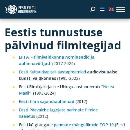
Eestis tunnustuse
pälvinud filmitegijad
EFTA - filmivaldkonna nominendid ja
auhinnavõitjad
(2017-2024)
Eesti Kultuurkapitali aastapreemiad
audiovisuaalse
kunsti valdkonnas
(1995-2023)
Eesti Filmiajakirjanike Ühingu aastapreemia
"Neitsi
Maali"
(1993-2024)
Eesti filmi sajandiauhinnad
(2012)
Eesti Päevalehe lugejate parimate filmide
hääletus
(2012)
Eesti kõigi aegade
parimate mängufilmide TOP 10
(Eesti