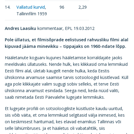
14.
Vallatud kurvid
,
96
2,29
Tallinnfilm 1959
Andres Laasiku
kommentaar, EPL 19.03.2012
Pole üllatus, et filmisõprade eelistused rahvusliku filmi alal
kipuvad jääma minevikku – tippajaks on 1960-ndate lõpp.
Hääletanute koguarv kujunes hääletamise korraldajate jaoks
meeldivaks üllatuseks. Nende hulk, kes klikkasid oma lemmikuid
Eesti filmi alal, ületab kaugelt nende hulka, keda Eestis
ühiskonna arvamuse saamise tarvis sotsioloogid küsitlevad. Küll
aga pole klikkajate valim sugugi sobiv selleks, et terve Eesti
ühiskonna arvamust esindada. Seega neid, keda nüüd valiti,
saab nimetada Eesti Päevalehe lugejate lemmikuks.
Et lugejate profiili on sotsioloogiliste küsitluste kaudu uuritud,
siis võib väita, et oma lemmikuid selgitasid välja inimesed, kes
on keskmisest haritumad, kes elavad enamikus Tallinnas või
selle lähiümbruses. Ja et hääletus oli vabatahtlik, siis