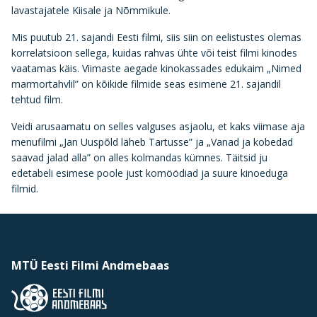
lavastajatele Kiisale ja Nõmmikule.
Mis puutub 21. sajandi Eesti filmi, siis siin on eelistustes olemas
korrelatsioon sellega, kuidas rahvas ühte või teist filmi kinodes
vaatamas käis. Viimaste aegade kinokassades edukaim „Nimed
marmortahvlil” on kõikide filmide seas esimene 21. sajandil
tehtud film.
Veidi arusaamatu on selles valguses asjaolu, et kaks viimase aja
menufilmi „Jan Uuspõld läheb Tartusse” ja „Vanad ja kobedad
saavad jalad alla” on alles kolmandas kümnes. Täitsid ju
edetabeli esimese poole just komöödiad ja suure kinoeduga
filmid.
MTÜ Eesti Filmi Andmebaas