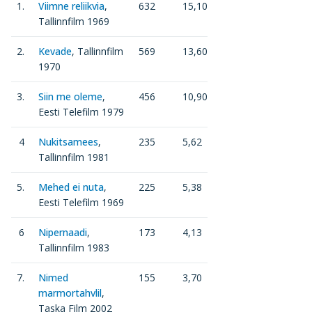
1.
Viimne reliikvia
,
632
15,10
Tallinnfilm 1969
2.
Kevade
, Tallinnfilm
569
13,60
1970
3.
Siin me oleme
,
456
10,90
Eesti Telefilm 1979
4
Nukitsamees
,
235
5,62
Tallinnfilm 1981
5.
Mehed ei nuta
,
225
5,38
Eesti Telefilm 1969
6
Nipernaadi
,
173
4,13
Tallinnfilm 1983
7.
Nimed
155
3,70
marmortahvlil
,
Taska Film 2002