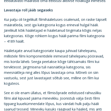
eeldatavasti määrasid oma eelistusi aktiivse hoiakuga inimesed.
Lavastaja roll jääb segaseks
Kui palju oli tegelikult filmihääletuses osalenuid, on raske täpselt
määratleda, sest iga kategooria kogus erineval hulgal hääli.
Järelikult kõik hääletajad ei hääletanud tingimata kõigis neljas
kategoorias. Kõige rohkem kogus hääli parima filmi kategooria
– 4189 häält.
Hääletajate arvud kategooriate kaupa juhivad tähelepanu,
millistele filmi komponentidele inimesed tähelepanu pööravad,
mis korda läheb. Seega peetakse kõige tähtsamaks filmi kui
tervikteost. Järgmisena tuli naisnäitleja kategooria, siis
meesnäitleja ning alles lõpus lavastaja oma. Mõneti on siin
vastuolu, sest just lavastajast sõltub see, milline on film kui
koguteos.
See ei ole enam üllatus, et filmisõprade eelistused rahvusliku
filmi alal kipuvad jääma minevikku. Joonistub välja Eesti filmi
tippaeg kuuekümnendate lõpus, kus vändati hulk palju hääli
saanud teoseid. Mineviku kasuks räägivad ka hääled, mis anti