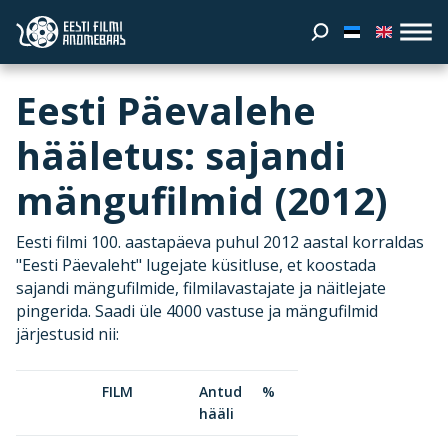
Eesti Päevalehe
hääletus: sajandi
mängufilmid (2012)
E
esti filmi 100. aastapäeva puhul 2012 aastal korraldas
"Eesti Päevaleht" lugejate küsitluse, et koostada
sajandi mängufilmide, filmilavastajate ja näitlejate
pingerida. Saadi üle 4000 vastuse ja mängufilmid
järjestusid nii:
FILM
Antud
%
hääli