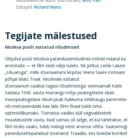
Muusikateose autor (viis/sõnad)
:
Arvo Pärt
Esitajad
:
Richard Reino
Tegijate mälestused
Moskva poolt esitatud nõudmised
Üldjuhul püüti Moskva parandustenõudmisi mõnel määral ka
arvestada — et film siiski välja tuleks. Nii juhtus Leida Laiuse
„Ukuaruga”, mille stsenaariumi kirjutas Veera Saare romaani
põhjal Mats Traat. Moskvale esitatud
stsenaarium saabus tagasi nõudmistega: veenvamalt tuleb
näidata 1940. aasta murrangu mõju peategelaste elule:
meespeategelane Aksel peab hukkuma Keldriaugu peremehe
või metsavendade käe läbi; filmi finaal tuleb teha
optimistlikumaks. Toimetus vaidles küll vägivaldsetele
muudatustele vastu, kuid samas oli selge, et kui tahetakse, et
film teoks saaks, tuleb midagi neist arvesse võtta. Saatsimegi
parandusettepanekud stsenarist Traadile, kes koledal kombel