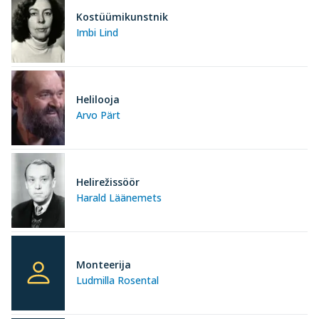
Kostüümikunstnik
Imbi Lind
Helilooja
Arvo Pärt
Helirežissöör
Harald Läänemets
Monteerija
Ludmilla Rosental