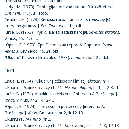
ainetel stsenaarium]. Tallinnfilm.
Liidja, M. (1973). Filmitegijad otsivad Ukuaru [filmivõtetest].
Õhtuleht,
11. juuli, foto.
Лийдья, М. (1973). Кинематографисты ищут Укуару [О
съёмках фильма].
Веч.Таллинн
, 11. juuli.
Jurše, B. (1973). Trys A. Baréo estiški herojai.
Savaites ekranas
,
Vilnius, 15/21. okt.
Юрше, Б. (1973). Три Эстонских героя А. Барчаса.
Экран
недели
, Вильнюс, 15/21. okt.
“Ukuaru” Rakvere filmiklubis (1973).
Punane Täht,
27. dets.
1974
Laius, L. (1974). “Ukuaru” [Režissöör filmist]
. Ekraan,
nr 1.
Ukuaru = Родник в лесу (1974).
Ekraan=Экран
, nr 1, lk 2-3,11.
Jurše, B. (1974). A paklustu režisieriui [intervjuu A.Barčasega].
Kinas,
Vilnius, nr 2, lk 12-13.
Юрше, Б. (1974). Я послушен режиссеру [intervjuu A.
Barčasega].
Кино,
Вильнюс, nr 2, lk 12-13.
Ukuaru (1974).
Kino,
nr 2.
Ukuaru = Родник в лесу (1974).
Kino=Кино,
nr 2, lk 1-3, 12-13.