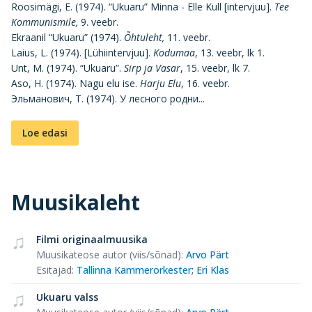
Roosimägi, E. (1974). “Ukuaru” Minna - Elle Kull [intervjuu].
Tee
Kommunismile,
9. veebr.
Ekraanil “Ukuaru” (1974).
Õhtuleht,
11. veebr.
Laius, L. (1974). [Lühiintervjuu].
Kodumaa
, 13. veebr, lk 1.
Unt, M. (1974). “Ukuaru”.
Sirp ja Vasar
, 15. veebr, lk 7.
Aso, H. (1974). Nagu elu ise.
Harju Elu
, 16. veebr.
Эльманович, Т. (1974). У лесного родни...
Loe edasi
Muusikaleht
Filmi originaalmuusika
Muusikateose autor (viis/sõnad)
:
Arvo Pärt
Esitajad
:
Tallinna Kammerorkester
;
Eri Klas
Ukuaru valss