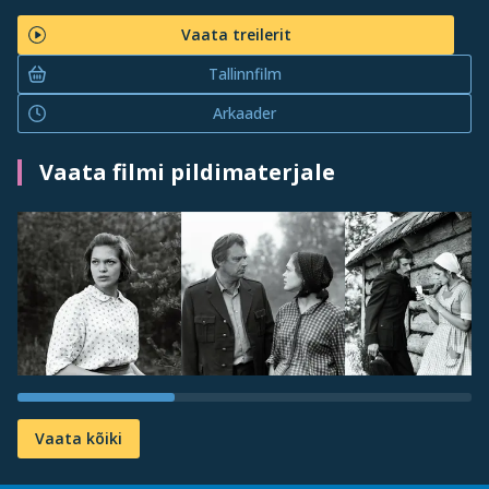
Vaata treilerit
Tallinnfilm
Arkaader
Vaata filmi pildimaterjale
Vaata kõiki