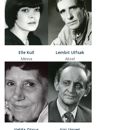
Elle Kull
Lembit Ulfsak
Minna
Aksel
Velda Otsus
Jüri Järvet