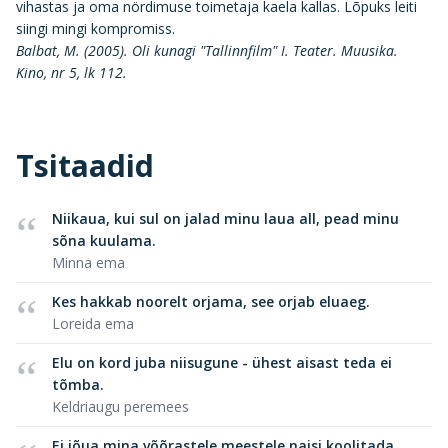
vihastas ja oma nördimuse toimetaja kaela kallas. Lõpuks leiti
siingi mingi kompromiss.
Balbat, M. (2005). Oli kunagi "Tallinnfilm" I. Teater. Muusika.
Kino, nr 5, lk 112.
Tsitaadid
Niikaua, kui sul on jalad minu laua all, pead minu
sõna kuulama.
Minna ema
Kes hakkab noorelt orjama, see orjab eluaeg.
Loreida ema
Elu on kord juba niisugune - ühest aisast teda ei
tõmba.
Keldriaugu peremees
Ei jõua mina võõrastele meestele naisi koolitada.