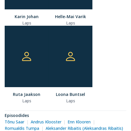
Karin Johan
Helle-Mai Varik
Laps
Laps
Ruta Jaakson
Loona Buntsel
Laps
Laps
Episoodides
Tõnu Saar
Andrus Klooster
Enn Klooren
Romualdis Tumpa
Aleksander Ribaitis (Aleksandras Ribaitis)