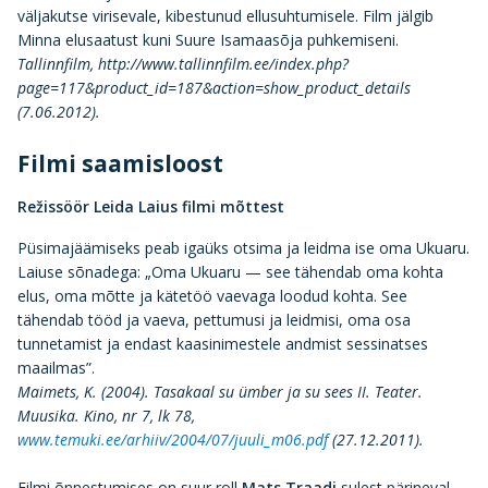
väljakutse virisevale, kibestunud ellusuhtumisele. Film jälgib
Minna elusaatust kuni Suure Isamaasõja puhkemiseni.
Tallinnfilm, http://www.tallinnfilm.ee/index.php?
page=117&product_id=187&action=show_product_details
(7.06.2012).
Filmi saamisloost
Režissöör Leida Laius filmi mõttest
Püsimajäämiseks peab igaüks otsima ja leidma ise oma Ukuaru.
Laiuse sõnadega: „Oma Ukuaru — see tähendab oma kohta
elus, oma mõtte ja kätetöö vaevaga loodud kohta. See
tähendab tööd ja vaeva, pettumusi ja leidmisi, oma osa
tunnetamist ja endast kaasinimestele andmist sessinatses
maailmas”.
Maimets, K. (2004). Tasakaal su ümber ja su sees II. Teater.
Muusika. Kino, nr 7, lk 78,
www.temuki.ee/arhiiv/2004/07/juuli_m06.pdf
(27.12.2011).
Filmi õnnestumises on suur roll
Mats Traadi
sulest pärineval