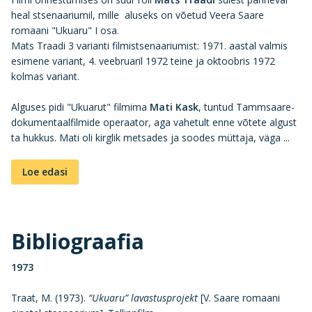
heal stsenaariumil, mille aluseks on võetud Veera Saare
romaani "Ukuaru" I osa.
Mats Traadi 3 varianti filmistsenaariumist: 1971. aastal valmis
esimene variant, 4. veebruaril 1972 teine ja oktoobris 1972
kolmas variant.
Alguses pidi "Ukuarut" filmima
Mati Kask
, tuntud Tammsaare-
dokumentaalfilmide operaator, aga vahetult enne võtete algust
ta hukkus. Mati oli kirglik metsades ja soodes müttaja, väga ...
Loe edasi
Bibliograafia
1973
Traat, M. (1973).
“Ukuaru” lavastusprojekt
[V. Saare romaani