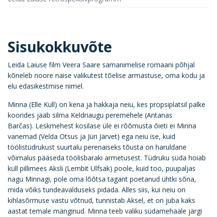
Sisukokkuvõte
Leida Laiuse film Veera Saare samanimelise romaani põhjal
kõneleb noore naise valikutest tõelise armastuse, oma kodu ja
elu edasikestmise nimel.
Minna (Elle Kull) on kena ja hakkaja neiu, kes propsiplatsil palke
koorides jääb silma Keldriaugu peremehele (Antanas
Barčas). Leskmehest kosilase üle ei rõõmusta õieti ei Minna
vanemad (Velda Otsus ja Jüri Järvet) ega neiu ise, kuid
töölistüdrukust suurtalu perenaiseks tõusta on haruldane
võimalus pääseda töölisbaraki armetusest. Tüdruku süda hoiab
küll pillimees Aksli (Lembit Ulfsak) poole, kuid too, puupaljas
nagu Minnagi, pole oma lõõtsa tagant poetanud ühtki sõna,
mida võiks tundeavalduseks pidada. Alles siis, kui neiu on
kihlasõrmuse vastu võtnud, tunnistab Aksel, et on juba kaks
aastat temale mänginud. Minna teeb valiku südamehääle järgi