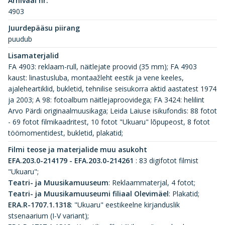
Arhivaal nr.
4903
Juurdepääsu piirang
puudub
Lisamaterjalid
FA 4903: reklaam-rull, näitlejate proovid (35 mm); FA 4903
kaust: linastusluba, montaažleht eestik ja vene keeles,
ajaleheartiklid, bukletid, tehnilise seisukorra aktid aastatest 1974
ja 2003; A 98: fotoalbum näitlejaproovidega; FA 3424: helilint
Arvo Pärdi originaalmuusikaga; Leida Laiuse isikufondis: 88 fotot
- 69 fotot filmikaadritest, 10 fotot "Ukuaru" lõpupeost, 8 fotot
töömomentidest, bukletid, plakatid;
Filmi teose ja materjalide muu asukoht
EFA.203.0-214179 - EFA.203.0-214261
:
83 digifotot filmist
"Ukuaru";
Teatri- ja Muusikamuuseum
:
Reklaammaterjal, 4 fotot;
Teatri- ja Muusikamuuseumi filiaal Olevimäel
:
Plakatid;
ERA.R-1707.1.1318
:
"Ukuaru" eestikeelne kirjanduslik
stsenaarium (I-V variant);