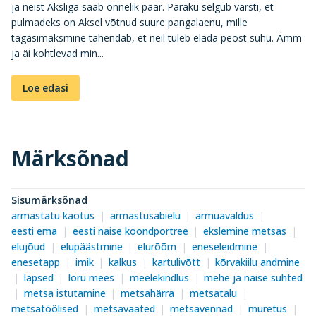
ja neist Aksliga saab õnnelik paar. Paraku selgub varsti, et
pulmadeks on Aksel võtnud suure pangalaenu, mille
tagasimaksmine tähendab, et neil tuleb elada peost suhu. Ämm
ja äi kohtlevad min...
Loe edasi
Märksõnad
Sisumärksõnad
armastatu kaotus
armastusabielu
armuavaldus
eesti ema
eesti naise koondportree
ekslemine metsas
elujõud
elupäästmine
elurõõm
eneseleidmine
enesetapp
imik
kalkus
kartulivõtt
kõrvakiilu andmine
lapsed
loru mees
meelekindlus
mehe ja naise suhted
metsa istutamine
metsahärra
metsatalu
metsatöölised
metsavaated
metsavennad
muretus