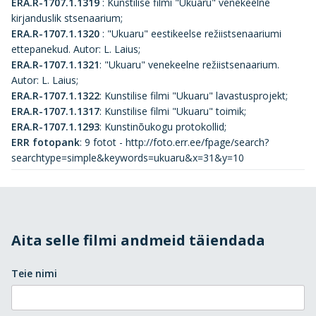
ERA.R-1707.1.1319
:
Kunstilise filmi "Ukuaru" venekeelne
kirjanduslik stsenaarium;
ERA.R-1707.1.1320
:
"Ukuaru" eestikeelse režiistsenaariumi
ettepanekud. Autor: L. Laius;
ERA.R-1707.1.1321
:
"Ukuaru" venekeelne režiistsenaarium.
Autor: L. Laius;
ERA.R-1707.1.1322
:
Kunstilise filmi "Ukuaru" lavastusprojekt;
ERA.R-1707.1.1317
:
Kunstilise filmi "Ukuaru" toimik;
ERA.R-1707.1.1293
:
Kunstinõukogu protokollid;
ERR fotopank
:
9 fotot - http://foto.err.ee/fpage/search?
searchtype=simple&keywords=ukuaru&x=31&y=10
Aita selle filmi andmeid täiendada
Teie nimi