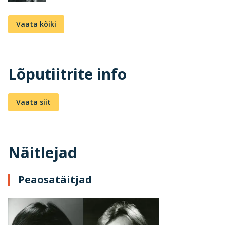
Vaata kõiki
Lõputiitrite info
Vaata siit
Näitlejad
Peaosatäitjad