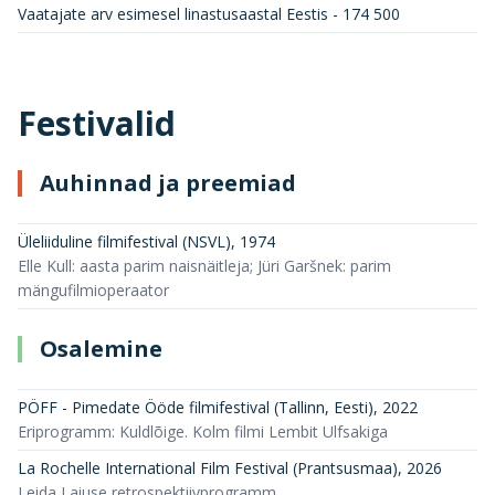
Vaatajate arv esimesel linastusaastal Eestis - 174 500
Festivalid
Auhinnad ja preemiad
Üleliiduline filmifestival (NSVL)
,
1974
Elle Kull: aasta parim naisnäitleja; Jüri Garšnek: parim
mängufilmioperaator
Osalemine
PÖFF - Pimedate Ööde filmifestival (Tallinn, Eesti)
,
2022
Eriprogramm: Kuldlõige. Kolm filmi Lembit Ulfsakiga
La Rochelle International Film Festival (Prantsusmaa)
,
2026
Leida Laiuse retrospektiivprogramm