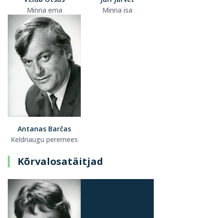
Minna ema
Minna isa
Antanas Barčas
Keldriaugu peremees
Kõrvalosatäitjad