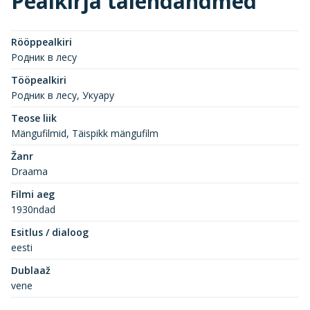
Pealkirja täiendandmed
Rööppealkiri
Родник в лесу
Tööpealkiri
Родник в лесу, Укуару
Teose liik
Mängufilmid, Täispikk mängufilm
Žanr
Draama
Filmi aeg
1930ndad
Esitlus / dialoog
eesti
Dublaaž
vene