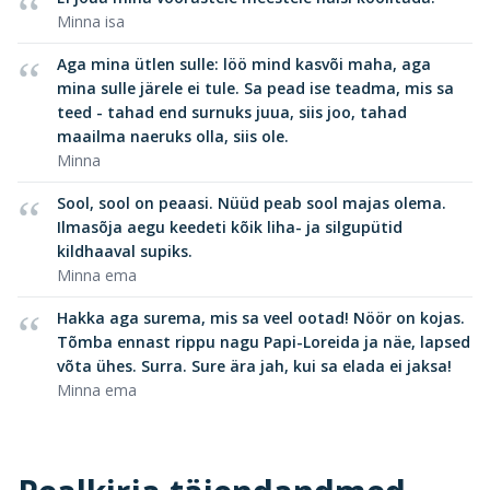
Minna isa
Aga mina ütlen sulle: löö mind kasvõi maha, aga
mina sulle järele ei tule. Sa pead ise teadma, mis sa
teed - tahad end surnuks juua, siis joo, tahad
maailma naeruks olla, siis ole.
Minna
Sool, sool on peaasi. Nüüd peab sool majas olema.
Ilmasõja aegu keedeti kõik liha- ja silgupütid
kildhaaval supiks.
Minna ema
Hakka aga surema, mis sa veel ootad! Nöör on kojas.
Tõmba ennast rippu nagu Papi-Loreida ja näe, lapsed
võta ühes. Surra. Sure ära jah, kui sa elada ei jaksa!
Minna ema