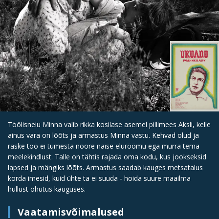
Töölisneiu Minna valib rikka kosilase asemel pillimees Aksli, kelle
ainus vara on lõõts ja armastus Minna vastu. Kehvad olud ja
raske töö ei tumesta noore naise elurõõmu ega murra tema
meelekindlust. Talle on tähtis rajada oma kodu, kus jookseksid
lapsed ja mängiks lõõts. Armastus saadab kauges metsatalus
korda imesid, kuid ühte ta ei suuda - hoida suure maailma
hullust ohutus kauguses.
Vaatamisvõimalused