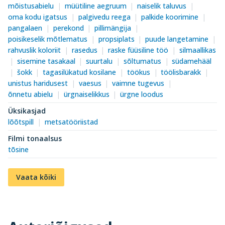
mõistusabielu
müütiline aegruum
naiselik taluvus
oma kodu igatsus
palgivedu reega
palkide koorimine
pangalaen
perekond
pillimängija
poisikeselik mõtlematus
propsiplats
puude langetamine
rahvuslik koloriit
rasedus
raske füüsiline töö
silmaallikas
sisemine tasakaal
suurtalu
sõltumatus
südamehääl
šokk
tagasilükatud kosilane
töökus
töölisbarakk
unistus haridusest
vaesus
vaimne tugevus
õnnetu abielu
ürgnaiselikkus
ürgne loodus
Üksikasjad
lõõtspill
metsatööriistad
Filmi tonaalsus
tõsine
Vaata kõiki