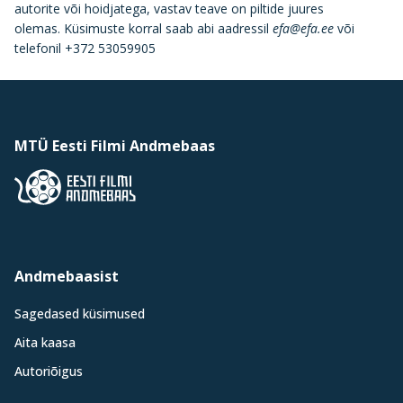
autorite või hoidjatega, vastav teave on piltide juures
olemas. Küsimuste korral saab abi aadressil
efa@efa.ee
või
telefonil +372 53059905
MTÜ Eesti Filmi Andmebaas
Andmebaasist
Sagedased küsimused
Aita kaasa
Autoriõigus