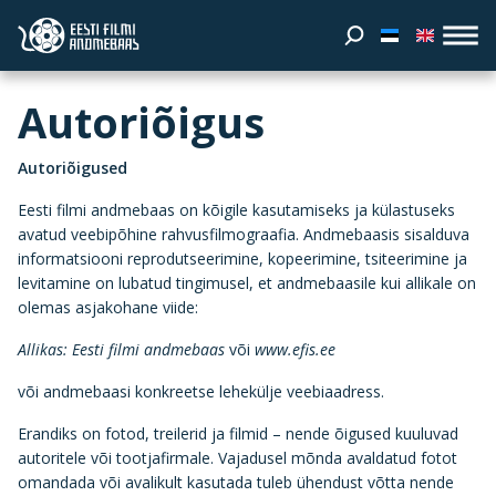
Autoriõigus
Autoriõigused
Eesti filmi andmebaas on kõigile kasutamiseks ja külastuseks
avatud veebipõhine rahvusfilmograafia. Andmebaasis sisalduva
informatsiooni reprodutseerimine, kopeerimine, tsiteerimine ja
levitamine on lubatud tingimusel, et andmebaasile kui allikale on
olemas asjakohane viide:
Allikas: Eesti filmi andmebaas
või
www.efis.ee
või andmebaasi konkreetse lehekülje veebiaadress.
Erandiks on fotod, treilerid ja filmid – nende õigused kuuluvad
autoritele või tootjafirmale. Vajadusel mõnda avaldatud fotot
omandada või avalikult kasutada tuleb ühendust võtta nende