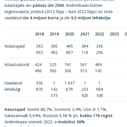
külastajate arv
päevas üle 2500.
Andmebaasi kümne
tegevusaasta jooksul (2012 lõpp – kuni 2022 lõpp) on seda
vaadatud
üle 4 miljoni korra
ja üle
9,5 miljoni lehekülje.
2018
2019
2020
2021
2022
2023
2
Külastajaid
292
360
495
384
336
092
492
807
116
256
Külastuskordi
424
525
741
561
469
496
900
306
913
145
Vaadatud
936
1
1 637
1
1
lehekülgi
870
142
679
233
084
373
420
108
Kasutajad:
Eestist 88,7%, Soomest 3,4%, USA-st 1,1%,
Sakasamaalt 0,64%, Rootsist 0,58 % jm,
kokku 176 riigist.
Andmebaasi siseneti 2022. a
mobiilist 56%