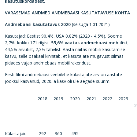
kasutuskordadest.
VARASEMAD ANDMED ANDMEBAASI KASUTATAVUSE KOHTA
Andmebaasi kasutatavus 2020
(seisuga 1.01.2021)
Kasutajad: Eestist 90,4%, USA 0,82% (2020 - 4,5%), Soome
2,7%, kokku 171 riigist.
55,6% vaatas andmebaasi mobiilist
,
44,5% arvutist, 2,3% tahvlist. Aasta näitas mobiili kasutamise
kasvu, selle osakaal kinnitab, et kasutajate mugavust silmas
pidades vajab andmebaas mobiilirakendust.
Eesti filmi andmebaasi veebilehe külastajate arv on aastate
jooksul kasvanud, 2020. a kasv oli üle aegade suurim.
2018
2019
2020
2021
2022
2023
2
Külastajaid
292
360
495