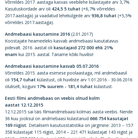
Võrreldes 2017. aastaga kasvas veebilehe külastajate arv 3,7%.
Kasutuskordade arv oli
424,5 5 tuhat
(+6,7% võrreldes
2017.aastaga) ja vaadatud lehekülgede arv
936,8 tuhat
(+5,5%
võrreldes 2017.aastaga).
Andmebaasi kasutamine 2016
(2.01.2017)
Koostajate heameeleks kasvab andmebaasi kasutatavus
pidevalt. 2016. aastal oli
kasutajaid 272 000 ehk 21%
enam
kui 2015. aastal. Täname kõiki huvilisi!
Andmebaasi kasutamine kasvab 05.07.2016
Võrreldes 2015. aasta esimese poolaastaga, mil andmebaasil
oli
154,7 tuhat
külastust, oli huviliste arv 1.01.2016 - 30.06.2016
oluliselt, koguni
17% suurem - 181,4 tuhat
külastust.
Eesti filmi andmebaas on veebis olnud kolm
aastat 12.12.2015
12.12.2015 sai täis filmiandmebaasi kolmas aasta veebis. Nende
36 kuu jooksul on andmebaasi külastanud
666 754 kasutajat
169 riigist.
Detailsem kasutusstatistika on järgmine: 2013 – 157
358 külastajat 115 riigist, 2014 – 221 471 külastajat 143 riigist ja