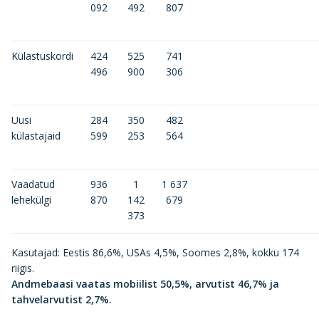
092
492
807
Külastuskordi
424
525
741
496
900
306
Uusi
284
350
482
külastajaid
599
253
564
Vaadatud
936
1
1 637
lehekülgi
870
142
679
373
Kasutajad: Eestis 86,6%, USAs 4,5%, Soomes 2,8%, kokku 174
riigis.
Andmebaasi vaatas mobiilist 50,5%, arvutist 46,7% ja
tahvelarvutist 2,7%.