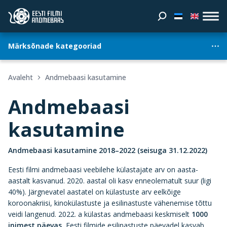
Märksõnade kategooriad
Avaleht
Andmebaasi kasutamine
Andmebaasi
kasutamine
Andmebaasi kasutamine 2018–2022
(seisuga 31.12.2022)
Eesti filmi andmebaasi veebilehe külastajate arv on aasta-
aastalt kasvanud. 2020. aastal oli kasv enneolematult suur (ligi
40%). Järgnevatel aastatel on külastuste arv eelkõige
koroonakriisi, kinokülastuste ja esilinastuste vähenemise tõttu
veidi langenud. 2022. a külastas andmebaasi keskmiselt
1000
inimest päevas.
Eesti filmide esilinastuste päevadel kasvab