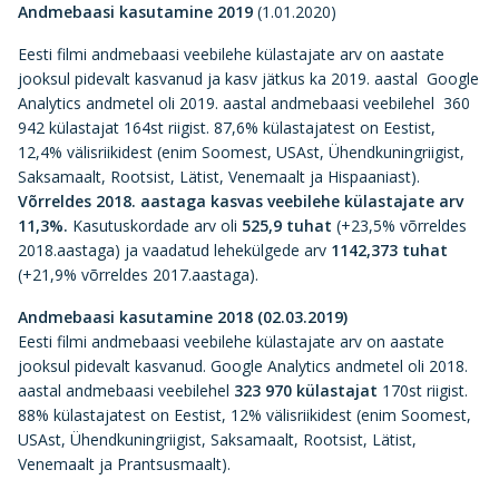
Andmebaasi kasutamine 2019
(1.01.2020)
Eesti filmi andmebaasi veebilehe külastajate arv on aastate
jooksul pidevalt kasvanud ja kasv jätkus ka 2019. aastal Google
Analytics andmetel oli 2019. aastal andmebaasi veebilehel 360
942 külastajat 164st riigist. 87,6% külastajatest on Eestist,
12,4% välisriikidest (enim Soomest, USAst, Ühendkuningriigist,
Saksamaalt, Rootsist, Lätist, Venemaalt ja Hispaaniast).
Võrreldes 2018. aastaga kasvas veebilehe külastajate arv
11,3%.
Kasutuskordade arv oli
525,9 tuhat
(+23,5% võrreldes
2018.aastaga) ja vaadatud lehekülgede arv
1142,373 tuhat
(+21,9% võrreldes 2017.aastaga).
Andmebaasi kasutamine 2018 (02.03.2019)
Eesti filmi andmebaasi veebilehe külastajate arv on aastate
jooksul pidevalt kasvanud. Google Analytics andmetel oli 2018.
aastal andmebaasi veebilehel
323 970 külastajat
170st riigist.
88% külastajatest on Eestist, 12% välisriikidest (enim Soomest,
USAst, Ühendkuningriigist, Saksamaalt, Rootsist, Lätist,
Venemaalt ja Prantsusmaalt).