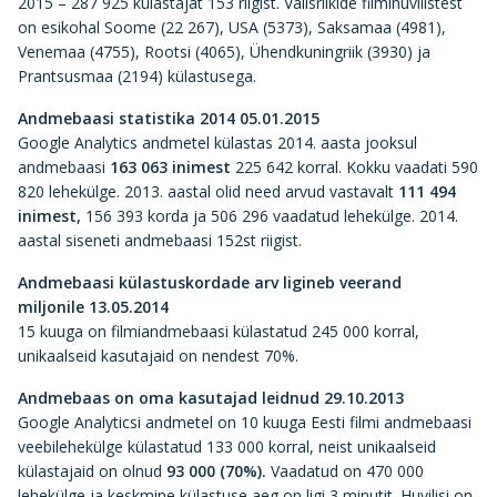
2015 – 287 925 külastajat 153 riigist. Välisriikide filmihuvilistest
on esikohal Soome (22 267), USA (5373), Saksamaa (4981),
Venemaa (4755), Rootsi (4065), Ühendkuningriik (3930) ja
Prantsusmaa (2194) külastusega.
Andmebaasi statistika 2014 05.01.2015
Google Analytics andmetel külastas 2014. aasta jooksul
andmebaasi
163 063 inimest
225 642 korral. Kokku vaadati 590
820 lehekülge. 2013. aastal olid need arvud vastavalt
111 494
inimest,
156 393 korda ja 506 296 vaadatud lehekülge. 2014.
aastal siseneti andmebaasi 152st riigist.
Andmebaasi külastuskordade arv ligineb veerand
miljonile 13.05.2014
15 kuuga on filmiandmebaasi külastatud 245 000 korral,
unikaalseid kasutajaid on nendest 70%.
Andmebaas on oma kasutajad leidnud 29.10.2013
Google Analyticsi andmetel on 10 kuuga Eesti filmi andmebaasi
veebilehekülge külastatud 133 000 korral, neist unikaalseid
külastajaid on olnud
93 000 (70%).
Vaadatud on 470 000
lehekülge ja keskmine külastuse aeg on ligi 3 minutit. Huvilisi on