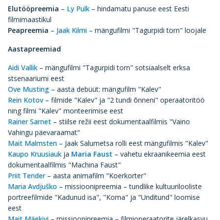
Elutööpreemia
–
Ly Pulk
– hindamatu panuse eest Eesti
filmimaastikul
Peapreemia
–
Jaak Kilmi
– mängufilmi "Tagurpidi torn" loojale
Aastapreemiad
Aidi Vallik
– mängufilmi "Tagurpidi torn" sotsiaalselt erksa
stsenaariumi eest
Ove Musting
– aasta debüüt: mängufilm "Kalev"
Rein Kotov
– filmide "Kalev" ja "2 tundi õnneni" operaatoritöö
ning filmi "Kalev" monteerimise eest
Rainer Sarnet
– stiilse režii eest dokumentaalfilmis "Vaino
Vahingu päevaraamat"
Mait Malmsten
– Jaak Salumetsa rolli eest mängufilmis "Kalev"
Kaupo Kruusiauk
ja
Maria Faust
– vahetu ekraanikeemia eest
dokumentaalfilmis "Machina Faust"
Priit Tender
– aasta animafilm "Koerkorter"
Maria Avdjuško
– missioonipreemia – tundlike kultuurilooliste
portreefilmide "Kadunud isa", "Koma" ja "Unditund" loomise
eest
Mait Mäekivi
– missioonipreemia – filmioperaatorite järelkasvu