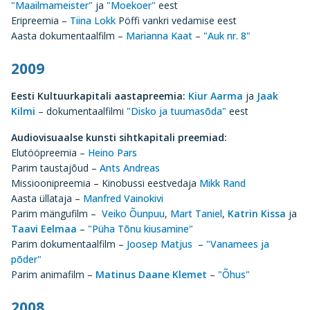
"Maailmameister"
ja
"Moekoer"
eest
Eripreemia –
Tiina Lokk
Pöffi vankri vedamise eest
Aasta dokumentaalfilm –
Marianna Kaat
–
"Auk nr. 8"
2009
Eesti Kultuurkapitali aastapreemia:
Kiur Aarma
ja
Jaak
Kilmi
– dokumentaalfilmi
"Disko ja tuumasõda"
eest
Audiovisuaalse kunsti sihtkapitali preemiad:
Elutööpreemia –
Heino Pars
Parim taustajõud –
Ants Andreas
Missioonipreemia – Kinobussi eestvedaja
Mikk Rand
Aasta üllataja –
Manfred Vainokivi
Parim mängufilm –
Veiko Õunpuu
,
Mart Taniel
,
Katrin Kissa
ja
Taavi Eelmaa
–
"Püha Tõnu kiusamine"
Parim dokumentaalfilm –
Joosep Matjus
–
"Vanamees ja
põder"
Parim animafilm –
Matinus Daane Klemet
–
"Õhus"
2008