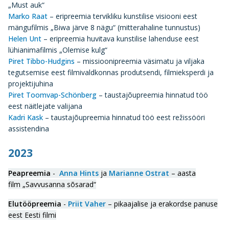
„Must auk“
Marko Raat
– eripreemia tervikliku kunstilise visiooni eest
mängufilmis „Biwa järve 8 nägu“ (mitterahaline tunnustus)
Helen Unt
– eripreemia huvitava kunstilise lahenduse eest
lühianimafilmis „Olemise kulg“
Piret Tibbo-Hudgins
– missioonipreemia väsimatu ja viljaka
tegutsemise eest filmivaldkonnas produtsendi, filmieksperdi ja
projektijuhina
Piret Toomvap-Schönberg
– taustajõupreemia hinnatud töö
eest näitlejate valijana
Kadri Kask
– taustajõupreemia hinnatud töö eest režissööri
assistendina
2023
Peapreemia
-
Anna Hints
ja
Marianne Ostrat
– aasta
film „Savvusanna sõsarad“
Elutööpreemia
-
Priit Vaher
– pikaajalise ja erakordse panuse
eest Eesti filmi