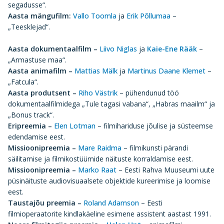
segadusse“.
Aasta mängufilm:
Vallo Toomla
ja
Erik Põllumaa
–
„Teesklejad“.
Aasta dokumentaalfilm –
Liivo Niglas
ja
Kaie-Ene Rääk
–
„Armastuse maa“.
Aasta animafilm –
Mattias Mälk
ja
Martinus Daane Klemet
–
„Fatcula“.
Aasta produtsent –
Riho Västrik
– pühendunud töö
dokumentaalfilmidega „Tule tagasi vabana“, „Habras maailm“ ja
„Bonus track“.
Eripreemia –
Elen Lotman
– filmihariduse jõulise ja süsteemse
edendamise eest.
Missioonipreemia –
Mare Raidma
– filmikunsti pärandi
säilitamise ja filmikostüümide näituste korraldamise eest.
Missioonipreemia –
Marko Raat
– Eesti Rahva Muuseumi uute
püsinäituste audiovisuaalsete objektide kureerimise ja loomise
eest.
Taustajõu preemia –
Roland Adamson
– Eesti
filmioperaatorite kindlakäeline esimene assistent aastast 1991.