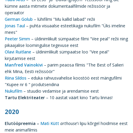
kümne aasta mitmete dokumentaalfilmide režissöör ja
operaator
German Golub
– lühifilmi "Mu kallid laibad" režii
Jonas Taul
– puhta visuaalse esteetikaga nukufilm "Üks imeline
mees"
Peeter Simm
– üldinimlikult sümpaatse filmi "Vee peal" režii ning
pikaajalise loomingulise tegevuse eest
Olavi Ruitlane
– üldinimlikult sümpaatse loo "Vee peal"
kirjutamise eest
Manfred Vainokivi
– parim peaosa filmis "The Best of Salieri
ehk Mina, Eesti režissöör"
Riina Sildos
– eduka rahvusvahelise koostöö eest mängufilmi
"Kupee nr 6 " produtsendina
Nukufilm
– stuudio vedamise ja arendamise eest
Tartu Elektriteater
– 10 aastat väärt kino Tartu linnas!
2020
Elutööpreemia
–
Mati Kütt
arthouse
'i lipu kõrgel hoidmise eest
meie animafilmis