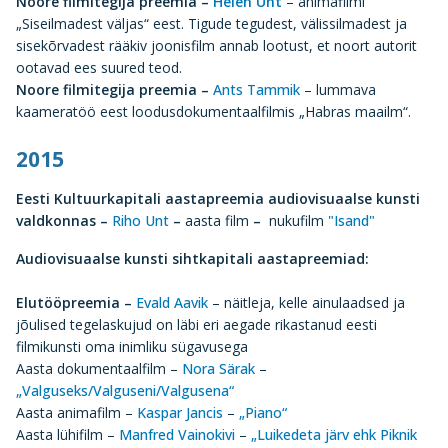
Noore filmitegija preemia –
Helen Unt
– animafilmi
„Siseilmadest väljas“ eest. Tigude tegudest, välissilmadest ja
sisekõrvadest rääkiv joonisfilm annab lootust, et noort autorit
ootavad ees suured teod.
Noore filmitegija preemia –
Ants Tammik
– lummava
kaameratöö eest loodusdokumentaalfilmis „Habras maailm“.
2015
Eesti Kultuurkapitali aastapreemia audiovisuaalse kunsti
valdkonnas –
Riho Unt
–
aasta film
–
nukufilm
"Isand"
Audiovisuaalse kunsti
sihtkapitali aastapreemiad:
Elutööpreemia –
Evald Aavik
– näitleja, kelle ainulaadsed ja
jõulised tegelaskujud on läbi eri aegade rikastanud eesti
filmikunsti oma inimliku sügavusega
Aasta dokumentaalfilm –
Nora Särak
–
„Valguseks/Valguseni/Valgusena“
Aasta animafilm –
Kaspar Jancis
–
„Piano“
Aasta lühifilm –
Manfred Vainokivi
–
„Luikedeta järv ehk Piknik