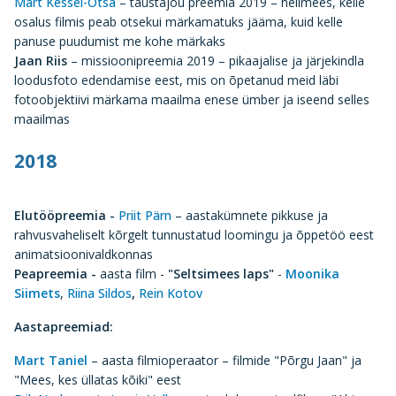
Mart Kessel-Otsa
– taustajõu preemia 2019 – helimees, kelle
osalus filmis peab otsekui märkamatuks jääma, kuid kelle
panuse puudumist me kohe märkaks
Jaan Riis
– missioonipreemia 2019 – pikaajalise ja järjekindla
loodusfoto edendamise eest, mis on õpetanud meid läbi
fotoobjektiivi märkama maailma enese ümber ja iseend selles
maailmas
2018
Elutööpreemia -
Priit Pärn
– aastakümnete pikkuse ja
rahvusvaheliselt kõrgelt tunnustatud loomingu ja õppetöö eest
animatsioonivaldkonnas
Peapreemia -
aasta film -
"Seltsimees laps"
-
Moonika
Siimets
,
Riina Sildos
,
Rein Kotov
Aastapreemiad:
Mart Taniel
– aasta filmioperaator – filmide "Põrgu Jaan" ja
"Mees, kes üllatas kõiki" eest