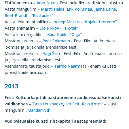
Elutööpreemia –
Arvo Nuut
- Eesti nukufilmitraditsiooni alustala
Aasta mängufilm –
Martti Helde
,
Erik Põllumaa
,
Janne Laine
,
Reet Brandt
-
“Risttuules”
Aasta dokumentaalfilm –
Joosep Matjus
-
“Kajaka teoreem”
Aasta animafilm –
Ülo Pikkov
-
“Tik-tak”
Aasta lühimängufilm –
Kaur Kokk
-
“Olga”
Missioonipreemia –
Reet Sokmann
- Eesti Filmi Andmebaasi
loomise ja järjekindla arendamise eest
Missioonipreemia –
Hagi Šein
- Eesti Filmi Andmebaasi loomise
ja järjekindla arendamise eest
Asendamatu taustajõud –
Tarmo Vaarmets
- enamiku Eesti
joonisfilmide animaator
2013
Eesti Kultuurkapitali aastapreemia audiovisuaalse kunsti
valdkonnas –
Zaza Urushadze
,
Ivo Felt
,
Rein Kotov
– aasta
mängufilm
„Mandariinid“
Audiovisuaalse kunsti sihtkapitali aastapreemiad: