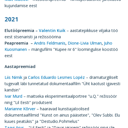
kujundamise eest
2021
Elutööpreemia –
Valentin Kuik
– aastatepikkuse viljaka töö
eest stsenaristi ja režissöörina
Peapreemia
–
Andris Feldmanis
,
Dione-Livia Ulman
,
Juho
Kuosmanen
– mängufilmi "Kupee nr 6" loomingulise koostöö
eest
Aastapreemiad
Liis Nimik
ja
Carlos Eduardo Lesmes Lopéz
– dramaturgiliselt
tugevalt läbi tunnetatud dokumentaalfilm "Üht kaotust igavesti
kandsin"
Ivar Murd
– maitseka eksperimentaalportree "u.Q." režissöör
ning "Lil Eesti" produtsent
Marianne Kõrver
– haaravad kunstiajaloolised
dokumentaalfilmid "Kunst on ainus pääsetee", "Olev Subbi. Elu
kuues peatükis" ja "Destudio.Pohmelus"
Taavi Arus
– "Lil Eesti" ja "Davai igrajem" režissöör ning üle