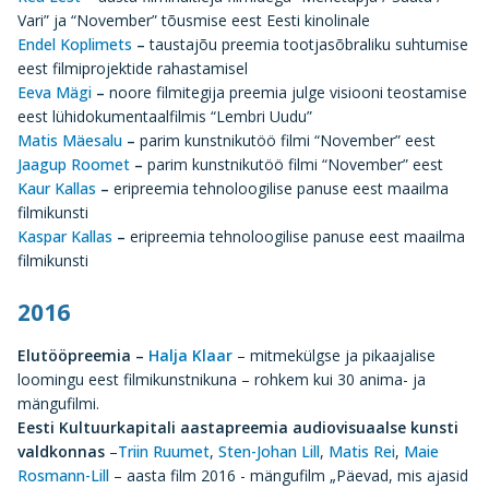
Vari” ja “November” tõusmise eest Eesti kinolinale
Endel Koplimets
–
taustajõu preemia tootjasõbraliku suhtumise
eest filmiprojektide rahastamisel
Eeva Mägi
–
noore filmitegija preemia julge visiooni teostamise
eest lühidokumentaalfilmis “Lembri Uudu”
Matis Mäesalu
–
parim kunstnikutöö filmi “November” eest
Jaagup Roomet
–
parim kunstnikutöö filmi “November” eest
Kaur Kallas
–
eripreemia tehnoloogilise panuse eest maailma
filmikunsti
Kaspar Kallas
–
eripreemia tehnoloogilise panuse eest maailma
filmikunsti
2016
Elutööpreemia –
Halja Klaar
– mitmekülgse ja pikaajalise
loomingu eest filmikunstnikuna – rohkem kui 30 anima- ja
mängufilmi.
Eesti Kultuurkapitali aastapreemia audiovisuaalse kunsti
valdkonnas
–
Triin Ruumet
,
Sten-Johan Lill
,
Matis Rei
,
Maie
Rosmann-Lill
– aasta film 2016 - mängufilm „Päevad, mis ajasid