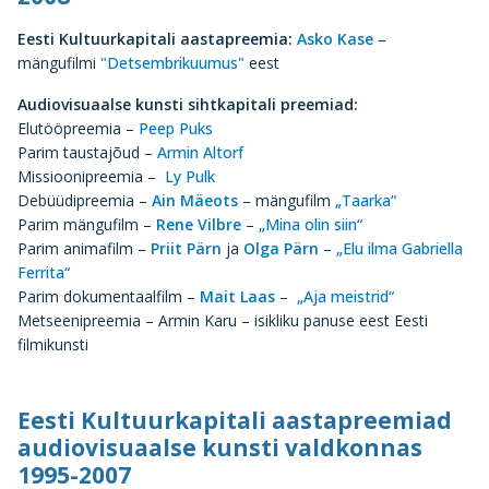
Eesti Kultuurkapitali aastapreemia:
Asko Kase
–
mängufilmi
"Detsembrikuumus"
eest
Audiovisuaalse kunsti sihtkapitali preemiad:
Elutööpreemia –
Peep Puks
Parim taustajõud –
Armin Altorf
Missioonipreemia –
Ly Pulk
Debüüdipreemia –
Ain Mäeots
– mängufilm
„Taarka“
Parim mängufilm –
Rene Vilbre
–
„Mina olin siin“
Parim animafilm –
Priit Pärn
ja
Olga Pärn
–
„Elu ilma Gabriella
Ferrita“
Parim dokumentaalfilm –
Mait Laas
–
„Aja meistrid“
Metseenipreemia – Armin Karu – isikliku panuse eest Eesti
filmikunsti
Eesti Kultuurkapitali aastapreemiad
audiovisuaalse kunsti valdkonnas
1995-2007