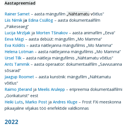
Aastapreemiad
Rainer Sarnet
– aasta mängufilm
„Nähtamatu
v
õitlus“
Liis Nimik
ja
Edina Csüllög
– aasta dokumentaalfilm
„Päikeseaeg“
Lucija Mrzljak
ja
Morten Tšinakov
– aasta animafilm „Eeva“
Eeva Mägi
– aasta debüüt: mängufilm „Mo Mamma“
Eva Koldits
– aasta näitlejanna mängufilmis „Mo Mamma“
Helena Lotman
– aasta näitlejanna mängufilmis „Mo Mamma“
Ursel Tilk
– aasta näitleja mängufilmis „Nähtamatu võitlus“
Ants Tammik
– aasta operaator: dokumentaalfilm „Savvusanna
sõsarad“
Jaagup Roomet
– aasta kunstnik: mängufilm „Nähtamatu
võitlus“
Raimo Jõerand
ja
Meelis Arulepp
– eripreemia dokumentaalfilmi
„Gorikaturist“ eest
Heiki Luts
,
Marko Post
ja
Andres Kluge
– Frost FXi meeskonna
pikaajaline viljakas töö eriefektide valdkonnas
2022