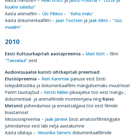
Aasta menufilm –
Heiki Ernits
ja
Janno Põldma
–
"Lotte ja
kuukivi saladus"
Aasta animafilm –
Ülo Pikkov
–
"Keha mälu"
Aasta dokumentaalfilm –
Jaan Tootsen
ja
Jaak Kilmi
–
"Uus
maailm"
2010
Eesti Kultuurkapitali aastapreemia –
Mati Kütt
– filmi
"Taevalaul"
eest
Audiovisuaalse kunsti sihtkapitali preemiad:
Elutööpreemia
–
Rein Karemäe
panuse eest Eesti
telepublitsistika ja dokumentaalfilmi mängulisemaks muutmisel
Parim taustajõud –
Kersti Miilen
pikaajalise töö eest mängu-,
dokumentaal- ja animafilmide monteerijana ning
Raivo
Metsniit
pühendumise ja ennastsalgava töö eest filmide
linastamisel
Missioonipreemia –
Jaak Järvine
Eesti amatöörfilmitegijate
juhendamise eest läbi nelja aastakümne
Aasta üllataja –
Moonika Siimets
dokumentaalfilmide