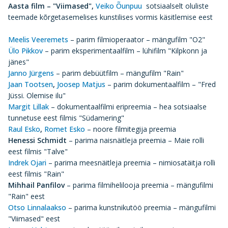
Aasta film
– "Viimased",
Veiko Õunpuu
sotsiaalselt oluliste
teemade kõrgetasemelises kunstilises vormis käsitlemise eest
Meelis Veeremets
– parim filmioperaator – mängufilm "O2"
Ülo Pikkov
– parim eksperimentaalfilm – lühifilm "Kilpkonn ja
jänes"
Janno Jürgens
– parim debüütfilm – mängufilm "Rain"
Jaan Tootsen
,
Joosep Matjus
– parim dokumentaalfilm – "Fred
Jüssi. Olemise ilu"
Margit Lillak
– dokumentaalfilmi eripreemia – hea sotsiaalse
tunnetuse eest filmis "Südamering"
Raul Esko
,
Romet Esko
– noore filmitegija preemia
Henessi Schmidt
– parima naisnäitleja preemia – Maie rolli
eest filmis "Talve"
Indrek Ojari
– parima meesnäitleja preemia – nimiosatäitja rolli
eest filmis "Rain"
Mihhail Panfilov
– parima filmihelilooja preemia – mängufilmi
"Rain" eest
Otso Linnalaakso
– parima kunstnikutöö preemia – mängufilmi
"Viimased" eest