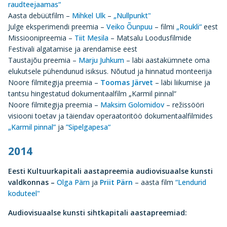
raudteejaamas“
Aasta debüütfilm –
Mihkel Ulk
–
„Nullpunkt"
Julge eksperimendi preemia –
Veiko Õunpuu
– filmi
„Roukli“
eest
Missioonipreemia –
Tiit Mesila
– Matsalu Loodusfilmide
Festivali algatamise ja arendamise eest
Taustajõu preemia –
Marju Juhkum
– läbi aastakümnete oma
elukutsele pühendunud isiksus. Nõutud ja hinnatud monteerija
Noore filmitegija preemia –
Toomas Järvet
– läbi liikumise ja
tantsu hingestatud dokumentaalfilm „Karmil pinnal“
Noore filmitegija preemia –
Maksim Golomidov
– režissööri
visiooni toetav ja täiendav operaatoritöö dokumentaalfilmides
„Karmil pinnal”
ja
”Sipelgapesa“
2014
Eesti Kultuurkapitali aastapreemia audiovisuaalse kunsti
valdkonnas –
Olga Pärn
ja
Priit Pärn
– aasta film
“Lendurid
koduteel"
Audiovisuaalse kunsti sihtkapitali aastapreemiad: