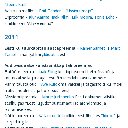
"Seenelkäik"
Aasta animafilm –
Priit Tender
–
"Ussinuumaja”
Eripreemia –
Kiur Aarma
,
Jaak Kilmi
,
Erik Moora
,
Tõnis Leht
–
lühifilmisari "Allveelennud"
2011
Eesti Kultuurkapitali aastapreemia –
Rainer Sarnet
ja
Mart
Taniel
– mängufilmi
„Idioot“
eest
Audiovisuaalse kunsti sihtkapitali preemiad:
Elutööpreeemia –
Jaak Elling
kui tipptasemel helirežissöör ja
muusikaline kujundaja Eesti filmides läbi aastakümnete
Parim taustajõud –
Ave Kuik
oma vaiksel ja tagasihoidlikul moel
alatise hoolimise ja hoolitsuse eest
Missioonipreemia –
Marje Jurtshenko
Eesti dokumentalistika,
sealhulgas "Eesti lugude" süstemaatilise arendamise ja
levitamise eest
Näitlejapreemia –
Katariina Unt
rollide eest filmides
"Idioot"
ja
"Kirjad Inglile"