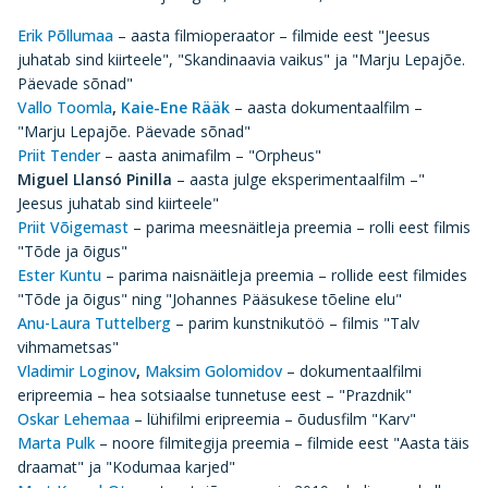
Erik Põllumaa
– aasta filmioperaator – filmide eest "Jeesus
juhatab sind kiirteele", "Skandinaavia vaikus" ja "Marju Lepajõe.
Päevade sõnad"
Vallo Toomla
,
Kaie-Ene Rääk
– aasta dokumentaalfilm –
"Marju Lepajõe. Päevade sõnad"
Priit Tender
– aasta animafilm – "Orpheus"
Miguel Llansó Pinilla
– aasta julge eksperimentaalfilm –"
Jeesus juhatab sind kiirteele"
Priit Võigemast
– parima meesnäitleja preemia – rolli eest filmis
"Tõde ja õigus"
Ester Kuntu
– parima naisnäitleja preemia – rollide eest filmides
"Tõde ja õigus" ning "Johannes Pääsukese tõeline elu"
Anu-Laura Tuttelberg
– parim kunstnikutöö – filmis "Talv
vihmametsas"
Vladimir Loginov
,
Maksim Golomidov
– dokumentaalfilmi
eripreemia – hea sotsiaalse tunnetuse eest – "Prazdnik"
Oskar Lehemaa
– lühifilmi eripreemia – õudusfilm "Karv"
Marta Pulk
– noore filmitegija preemia – filmide eest "Aasta täis
draamat" ja "Kodumaa karjed"