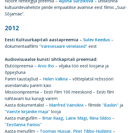
Noore filmitegija preemia –
Aljona Surzikova
– ühiskonna
kultuuridevaheliste piiride empaatilise avamise eest filmis „Suur-
Sõjamäe”.
2012
Eesti Kultuurkapitali aastapreemia –
Sulev Keedus
–
dokumentaalfilmi
"Varesesaare venelased"
eest
Audiovisuaalse kunsti sihtkapitali preemiad:
Elutööpreemia –
Arvo Iho
– viljaka töö eest loojana ja
õppejõuna
Parim taustajõud –
Helen Valkna
– võtteplatsil režissööri
asendamatu parem käsi
Missioonipreemia – Eesti Film 100 meeskond – Eesti film
nähtavam kui kunagi varem
Aasta dokumentalist –
Manfred Vainokivi
– filmide
"Baskin"
ja
"Vaeste kirjanike maja"
looja
Aasta mängufilm –
Ilmar Raag
,
Laine Mägi
,
Riina Sildos
–
"Eestlanna Pariisis"
Aasta menufilm –
Toomas Hussar
,
Piret Tibbo-Hudgins
–