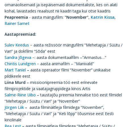
omanäolisemaid ja isepäisemaid dokumentaliste, kes on alati
kohal, lavastades reaalsust nii kaadri taga kui otse kaadris
Peapreemia
- aasta mängufilm:
"November"
,
Katrin Kissa
,
Rainer Sarnet
Aastapreemiad:
Sulev Keedus –
aasta režissöör mängufilmi “Mehetapja / Süütu /
Vari” ja dokfilmi “Sõda” eest
Sandra Jõgeva –
: aasta dokumentaalfilm –"Armastus…"
Chintis Lundgren –
aasta animafilm – "Manivald"
Mart Taniel
–
aasta operaator filmi “November” unikaalse
pildikeele eest
Liina Murd –
missioonipreemia töö eest erinevate
filmiprojektide ja vaatajagruppidega kinos Artis
Salme-Riine Uibo
–
taustajõu preemia hinnalise töö eest filmidel
“Mehetapja / Süütu / Vari” ja “November”
Jörgen Liik
–
aasta filminäitleja filmidega “November”,
“Mehetapja / Süütu / Vari” ja “Keti lõpp” tõusmise eest Eesti
kinolinale
Rea Lest
–
aasta filminäitleja filmidega “Mehetapja / Süütu /