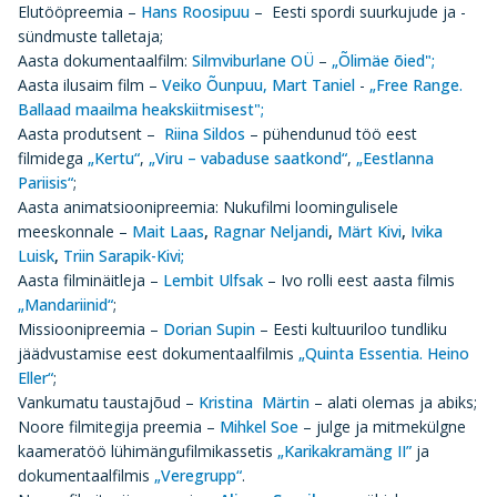
Elutööpreemia –
Hans Roosipuu
– Eesti spordi suurkujude ja -
sündmuste talletaja;
Aasta dokumentaalfilm:
Silmviburlane OÜ
–
„Õlimäe õied";
Aasta ilusaim film –
Veiko Õunpuu,
Mart Taniel
-
„Free Range.
Ballaad maailma heakskiitmisest";
Aasta produtsent –
Riina Sildos
– pühendunud töö eest
filmidega
„Kertu“
,
„Viru – vabaduse saatkond“
,
„Eestlanna
Pariisis“
;
Aasta animatsioonipreemia: Nukufilmi loomingulisele
meeskonnale –
Mait Laas
,
Ragnar Neljandi
,
Märt Kivi
,
Ivika
Luisk
,
Triin Sarapik-Kivi;
Aasta filminäitleja –
Lembit Ulfsak
– Ivo rolli eest aasta filmis
„Mandariinid“
;
Missioonipreemia –
Dorian Supin
– Eesti kultuuriloo tundliku
jäädvustamise eest dokumentaalfilmis
„Quinta Essentia. Heino
Eller“
;
Vankumatu taustajõud –
Kristina Märtin
– alati olemas ja abiks;
Noore filmitegija preemia –
Mihkel Soe
– julge ja mitmekülgne
kaameratöö lühimängufilmikassetis
„Karikakramäng II”
ja
dokumentaalfilmis
„Veregrupp“
.