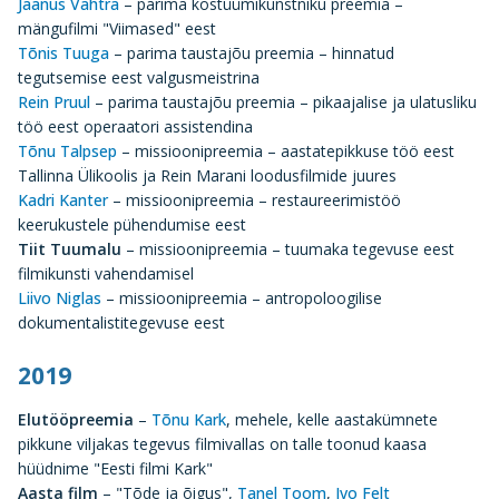
Jaanus Vahtra
– parima kostüümikunstniku preemia –
mängufilmi "Viimased" eest
Tõnis Tuuga
– parima taustajõu preemia – hinnatud
tegutsemise eest valgusmeistrina
Rein Pruul
– parima taustajõu preemia – pikaajalise ja ulatusliku
töö eest operaatori assistendina
Tõnu Talpsep
– missioonipreemia – aastatepikkuse töö eest
Tallinna Ülikoolis ja Rein Marani loodusfilmide juures
Kadri Kanter
– missioonipreemia – restaureerimistöö
keerukustele pühendumise eest
Tiit Tuumalu
– missioonipreemia – tuumaka tegevuse eest
filmikunsti vahendamisel
Liivo Niglas
– missioonipreemia – antropoloogilise
dokumentalistitegevuse eest
2019
Elutööpreemia
–
Tõnu Kark
, mehele, kelle aastakümnete
pikkune viljakas tegevus filmivallas on talle toonud kaasa
hüüdnime "Eesti filmi Kark"
Aasta film
– "Tõde ja õigus",
Tanel Toom
,
Ivo Felt