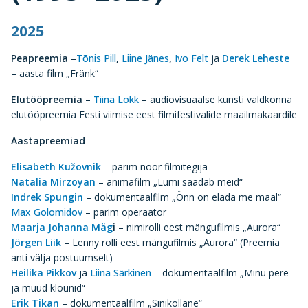
2025
Peapreemia
–
Tõnis Pill
,
Liine Jänes
,
Ivo Felt
ja
Derek Leheste
– aasta film „Fränk“
Elutööpreemia
–
Tiina Lokk
– audiovisuaalse kunsti valdkonna
elutööpreemia Eesti viimise eest filmifestivalide maailmakaardile
Aastapreemiad
Elisabeth Kužovnik
– parim noor filmitegija
Natalia Mirzoyan
– animafilm „Lumi saadab meid“
Indrek Spungin
– dokumentaalfilm „Õnn on elada me maal“
Max Golomidov
– parim operaator
Maarja Johanna Mäg
i
– nimirolli eest mängufilmis „Aurora“
Jörgen Liik
– Lenny rolli eest mängufilmis „Aurora“ (Preemia
anti välja postuumselt)
Heilika Pikkov
ja
Liina Särkinen
– dokumentaalfilm „Minu pere
ja muud klounid“
Erik Tikan
– dokumentaalfilm „Sinikollane“