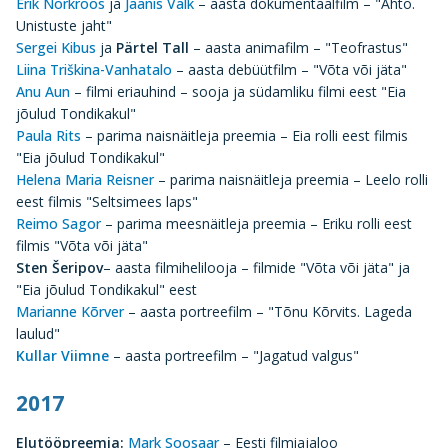
Erik Norkroos
ja
Jaanis Valk
– aasta dokumentaalfilm – "Ahto.
Unistuste jaht"
Sergei Kibus
ja
Pärtel Tall
– aasta animafilm – "Teofrastus"
Liina Triškina-Vanhatalo
– aasta debüütfilm – "Võta või jäta"
Anu Aun
– filmi eriauhind – sooja ja südamliku filmi eest "Eia
jõulud Tondikakul"
Paula Rits
– parima naisnäitleja preemia – Eia rolli eest filmis
"Eia jõulud Tondikakul"
Helena Maria Reisner
– parima naisnäitleja preemia – Leelo rolli
eest filmis "Seltsimees laps"
Reimo Sagor
– parima meesnäitleja preemia – Eriku rolli eest
filmis "Võta või jäta"
Sten Šeripov
– aasta filmihelilooja – filmide "Võta või jäta" ja
"Eia jõulud Tondikakul" eest
Marianne Kõrver
– aasta portreefilm – "Tõnu Kõrvits. Lageda
laulud"
Kullar Viimne
– aasta portreefilm – "Jagatud valgus"
2017
Elutööpreemia:
Mark Soosaar
– Eesti filmiajaloo