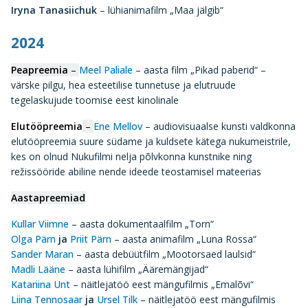
Iryna Tanasiichuk
– lühianimafilm „Maa jälgib“
2024
Peapreemia
–
Meel Paliale
– aasta film „Pikad paberid“ –
värske pilgu, hea esteetilise tunnetuse ja elutruude
tegelaskujude toomise eest kinolinale
Elutööpreemia
–
Ene Mellov
– audiovisuaalse kunsti valdkonna
elutööpreemia suure südame ja kuldsete kätega nukumeistrile,
kes on olnud Nukufilmi nelja põlvkonna kunstnike ning
režissööride abiline nende ideede teostamisel mateerias
Aastapreemiad
Kullar Viimne
– aasta dokumentaalfilm „Torn“
Olga Pärn
ja
Priit Pärn
– aasta animafilm „Luna Rossa“
Sander Maran
– aasta debüütfilm „Mootorsaed laulsid“
Madli Lääne
– aasta lühifilm „Ääremängijad“
Katariina Unt
– näitlejatöö eest mängufilmis „Emalõvi“
Liina Tennosaar
ja
Ursel Tilk
– näitlejatöö eest mängufilmis