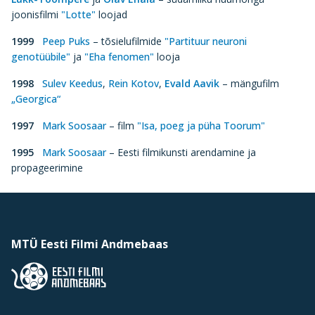
joonisfilmi
"Lotte"
loojad
1999
Peep Puks
– tõsielufilmide
"Partituur neuroni
genotüübile"
ja
"Eha fenomen"
looja
1998
Sulev Keedus
,
Rein Kotov
,
Evald Aavik
– mängufilm
„Georgica“
1997
Mark Soosaar
– film
"Isa, poeg ja püha Toorum"
1995
Mark Soosaar
– Eesti filmikunsti arendamine ja
propageerimine
MTÜ Eesti Filmi Andmebaas