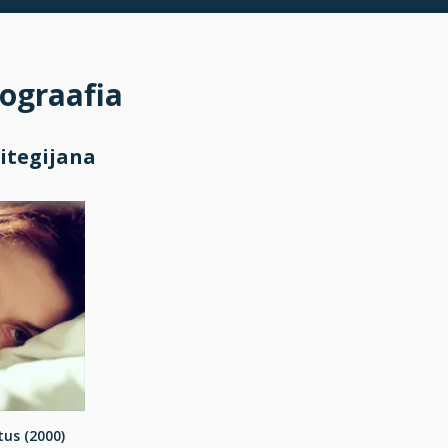
ograafia
itegijana
us (2000)