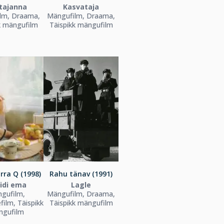
tajanna
Kasvataja
lm, Draama,
Mängufilm, Draama,
k mängufilm
Täispikk mängufilm
ärra Q (1998)
Rahu tänav (1991)
ridi ema
Lagle
gufilm,
Mängufilm, Draama,
ilm, Täispikk
Täispikk mängufilm
ngufilm