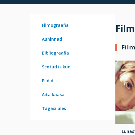
Filmograafia
Film
Auhinnad
Film
Bibliograafia
Seotud isikud
Pildid
Aita kaasa
Tagasi üles
Lunast