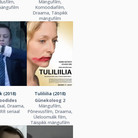
usfilm,
Mängufilm,
mängufilm
Komöödiafilm,
Draama, Täispikk
mängufilm
k (2018)
Tuliliilia (2018)
soodides
Günekoloog 2
aal, Draama,
Mängufilm,
RR seriaal
Põnevusfilm, Draama,
Üleloomulik film,
Täispikk mängufilm