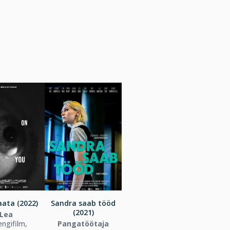
aata (2022)
Sandra saab tööd
(2021)
Lea
ngifilm,
Pangatöötaja