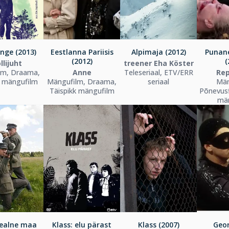
nge (2013)
Eestlanna Pariisis
Alpimaja (2012)
Punan
(2012)
(
llijuht
treener Eha Köster
lm, Draama,
Anne
Teleseriaal, ETV/ERR
Rep
k mängufilm
Mängufilm, Draama,
seriaal
Män
Täispikk mängufilm
Põnevusf
mä
ealne maa
Klass: elu pärast
Klass (2007)
Geor