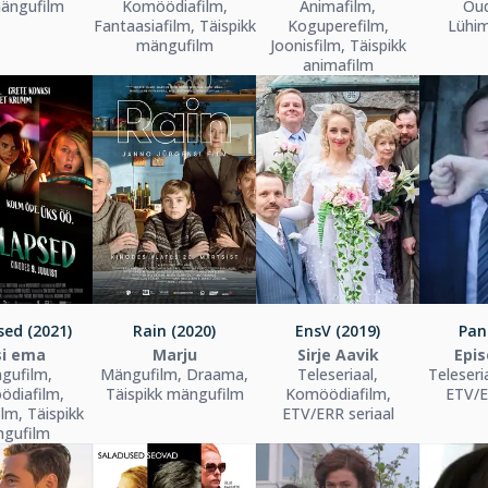
ängufilm
Komöödiafilm,
Animafilm,
Õud
Fantaasiafilm, Täispikk
Koguperefilm,
Lühi
mängufilm
Joonisfilm, Täispikk
animafilm
ed (2021)
Rain (2020)
EnsV (2019)
Pan
si ema
Marju
Sirje Aavik
Epi
gufilm,
Mängufilm, Draama,
Teleseriaal,
Teleseri
diafilm,
Täispikk mängufilm
Komöödiafilm,
ETV/E
lm, Täispikk
ETV/ERR seriaal
gufilm