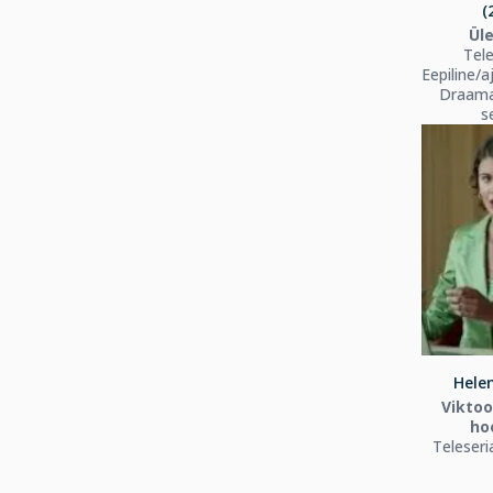
(
Ül
Tele
Eepiline/a
Draama
s
Helen
Viktoor
ho
Teleseri