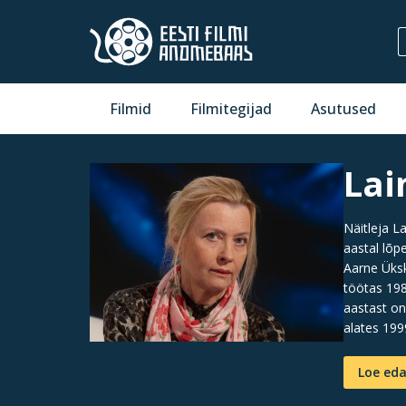
Filmid
Filmitegijad
Asutused
Lai
Näitleja L
aastal lõp
Aarne Üksk
töötas 198
aastast on
alates 199
Loe eda