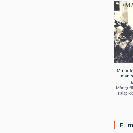
Ma pole
elan s
Mängufi
Täispik
Fil