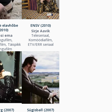
e elavhõbe
ENSV (2010)
2010)
Sirje Aavik
si ema
Teleseriaal,
gufilm,
Komöödiafilm,
ilm, Täispikk
ETV/ERR seriaal
ngufilm
g (2007)
Sügisball (2007)