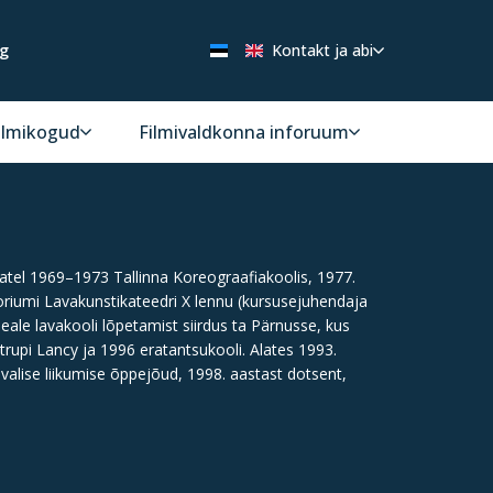
ng
Kontakt ja abi
ilmikogud
Filmivaldkonna inforuum
tatel 1969–1973 Tallinna Koreograafiakoolis, 1977.
tooriumi Lavakunstikateedri X lennu (kursusejuhendaja
eale lavakooli lõpetamist siirdus ta Pärnusse, kus
trupi Lancy ja 1996 eratantsukooli. Alates 1993.
alise liikumise õppejõud, 1998. aastast dotsent,