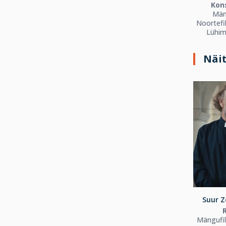
Kon
Män
Noortefi
Lühim
Näi
Suur Z
Mängufi