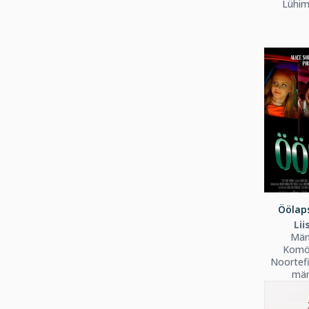
Lühim
Öölaps
Lii
Män
Komöö
Noortefi
män