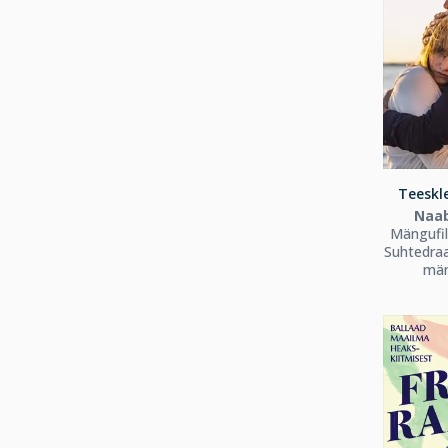
Teeskle
Naab
Mängufi
Suhtedraa
män