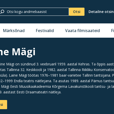
Otsi
Detailne otsi
Märksõnad
Festivalid
Vaata filmisaateid
F
ne Mägi
aine Mägi on sündinud 3. veebruaril 1959. aastal Kehras. Ta õppis aas
etas Tallinna 32. Keskkooli ja 1982. aastal Tallinna Riikliku Konserva
üla). Laine Mägi töötas 1976–1981 baar-varietee Tallinn tantsijana. P
2–1999 Endla teatris näitlejana. Ta asutas 1989. aastal Pärnus tantsu
 Mägi Eesti Muusikaakadeemia Kõrgema Lavakunstikooli tantsu- ja lav
9. aastast Eesti Draamateatri näitleja.
si