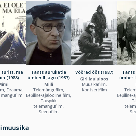
 turist, ma
Tants aurukatla
Võõrad öös (1987)
Tants
iin (1988)
ümber II jagu (1987)
ümber I
Girl laululoos
Mimi
Miili
Muusikafilm,
lm, Draama,
Telemängufilm,
Kontsertfilm
Telem
k mängufilm
Eepiline/ajalooline film,
Eepiline/a
Täispikk
Tä
telemängufilm,
telem
Seeriafilm
See
mimuusika