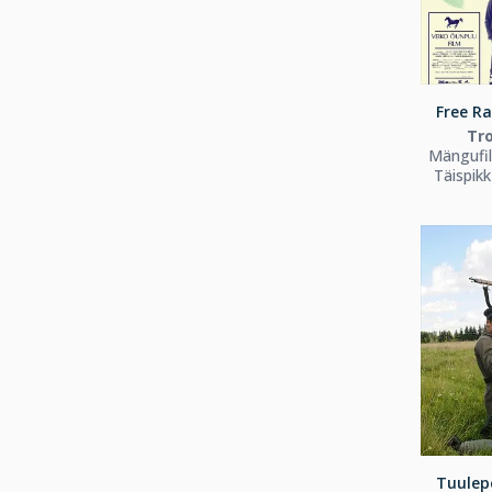
Free Ra
Tro
Mängufi
Täispik
Tuulep