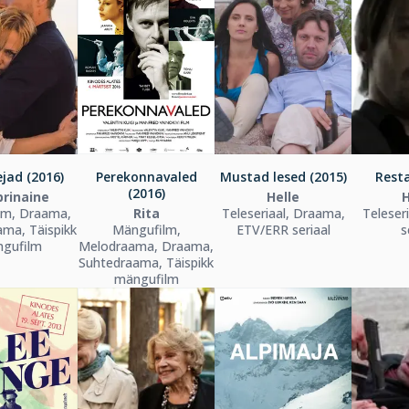
jad (2016)
Perekonnavaled
Mustad lesed (2015)
Resta
(2016)
rinaine
Helle
H
lm, Draama,
Rita
Teleseriaal, Draama,
Teleseri
ma, Täispikk
Mängufilm,
ETV/ERR seriaal
s
gufilm
Melodraama, Draama,
Suhtedraama, Täispikk
mängufilm