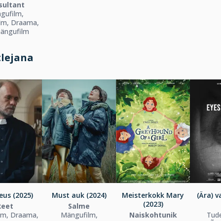
sultant
gufilm,
lm, Draama,
ängufilm
tlejana
eus (2025)
Must auk (2024)
Meisterkokk Mary
(Ära) v
(2023)
Reet
Salme
lm, Draama,
Mängufilm,
Naiskohtunik
Tude