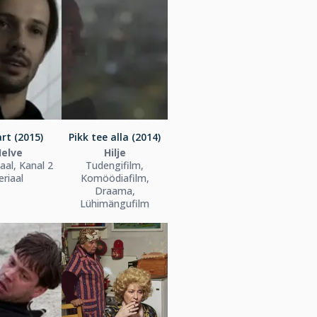
rt (2015)
Pikk tee alla (2014)
elve
Hilje
aal, Kanal 2
Tudengifilm,
eriaal
Komöödiafilm,
Draama,
Lühimängufilm