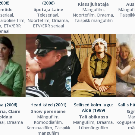
2008)
(2008)
Klassijuhataja
Aus
emõde
õpetaja Laine
Mängufilm,
Mängufi
seriaal,
Teleseriaal,
Noortefilm, Draama,
Täispik
jalooline film,
Noortefilm, Draama,
Täispikk mängufilm
, ETV/ERR
ETV/ERR seriaal
eriaal
a (2006)
Head käed (2001)
Sellised kolm lugu:
Kallis h
Aida (1999)
ia, Claire
Show perenaine
Sig
oldaja
Mängufilm,
Tali abikaasa
Män
aal, Draama
Komöödiafilm,
Mängufilm, Draama,
Koguperef
Kriminaalfilm, Täispikk
Lühimängufilm
mä
mängufilm