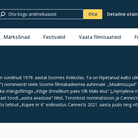
Otsi
Detailne otsi
Märksõnad
Festivalid
Vaata filmisaateid
F
sündinud 1979. aastal Soomes Kokkolas. Ta on lõpetanud Aalto ülikooli 
nomineeriti viiele Soome filmiakadeemia auhinnale. „Maalimüüjad“ võit
ka mängufilmiga „Kõige õnnelikum päev Olli Mäki elus” („Hymyilevä 
ast toodi „aasta avastuse“ tiitel, Torontost nominatsioon ja Cannes’i
tehtud „Kupee nr 6” esilinastus Cannes’is 2021. aasta juulis ning võit