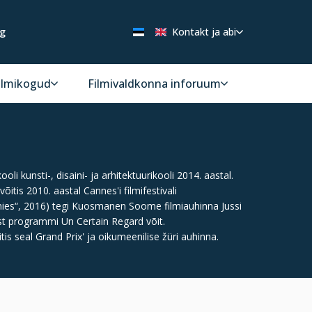
ng
Kontakt ja abi
ilmikogud
Filmivaldkonna inforuum
kunsti-, disaini- ja arhitektuurikooli 2014. aastal.
is 2010. aastal Cannes'i filmifestivali
mies“, 2016) tegi Kuosmanen Soome filmiauhinna Jussi
st programmi Un Certain Regard võit.
is seal Grand Prix' ja oikumeenilise žüri auhinna.