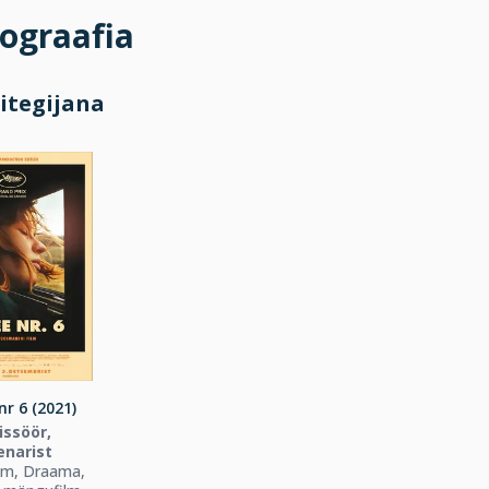
ograafia
itegijana
r 6 (2021)
issöör,
enarist
lm, Draama,