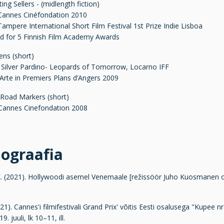
ing Sellers - (midlength fiction)
 Cannes Cinéfondation 2010
Tampere International Short Film Festival 1st Prize Indie Lisboa
 for 5 Finnish Film Academy Awards
ens (short)
 Silver Pardino- Leopards of Tomorrow, Locarno IFF
 Arte in Premiers Plans d’Angers 2009
Road Markers (short)
 Cannes Cinefondation 2008
iograafia
. (2021). Hollywoodi asemel Venemaale [režissöör Juho Kuosmanen om
(2021). Cannes'i filmifestivali Grand Prix' võitis Eesti osalusega "Kupee n
9. juuli, lk 10–11, ill.