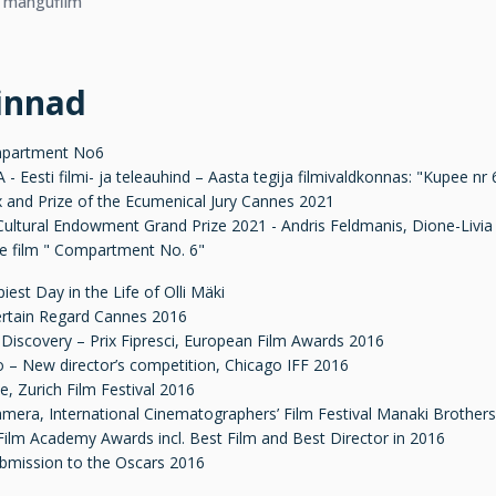
k mängufilm
innad
partment No6
 - Eesti filmi- ja teleauhind – Aasta tegija filmivaldkonnas: "Kupee 
x and Prize of the Ecumenical Jury Cannes 2021
Cultural Endowment Grand Prize 2021 - Andris Feldmanis, Dione-Livia
re film " Compartment No. 6"
est Day in the Life of Olli Mäki
ertain Regard Cannes 2016
Discovery – Prix Fipresci, European Film Awards 2016
 – New director’s competition, Chicago IFF 2016
e, Zurich Film Festival 2016
mera, International Cinematographers’ Film Festival Manaki Brother
 Film Academy Awards incl. Best Film and Best Director in 2016
ubmission to the Oscars 2016