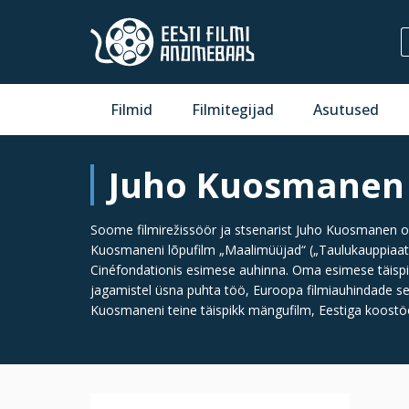
Filmid
Filmitegijad
Asutused
Juho Kuosmanen
Soome filmirežissöör ja stsenarist Juho Kuosmanen on 
Kuosmaneni lõpufilm „Maalimüüjad“ („Taulukauppiaat“) 
Cinéfondationis esimese auhinna. Oma esimese täispi
jagamistel üsna puhta töö, Euroopa filmiauhindade se
Kuosmaneni teine täispikk mängufilm, Eestiga koostöös 