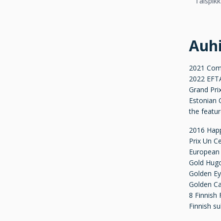
Täispik
Auh
2021 Com
2022 EFTA
Grand Pri
Estonian 
the featu
2016 Happi
Prix Un C
European 
Gold Hugo
Golden Ey
Golden Ca
8 Finnish
Finnish s