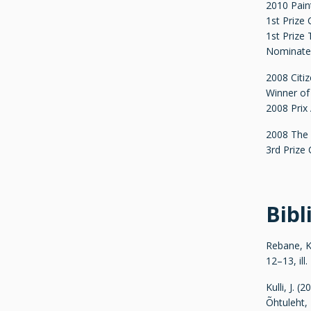
2010 Paint
1st Prize
1st Prize 
Nominated
2008 Citiz
Winner of
2008 Prix
2008 The 
3rd Prize
Bibl
Rebane, K
12–13, ill.
Kulli, J. 
Õhtuleht, 1