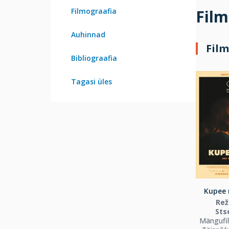
Filmograafia
Film
Auhinnad
Film
Bibliograafia
Tagasi üles
Kupee n
Rež
Sts
Mängufi