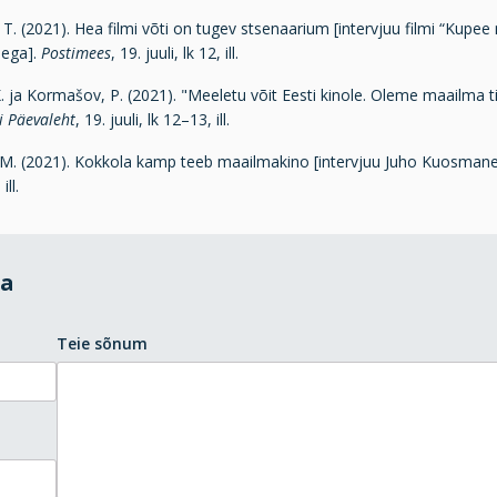
T. (2021). Hea filmi võti on tugev stsenaarium [intervjuu filmi “Kupee n
sega].
Postimees
, 19. juuli, lk 12, ill.
 ja Kormašov, P. (2021). "Meeletu võit Eesti kinole. Oleme maailma tipu
i Päevaleht
, 19. juuli, lk 12–13, ill.
 M. (2021). Kokkola kamp teeb maailmakino [intervjuu Juho Kuosmanen
ill.
da
Teie sõnum