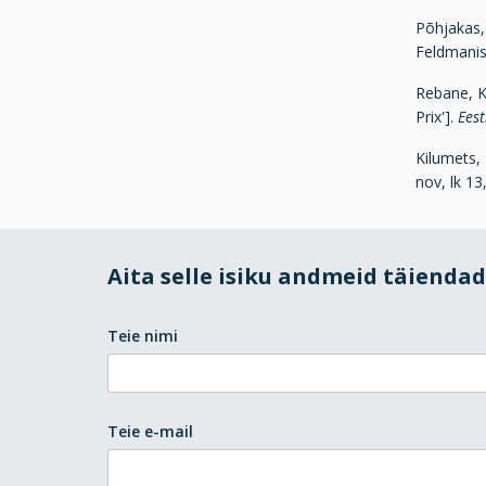
Põhjakas, 
Feldmani
Rebane, K.
Prix'].
Eest
Kilumets,
nov, lk 13, 
Aita selle isiku andmeid täienda
Teie nimi
Teie e-mail