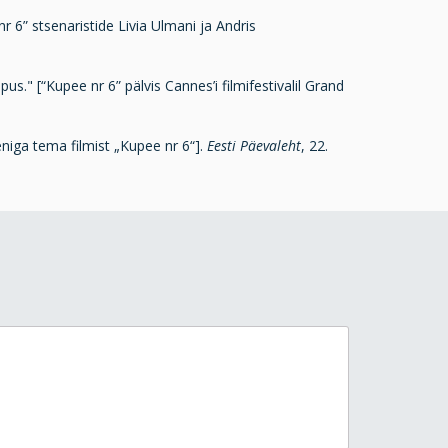
r 6” stsenaristide Livia Ulmani ja Andris
s." [“Kupee nr 6” pälvis Cannes’i filmifestivalil Grand
iga tema filmist „Kupee nr 6“].
Eesti Päevaleht
, 22.