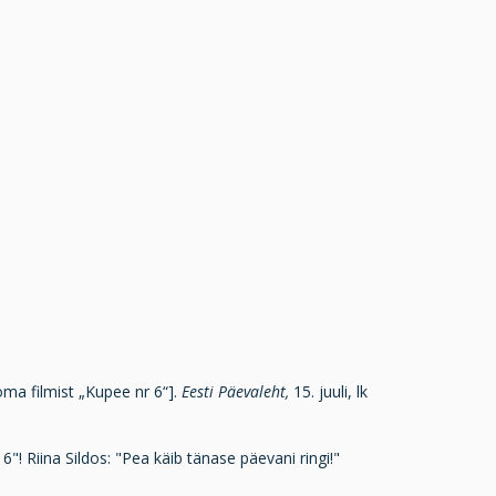
a filmist „Kupee nr 6“].
Eesti Päevaleht,
15. juuli, lk
r 6"! Riina Sildos: "Pea käib tänase päevani ringi!"