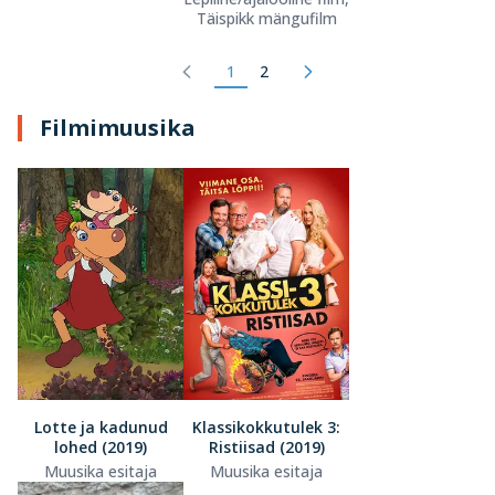
Täispikk mängufilm
1
2
Filmimuusika
Lotte ja kadunud
Klassikokkutulek 3:
lohed (2019)
Ristiisad (2019)
Muusika esitaja
Muusika esitaja