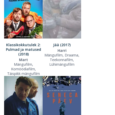
Klassikokkutulek 2:
Jää (2017)
Pulmad ja matused
Harri
(2018)
Mängufilm, Draama,
Mart
Teekonnafilm,
Mängufilm,
Lühimängufilm
Komöödiafilm,
Täispikk mängufilm