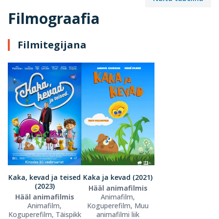
Filmograafia
Filmitegijana
Kaka, kevad ja teised
Kaka ja kevad (2021)
(2023)
Hääl animafilmis
Hääl animafilmis
Animafilm,
Animafilm,
Koguperefilm, Muu
Koguperefilm, Täispikk
animafilmi liik