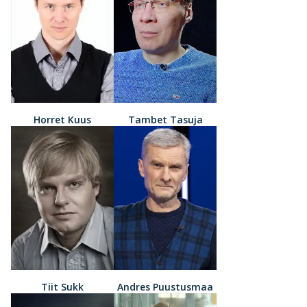
Horret Kuus
Tambet Tasuja
Tiit Sukk
Andres Puustusmaa