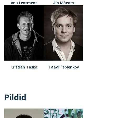
Anu Lensment
Ain Mäeots
Kristian Taska
Taavi Teplenkov
Pildid