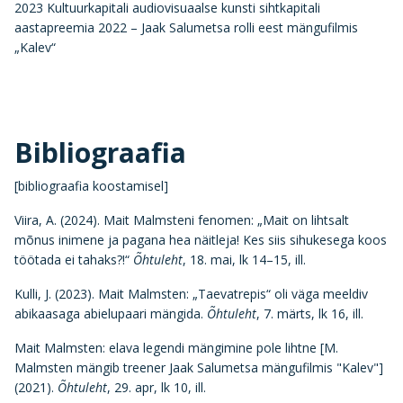
2023 Kultuurkapitali audiovisuaalse kunsti sihtkapitali
aastapreemia 2022 – Jaak Salumetsa rolli eest mängufilmis
„Kalev“
Bibliograafia
[bibliograafia koostamisel]
Viira, A. (2024). Mait Malmsteni fenomen: „Mait on lihtsalt
mõnus inimene ja pagana hea näitleja! Kes siis sihukesega koos
töötada ei tahaks?!“
Õhtuleht
, 18. mai, lk 14–15, ill.
Kulli, J. (2023). Mait Malmsten: „Taevatrepis“ oli väga meeldiv
abikaasaga abielupaari mängida.
Õhtuleht
, 7. märts, lk 16, ill.
Mait Malmsten: elava legendi mängimine pole lihtne [M.
Malmsten mängib treener Jaak Salumetsa mängufilmis "Kalev"]
(2021).
Õhtuleht
, 29. apr, lk 10, ill.