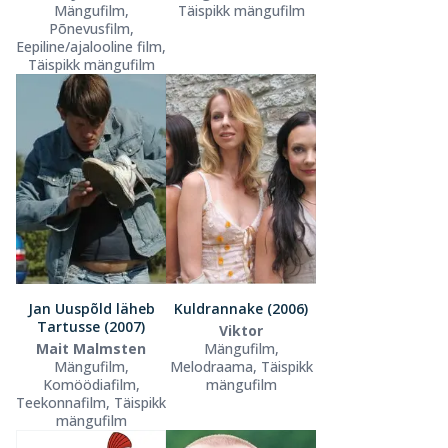
Mängufilm,
Täispikk mängufilm
Põnevusfilm,
Eepiline/ajalooline film,
Täispikk mängufilm
Jan Uuspõld läheb
Kuldrannake (2006)
Tartusse (2007)
Viktor
Mait Malmsten
Mängufilm,
Mängufilm,
Melodraama, Täispikk
Komöödiafilm,
mängufilm
Teekonnafilm, Täispikk
mängufilm