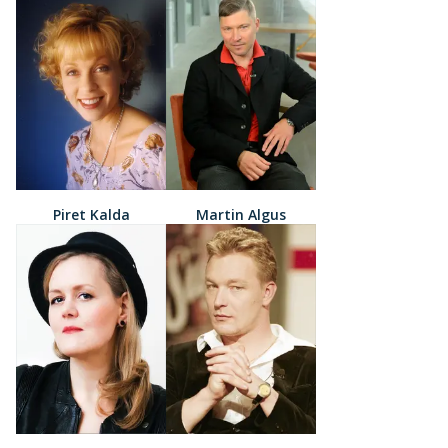
Piret Kalda
Martin Algus