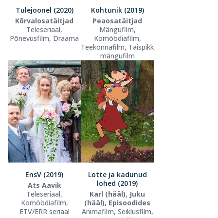
Tulejoonel (2020)
Kohtunik (2019)
Kõrvalosatäitjad
Peaosatäitjad
Teleseriaal,
Mängufilm,
Põnevusfilm, Draama
Komöödiafilm,
Teekonnafilm, Täispikk
mängufilm
EnsV (2019)
Lotte ja kadunud
lohed (2019)
Ats Aavik
Teleseriaal,
Karl (hääl), Juku
Komöödiafilm,
(hääl), Episoodides
ETV/ERR seriaal
Animafilm, Seiklusfilm,