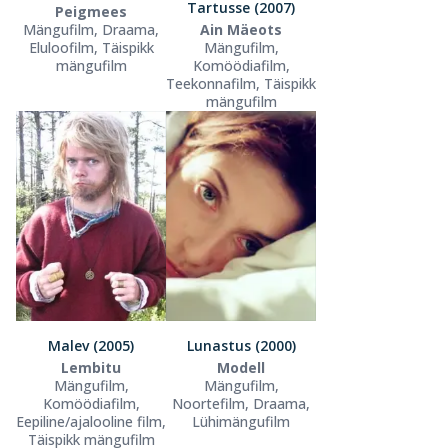
Tartusse (2007)
Peigmees
Mängufilm, Draama,
Ain Mäeots
Eluloofilm, Täispikk
Mängufilm,
mängufilm
Komöödiafilm,
Teekonnafilm, Täispikk
mängufilm
Malev (2005)
Lunastus (2000)
Lembitu
Modell
Mängufilm,
Mängufilm,
Komöödiafilm,
Noortefilm, Draama,
Eepiline/ajalooline film,
Lühimängufilm
Täispikk mängufilm