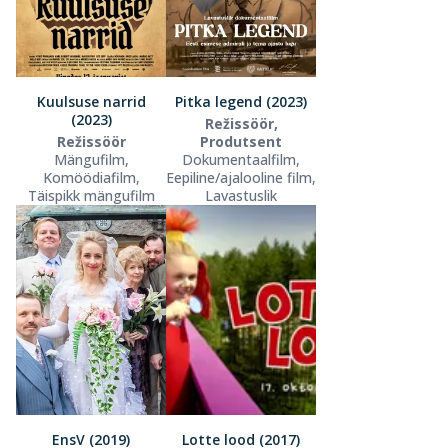
Kuulsuse narrid
Pitka legend (2023)
(2023)
Režissöör,
Režissöör
Produtsent
Mängufilm,
Dokumentaalfilm,
Komöödiafilm,
Eepiline/ajalooline film,
Täispikk mängufilm
Lavastuslik
EnsV (2019)
Lotte lood (2017)