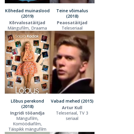
Kõhedad muinaslood
Teine võimalus
(2019)
(2018)
Kõrvalosatäitjad
Peaosatäitjad
Mängufilm, Draama
Teleseriaal
Lõbus perekond
Vabad mehed (2015)
(2018)
Artur Kull
Ingridi tööandja
Teleseriaal, TV 3
Mängufilm,
seriaal
Komöödiafilm,
Täispikk mängufilm