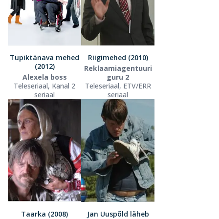
Tupiktänava mehed
Riigimehed (2010)
(2012)
Reklaamiagentuuri
Alexela boss
guru 2
Teleseriaal, Kanal 2
Teleseriaal, ETV/ERR
seriaal
seriaal
Taarka (2008)
Jan Uuspõld läheb