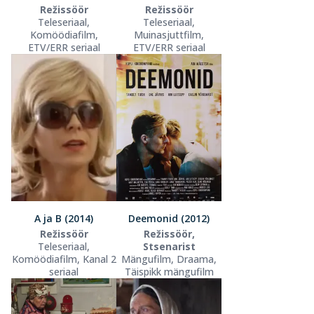
Režissöör
Režissöör
Teleseriaal,
Teleseriaal,
Komöödiafilm,
Muinasjuttfilm,
ETV/ERR seriaal
ETV/ERR seriaal
A ja B (2014)
Deemonid (2012)
Režissöör
Režissöör,
Teleseriaal,
Stsenarist
Komöödiafilm, Kanal 2
Mängufilm, Draama,
seriaal
Täispikk mängufilm