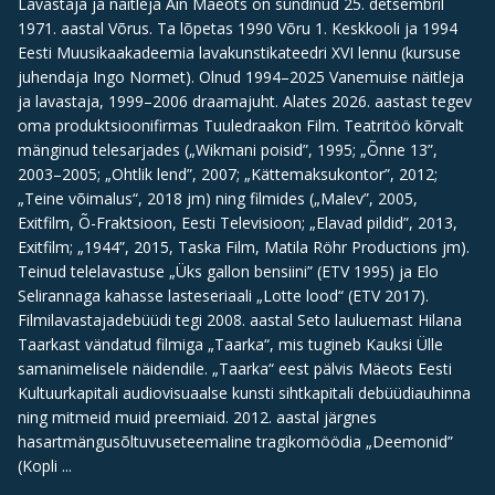
Lavastaja ja näitleja Ain Mäeots on sündinud 25. detsembril
1971. aastal Võrus. Ta lõpetas 1990 Võru 1. Keskkooli ja 1994
Eesti Muusikaakadeemia lavakunstikateedri XVI lennu (kursuse
juhendaja Ingo Normet). Olnud 1994–2025 Vanemuise näitleja
ja lavastaja, 1999–2006 draamajuht. Alates 2026. aastast tegev
oma produktsioonifirmas Tuuledraakon Film. Teatritöö kõrvalt
mänginud telesarjades („Wikmani poisid”, 1995; „Õnne 13”,
2003–2005; „Ohtlik lend”, 2007; „Kättemaksukontor”, 2012;
„Teine võimalus“, 2018 jm) ning filmides („Malev”, 2005,
Exitfilm, Õ-Fraktsioon, Eesti Televisioon; „Elavad pildid”, 2013,
Exitfilm; „1944”, 2015, Taska Film, Matila Röhr Productions jm).
Teinud telelavastuse „Üks gallon bensiini” (ETV 1995) ja Elo
Selirannaga kahasse lasteseriaali „Lotte lood“ (ETV 2017).
Filmilavastajadebüüdi tegi 2008. aastal Seto lauluemast Hilana
Taarkast vändatud filmiga „Taarka“, mis tugineb Kauksi Ülle
samanimelisele näidendile. „Taarka“ eest pälvis Mäeots Eesti
Kultuurkapitali audiovisuaalse kunsti sihtkapitali debüüdiauhinna
ning mitmeid muid preemiaid. 2012. aastal järgnes
hasartmängusõltuvuseteemaline tragikomöödia „Deemonid”
(Kopli ...