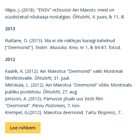
Vilipo, J. (2018). "ENSV" režissöör Ain Mäeots: meid on
süüdistatud nõukaaja nostalgias.
Õhtuleht
, 4. juuni, lk 11, ill.
2013
Ruitlane, O. (2013). Ma ei ole näitlejas kunagi kahelnud
["Deemonid"].
Teater. Muusika. Kino,
nr 1, lk 84-87, fotod.
2012
Käärik, K. (2012). Ain Mäeotsa "Deemonid" valiti Montreali
filmifestivalile.
Õhtuleht,
31. juuli.
Metsküla, L. (2012). Ain Mäeotsa "Deemonid" võitis Montrealis
publiku poolehoiu.
Õhtuleht,
27. aug.
Jürisson, A. (2012). Pärnusse jõuab uus Eesti film
"Deemonid".
Pärnu Postimees,
7. nov.
Krempel, G.(2012). Mäeotsa deemonid. Tartu Ekspress, 7...
Loe rohkem