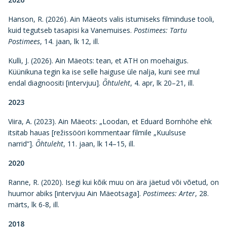
Hanson, R. (2026). Ain Mäeots valis istumiseks filminduse tooli,
kuid tegutseb tasapisi ka Vanemuises.
Postimees: Tartu
Postimees
, 14. jaan, lk 12, ill.
Kulli, J. (2026). Ain Mäeots: tean, et ATH on moehaigus.
Küünikuna tegin ka ise selle haiguse üle nalja, kuni see mul
endal diagnoositi [intervjuu].
Õhtuleht
, 4. apr, lk 20–21, ill.
2023
Viira, A. (2023). Ain Mäeots: „Loodan, et Eduard Bornhöhe ehk
itsitab hauas [režissööri kommentaar filmile „Kuulsuse
narrid“].
Õhtuleht
, 11. jaan, lk 14–15, ill.
2020
Ranne, R. (2020). Isegi kui kõik muu on ära jäetud või võetud, on
huumor abiks [intervjuu Ain Mäeotsaga].
Postimees: Arter
, 28.
märts, lk 6-8, ill.
2018