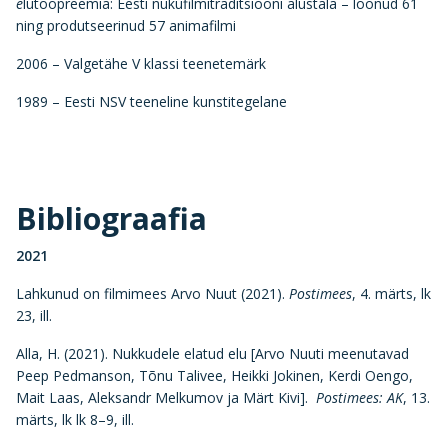
e
lutööpreemia: Eesti nukufilmitraditsiooni alustala – loonud 61
ning produtseerinud 57 animafilmi
2006 – Valgetähe V klassi teenetemärk
1989 – Eesti NSV teeneline kunstitegelane
Bibliograafia
2021
Lahkunud on filmimees Arvo Nuut (2021).
Postimees
, 4. märts, lk
23, ill.
Alla, H. (2021). Nukkudele elatud elu [Arvo Nuuti meenutavad
Peep Pedmanson, Tõnu Talivee, Heikki Jokinen, Kerdi Oengo,
Mait Laas, Aleksandr Melkumov ja Märt Kivi].
Postimees: AK
, 13.
märts, lk lk 8–9, ill.