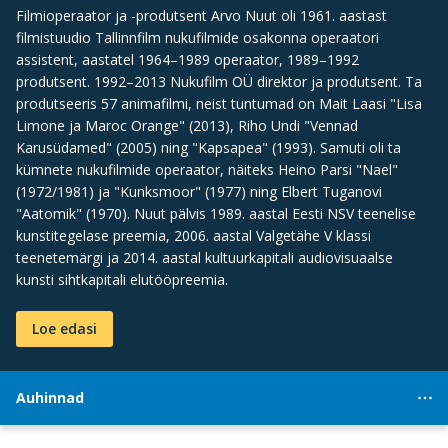
Filmioperaator ja -produtsent Arvo Nuut oli 1961. aastast
filmistuudio Tallinnfilm nukufilmide osakonna operaatori
assistent, aastatel 1964–1989 operaator, 1989–1992
produtsent. 1992–2013 Nukufilm OÜ direktor ja produtsent. Ta
produtseeris 57 animafilmi, neist tuntumad on Mait Laasi "Lisa
Limone ja Maroc Orange" (2013), Riho Undi "Vennad
Karusüdamed" (2005) ning "Kapsapea" (1993). Samuti oli ta
kümnete nukufilmide operaator, näiteks Heino Parsi "Nael"
(1972/1981) ja "Kunksmoor" (1977) ning Elbert Tuganovi
"Aatomik" (1970). Nuut pälvis 1989. aastal Eesti NSV teenelise
kunstitegelase preemia, 2006. aastal Valgetähe V klassi
teenetemärgi ja 2014. aastal kultuurkapitali audiovisuaalse
kunsti sihtkapitali elutööpreemia.
Loe edasi
Auhinnad