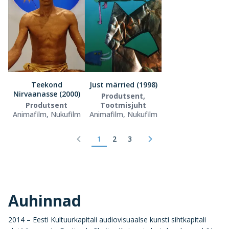
Teekond
Just märried (1998)
Nirvaanasse (2000)
Produtsent,
Produtsent
Tootmisjuht
Animafilm, Nukufilm
Animafilm, Nukufilm
1
2
3
Auhinnad
2014 – Eesti Kultuurkapitali audiovisuaalse kunsti sihtkapitali