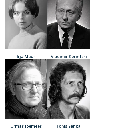
Irja Müür
Vladimir Korinfski
Urmas Jõemees
Tõnis Sahkai