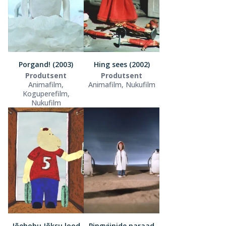
Porgand! (2003)
Hing sees (2002)
Produtsent
Produtsent
Animafilm,
Animafilm, Nukufilm
Koguperefilm,
Nukufilm
Jõehobu Jõksu lood
Pingviinide paraad