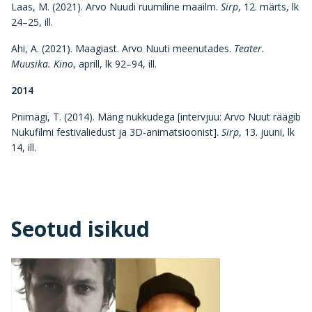
Laas, M. (2021). Arvo Nuudi ruumiline maailm.
Sirp
, 12. märts, lk
24–25, ill.
Ahi, A. (2021). Maagiast. Arvo Nuuti meenutades.
Teater.
Muusika. Kino
, aprill, lk 92–94, ill.
2014
Priimägi, T. (2014). Mäng nukkudega [intervjuu: Arvo Nuut räägib
Nukufilmi festivaliedust ja 3D-animatsioonist].
Sirp
, 13. juuni, lk
14, ill.
Seotud isikud