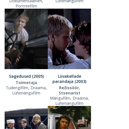
Dokumentaalfilm,
Lühimängufilm
Portreefilm
Sagedused (2005)
Liivakellade
parandaja (2003)
Toimetaja
Tudengifilm, Draama,
Režissöör,
Lühimängufilm
Stsenarist
Mängufilm, Draama,
Lühimängufilm