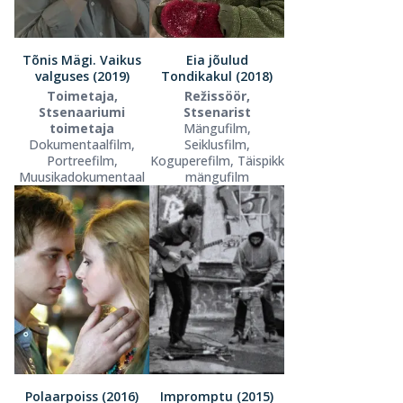
Tõnis Mägi. Vaikus
Eia jõulud
valguses (2019)
Tondikakul (2018)
Toimetaja,
Režissöör,
Stsenaariumi
Stsenarist
toimetaja
Mängufilm,
Dokumentaalfilm,
Seiklusfilm,
Portreefilm,
Koguperefilm, Täispikk
Muusikadokumentaal
mängufilm
Polaarpoiss (2016)
Impromptu (2015)