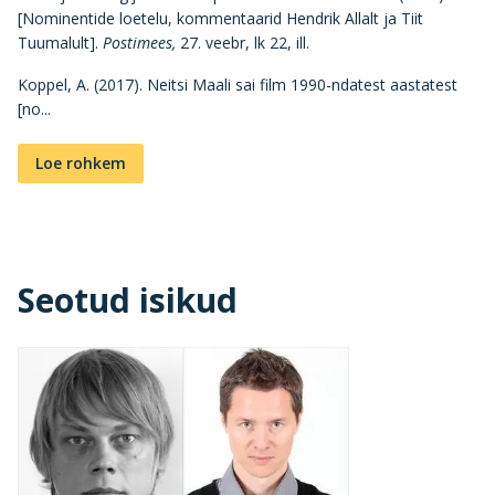
[Nominentide loetelu, kommentaarid Hendrik Allalt ja Tiit
Tuumalult].
Postimees,
27. veebr, lk 22, ill.
Koppel, A. (2017). Neitsi Maali sai film 1990-ndatest aastatest
[no...
Loe rohkem
Seotud isikud