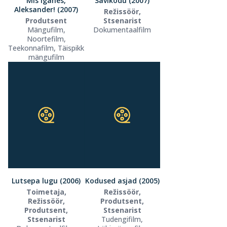
Mis iganes,
Savikodu (2007)
Aleksander! (2007)
Režissöör,
Produtsent
Stsenarist
Mängufilm,
Dokumentaalfilm
Noortefilm,
Teekonnafilm, Täispikk
mängufilm
Lutsepa lugu (2006)
Kodused asjad (2005)
Toimetaja,
Režissöör,
Režissöör,
Produtsent,
Produtsent,
Stsenarist
Stsenarist
Tudengifilm,