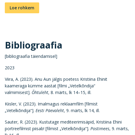
Loe rohkem
Bibliograafia
[bibliograafia täiendamisel]
2023
Viira, A. (2023). Anu Aun jälgis poetess Kristiina Ehinit
kaameraga kümme aastat [filmi „Vetelkõndija“
valmimisest].
Õhtuleht
, 8. märts, lk 14–15, ill.
Kiisler, V. (2023). Imalmagus reklaamfilm [filmist
„Vetelkõndija“].
Eesti Päevaleht
, 9. märts, lk 14, ill.
Sauter, R. (2023). Kustutage mediteerimisäpid, Kristiina Ehini
portreefilmist piisab! [filmist „Vetelkõndija“].
Postimees
, 9. märts,