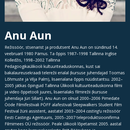
Anu Aun
Režissöör, stsenarist ja produtsent Anu Aun on sündinud 14.
veebruaril 1980 Pärnus. Ta õppis 1987–1998 Tallinna Inglise
Kolledžis, 1998–2002 Tallinna
Pedagoogikaülikooli kultuuriteaduskonnas, kust sai
bakalaureusekraadi telerežii erialal (kursuse juhendajad Toomas
Lõhmuste ja Vilja Palm), lisaerialana õppis nüüdistantsu. 2002–
2005 jätkas õpinguid Tallinna Ülikooli kultuuriteaduskonna filmi
ja video õppetooli juures, lisaerialaks filmirežii (kursuse
juhendaja Jüri Sillart). Anu Aun on olnud 2000–2006 Pimedate
Ööde Filmifestivali PÖFF alafestivali Sleepwalkers Student Film
Festival žürii assistent, aastatel 2003–2004
casting
’u režissöör
Eesti Castingu Agentuuris, 2005–2007 teleproduktsioonifirma
Filmimees OÜ režissöör. Peale ülikooli lõpetamist 2005. aastal