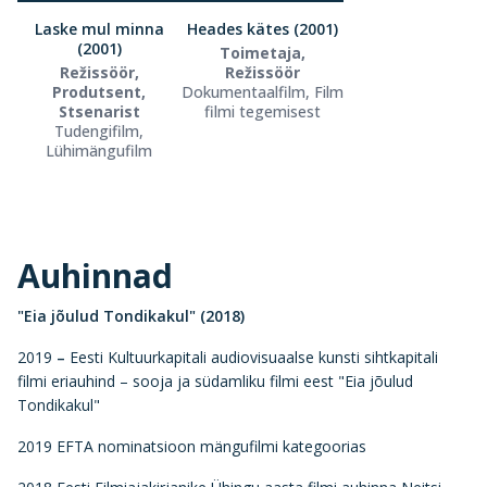
Laske mul minna
Heades kätes (2001)
(2001)
Toimetaja,
Režissöör,
Režissöör
Produtsent,
Dokumentaalfilm, Film
Stsenarist
filmi tegemisest
Tudengifilm,
Lühimängufilm
Auhinnad
"Eia jõulud Tondikakul" (2018)
2019
–
Eesti Kultuurkapitali audiovisuaalse kunsti sihtkapitali
filmi eriauhind – sooja ja südamliku filmi eest "Eia jõulud
Tondikakul"
2019 EFTA nominatsioon mängufilmi kategoorias