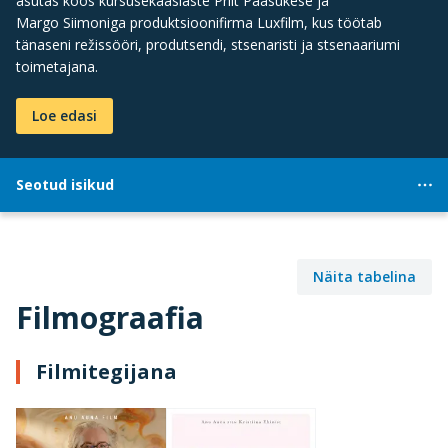
asutas koos kursusekaaslaste Priit Pääsukese ja
Margo Siimoniga produktsioonifirma Luxfilm, kus töötab
tänaseni režissööri, produtsendi, stsenaristi ja stsenaariumi
toimetajana.
Loe edasi
Seotud isikud
Näita tabelina
Filmograafia
Filmitegijana