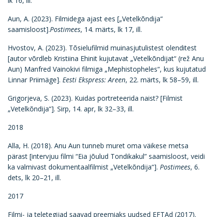
lk 16, ill.
Aun, A. (2023). Filmidega ajast ees [„Vetelkõndija“
saamisloost].
Postimees
, 14. märts, lk 17, ill.
Hvostov, A. (2023). Tõsielufilmid muinasjutulistest olenditest
[autor võrdleb Kristiina Ehinit kujutavat „Vetelkõndijat“ (rež Anu
Aun) Manfred Vainokivi filmiga „Mephistopheles“, kus kujutatud
Linnar Priimäge].
Eesti Ekspress: Areen
, 22. märts, lk 58–59, ill.
Grigorjeva, S. (2023). Kuidas portreteerida naist? [Filmist
„Vetelkõndija“]. Sirp, 14. apr, lk 32–33, ill.
2018
Alla, H. (2018). Anu Aun tunneb muret oma väikese metsa
pärast [intervjuu filmi “Eia jõulud Tondikakul” saamisloost, veidi
ka valmivast dokumentaalfilmist „Vetelkõndija“].
Postimees
, 6.
dets, lk 20–21, ill.
2017
Filmi- ja teletegijad saavad preemiaks uudsed EFTAd (2017).