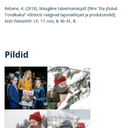
Rebane, K. (2018). Maagiline talvemuinasjutt [filmi “Eia jõulud
Tondikakul” võtetest räägivad lapsnäitlejad ja produtsendid].
Eesti Päevaleht: LP
, 17. nov, lk 40-41, ill.
Pildid