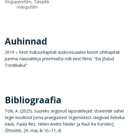
Koguperefilm, Täispikk
mängufilm
Auhinnad
2019
–
Eesti Kultuurkapitali audiovisuaalse kunsti sihtkapitali
parima naisnäitleja preemiaEia rolli eest filmis "Eia jõulud
Tondikakul"
Bibliograafia
Tolli, A. (2025). Suureks sirgunud lapsnäitlejad: stseenide vahel
tegin koolitöid [oma praegustest tegemistest räägivad Rebeka
Kask, Paula Rits, Heleri-Anete Neider ja Raul Ra Korolev].
Õhtuleht
, 29. mai, lk 10–11, ill.