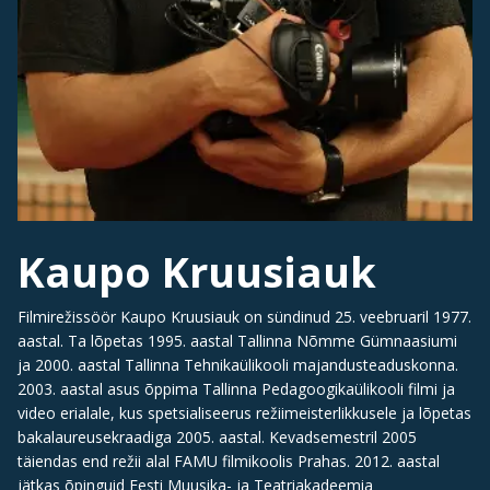
Kaupo Kruusiauk
Filmirežissöör Kaupo Kruusiauk on sündinud 25. veebruaril 1977.
aastal. Ta lõpetas 1995. aastal Tallinna Nõmme Gümnaasiumi
ja 2000. aastal Tallinna Tehnikaülikooli majandusteaduskonna.
2003. aastal asus õppima Tallinna Pedagoogikaülikooli filmi ja
video erialale, kus spetsialiseerus režiimeisterlikkusele ja lõpetas
bakalaureusekraadiga 2005. aastal. Kevadsemestril 2005
täiendas end režii alal FAMU filmikoolis Prahas. 2012. aastal
jätkas õpinguid Eesti Muusika- ja Teatriakadeemia