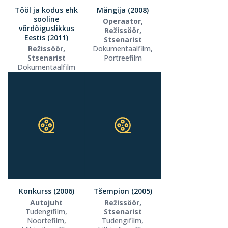
Tööl ja kodus ehk
Mängija (2008)
sooline
Operaator,
võrdõiguslikkus
Režissöör,
Eestis (2011)
Stsenarist
Režissöör,
Dokumentaalfilm,
Stsenarist
Portreefilm
Dokumentaalfilm
Konkurss (2006)
Tšempion (2005)
Autojuht
Režissöör,
Tudengifilm,
Stsenarist
Noortefilm,
Tudengifilm,