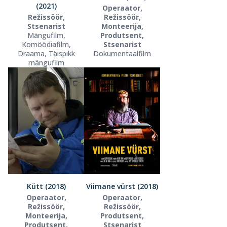
(2021)
Operaator,
Režissöör,
Režissöör,
Stsenarist
Monteerija,
Mängufilm,
Produtsent,
Komöödiafilm,
Stsenarist
Draama, Täispikk
Dokumentaalfilm
mängufilm
Kütt (2018)
Viimane vürst (2018)
Operaator,
Operaator,
Režissöör,
Režissöör,
Monteerija,
Produtsent,
Produtsent,
Stsenarist