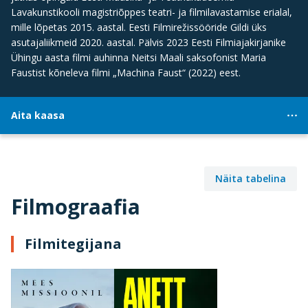
Lavakunstikooli magistriõppes teatri- ja filmilavastamise erialal,
mille lõpetas 2015. aastal. Eesti Filmirežissööride Gildi üks
asutajaliikmeid 2020. aastal. Pälvis 2023 Eesti Filmiajakirjanike
Ühingu aasta filmi auhinna Neitsi Maali saksofonist Maria
Faustist kõneleva filmi „Machina Faust“ (2022) eest.
Aita kaasa
Näita tabelina
Filmograafia
Filmitegijana