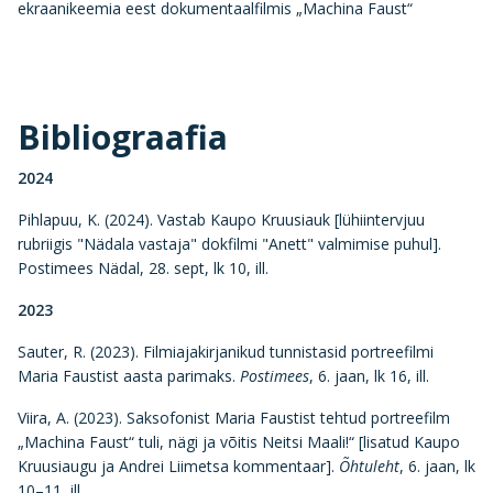
ekraanikeemia eest dokumentaalfilmis „Machina Faust“
Bibliograafia
2024
Pihlapuu, K. (2024). Vastab Kaupo Kruusiauk [lühiintervjuu
rubriigis "Nädala vastaja" dokfilmi "Anett" valmimise puhul].
Postimees Nädal, 28. sept, lk 10, ill.
2023
Sauter, R. (2023). Filmiajakirjanikud tunnistasid portreefilmi
Maria Faustist aasta parimaks.
Postimees
, 6. jaan, lk 16, ill.
Viira, A. (2023). Saksofonist Maria Faustist tehtud portreefilm
„Machina Faust“ tuli, nägi ja võitis Neitsi Maali!“ [lisatud Kaupo
Kruusiaugu ja Andrei Liimetsa kommentaar].
Õhtuleht
, 6. jaan, lk
10–11, ill.