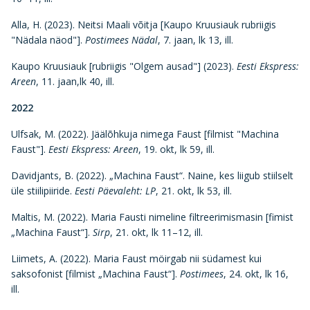
Alla, H. (2023). Neitsi Maali võitja [Kaupo Kruusiauk rubriigis
"Nädala näod"].
Postimees Nädal
, 7. jaan, lk 13, ill.
Kaupo Kruusiauk [rubriigis "Olgem ausad"] (2023).
Eesti Ekspress:
Areen
, 11. jaan,lk 40, ill.
2022
Ulfsak, M. (2022). Jäälõhkuja nimega Faust [filmist "Machina
Faust"].
Eesti Ekspress: Areen
, 19. okt, lk 59, ill.
Davidjants, B. (2022). „Machina Faust“. Naine, kes liigub stiilselt
üle stiilipiiride.
Eesti Päevaleht: LP
, 21. okt, lk 53, ill.
Maltis, M. (2022). Maria Fausti nimeline filtreerimismasin [fimist
„Machina Faust“].
Sirp
, 21. okt, lk 11–12, ill.
Liimets, A. (2022). Maria Faust möirgab nii südamest kui
saksofonist [filmist „Machina Faust“].
Postimees
, 24. okt, lk 16,
ill.