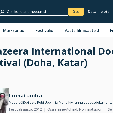
Otsi
Detailne otsi
Märksõnad
Festivalid
Vaata filmisaateid
F
azeera International D
tival (Doha, Katar)
Linnatundra
Meediaüliõpilaste Robi Uppini ja Maria Kiviranna vaatlusdokumentaa
Festivali aasta: 2012
Osalemine/Auhind: Nominatsioon
Se