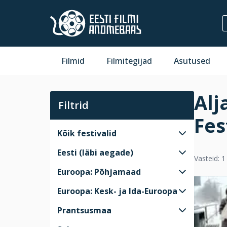
Filmid
Filmitegijad
Asutused
Alj
Filtrid
Fes
Kõik festivalid
Eesti (läbi aegade)
Vasteid: 1
Euroopa: Põhjamaad
Euroopa: Kesk- ja Ida-Euroopa
Prantsusmaa