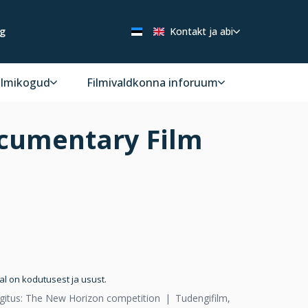
ng
Kontakt ja abi
ilmikogud
Filmivaldkonna inforuum
ocumentary Film
l on kodutusest ja usust.
lgitus: The New Horizon competition
Tudengifilm,