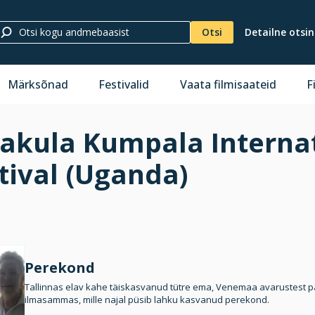
Otsi
Detailne otsi
Märksõnad
Festivalid
Vaata filmisaateid
F
kula Kumpala Internat
tival (Uganda)
Perekond
Tallinnas elav kahe täiskasvanud tütre ema, Venemaa avarustest p
ilmasammas, mille najal püsib lahku kasvanud perekond.