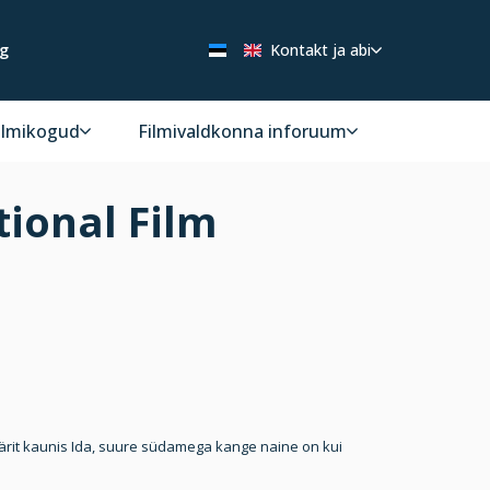
ng
Kontakt ja abi
ilmikogud
Filmivaldkonna inforuum
ional Film
ärit kaunis Ida, suure südamega kange naine on kui