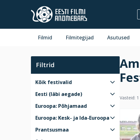
Filmid
Filmitegijad
Asutused
Ama
Filtrid
Fes
Kõik festivalid
Eesti (läbi aegade)
Vasteid: 1
Euroopa: Põhjamaad
Euroopa: Kesk- ja Ida-Euroopa
Prantsusmaa