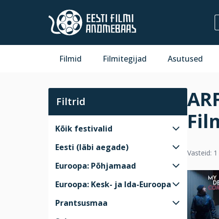
Filmid
Filmitegijad
Asutused
ARF
Filtrid
Fil
Kõik festivalid
Eesti (läbi aegade)
Vasteid: 1
Euroopa: Põhjamaad
Euroopa: Kesk- ja Ida-Euroopa
Prantsusmaa