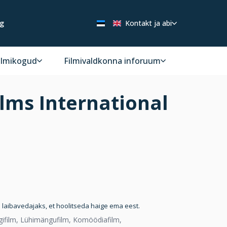
ng
Kontakt ja abi
ilmikogud
Filmivaldkonna inforuum
lms International
laibavedajaks, et hoolitseda haige ema eest.
ifilm, Lühimängufilm, Komöödiafilm,