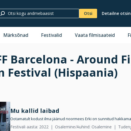
Otsi
Detailne otsi
Märksõnad
Festivalid
Vaata filmisaateid
F
F Barcelona - Around Fi
m Festival (Hispaania)
Mu kallid laibad
Ootamatult kodust ilma jäänud noormees Erki on sunnitud hakkama 
Festivali aasta: 2022
Osalemine/Auhind: Osalemine
Tudeng