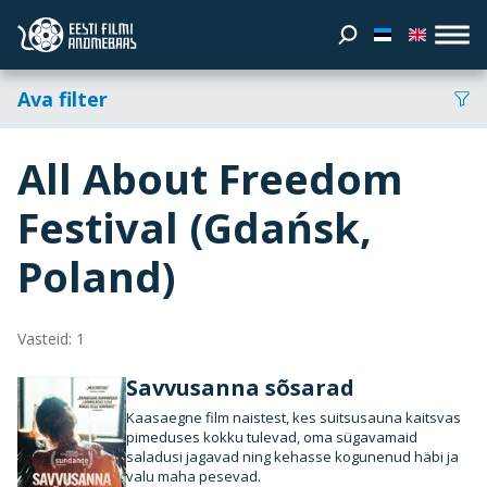
Ava filter
All About Freedom
Festival (Gdańsk,
Poland)
Vasteid: 1
Savvusanna sõsarad
Kaasaegne film naistest, kes suitsusauna kaitsvas
pimeduses kokku tulevad, oma sügavamaid
saladusi jagavad ning kehasse kogunenud häbi ja
valu maha pesevad.