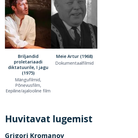
Briljandid
Meie Artur (1968)
proletariaadi
Dokumentaalfilmid
diktatuurile, I jagu
(1975)
Mängufilmid,
Põnevusfilm,
Eepiline/ajalooline film
Huvitavat lugemist
Grigori Kromanov