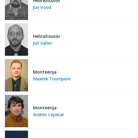
Helirežissöör
Jüri Vood
Helirežissöör
Jüri Vaher
Monteerija
Maarek Toompere
Monteerija
Andres Lepasar