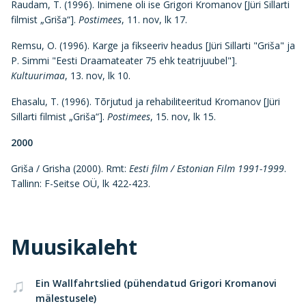
Raudam, T. (1996). Inimene oli ise Grigori Kromanov [Jüri Sillarti
filmist „Griša“].
Postimees
, 11. nov, lk 17.
Remsu, O. (1996). Karge ja fikseeriv headus [Jüri Sillarti "Griša" ja
P. Simmi "Eesti Draamateater 75 ehk teatrijuubel"].
Kultuurimaa
, 13. nov, lk 10.
Ehasalu, T. (1996). Tõrjutud ja rehabiliteeritud Kromanov [Jüri
Sillarti filmist „Griša“].
Postimees
, 15. nov, lk 15.
2000
Griša / Grisha (2000). Rmt:
Eesti film / Estonian Film 1991-1999
.
Tallinn: F-Seitse OÜ, lk 422-423.
Muusikaleht
Ein Wallfahrtslied (pühendatud Grigori Kromanovi
mälestusele)