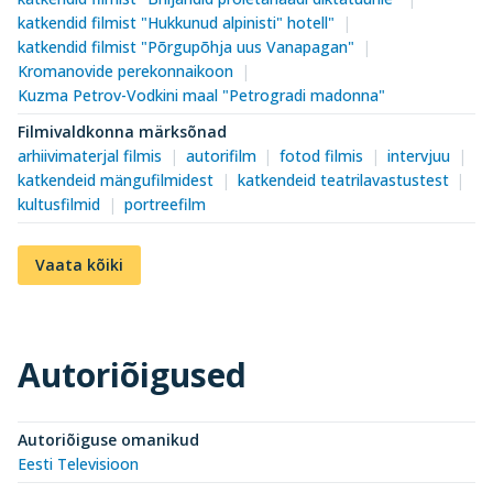
katkendid filmist "Hukkunud alpinisti" hotell"
katkendid filmist "Põrgupõhja uus Vanapagan"
Kromanovide perekonnaikoon
Kuzma Petrov-Vodkini maal "Petrogradi madonna"
Filmivaldkonna märksõnad
arhiivimaterjal filmis
autorifilm
fotod filmis
intervjuu
katkendeid mängufilmidest
katkendeid teatrilavastustest
kultusfilmid
portreefilm
Vaata kõiki
Autoriõigused
Autoriõiguse omanikud
Eesti Televisioon