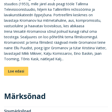
stuudios (1953), mille järel asub peagi tööle Tallinna
Televisioonistuudio, hiljem ka Tallinnfilmi režissöörina ja
lavakunstikateedri õppejõuna. Portreefilmi keskmes on
lavastaja Kromanov kui mitmetahuline, aus, kompromissitu,
vastuoluline ja haavatav loovisiksus, kes abikaasa
Irena Veisaité-Kromanova sõnul polnud kunagi rahul oma
teostega. Sealjuures on loo põhirõhk tema filmiloomingul.
Kromanovist ja tema filmidest räägivad meile Gromanovi teine
naine Ellu Puudist, poeg Igor Gromanov ja tütar Kristiina Vatter,
lavastajad Mikk Mikiver, Kalju Komissarov, Eino Baskin, Jaan
Tooming, Tõnis Kask, näitlejad Kalj...
Loe edasi
Märksõnad
Sisumärksõnad