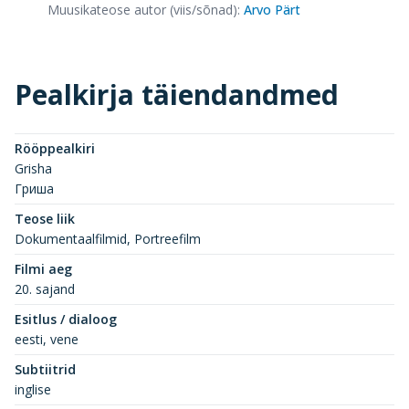
Muusikateose autor (viis/sõnad)
:
Arvo Pärt
Pealkirja täiendandmed
Rööppealkiri
Grisha
Гриша
Teose liik
Dokumentaalfilmid, Portreefilm
Filmi aeg
20. sajand
Esitlus / dialoog
eesti, vene
Subtiitrid
inglise