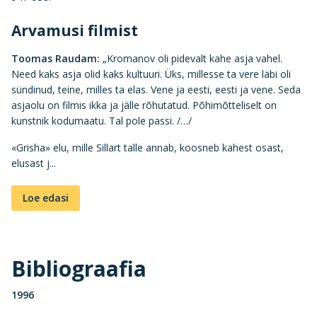
Arvamusi filmist
Toomas Raudam:
„Kromanov oli pidevalt kahe asja vahel.
Need kaks asja olid kaks kultuuri. Üks, millesse ta vere läbi oli
sündinud, teine, milles ta elas. Vene ja eesti, eesti ja vene. Seda
asjaolu on filmis ikka ja jälle rõhutatud. Põhimõtteliselt on
kunstnik kodumaatu. Tal pole passi. /…/
«Grisha» elu, mille Sillart talle annab, koosneb kahest osast,
elusast j...
Loe edasi
Bibliograafia
1996