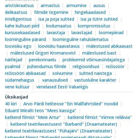
aristokraatsus
armastus
armumine
ausus
delikaatsus
filmide tegemine
hingekaaslased
intelligentsus
isa ja poja suhted
isa ja tütre suhted
kahe kultuuri piiril
kodumaatus
kompromissitus
kursusekaaslased
lavastaja
lavastajad
loomepiinad
loominguline pärand
loominguline rahulolematus
loovisiku ego
loovisiku haavatavus
mälestused abikaasast
mälestused Grigori Kromanovist
mälestused isast
näitlejad
perekonnaelu
probleemid võimuesindajatega
psalmid
pühendumus filmile
religioonihuvi
režissöör
režissööri abikaasad
solvumine
suhted naistega
südamehaigus
vanausulised
vastuoluline karakter
vene kultuur
venelased Eesti Vabariigis
Üksikasjad
40 kiri
Arvo Pärdi heliteose "Ein Wallfahrtslied" noodid
Eduard Wiiralti teos "Mees kassiga"
katkend filmist "Meie Artur"
katkend filmist "Viimne reliikvia"
katkend teatrilavastusest "Barbarid" (Draamateater)
katkend teatrilavastusest "Pühajärv" (Draamateater)
katkendid filmist "Briljandid proletariaadi diktatuurile"