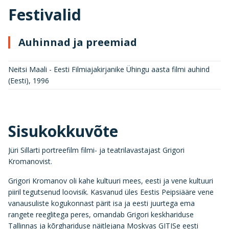
Festivalid
Auhinnad ja preemiad
Neitsi Maali - Eesti Filmiajakirjanike Ühingu aasta filmi auhind
(Eesti)
,
1996
Sisukokkuvõte
Jüri Sillarti portreefilm filmi- ja teatrilavastajast Grigori
Kromanovist.
Grigori Kromanov oli kahe kultuuri mees, eesti ja vene kultuuri
piiril tegutsenud loovisik. Kasvanud üles Eestis Peipsiääre vene
vanausuliste kogukonnast pärit isa ja eesti juurtega ema
rangete reeglitega peres, omandab Grigori keskhariduse
Tallinnas ja kõrghariduse näitlejana Moskvas GITISe eesti