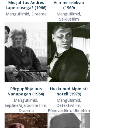
Mis juhtus Andres
Viimne reliikvia
Lapeteusega? (1966)
(1969)
Mängufilmid, Draama
Mängufilmid,
Seiklusfilm
Põrgupõhja uus
Hukkunud Alpinisti
Vanapagan (1964)
hotell (1979)
Mängufilmid,
Mängufilmid,
Eepiline/ajalooline film,
Detektiivfilm,
Draama
Põnevusfilm, Ulmefilm