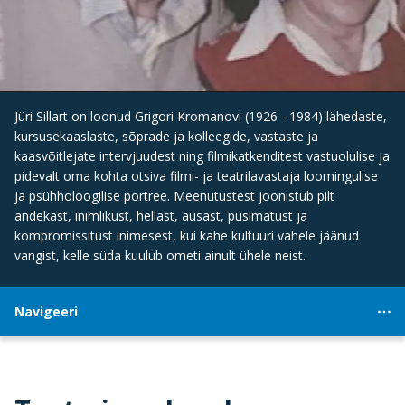
Jüri Sillart on loonud Grigori Kromanovi (1926 - 1984) lähedaste,
kursusekaaslaste, sõprade ja kolleegide, vastaste ja
kaasvõitlejate intervjuudest ning filmikatkenditest vastuolulise ja
pidevalt oma kohta otsiva filmi- ja teatrilavastaja loomingulise
ja psühholoogilise portree. Meenutustest joonistub pilt
andekast, inimlikust, hellast, ausast, püsimatust ja
kompromissitust inimesest, kui kahe kultuuri vahele jäänud
vangist, kelle süda kuulub ometi ainult ühele neist.
Navigeeri