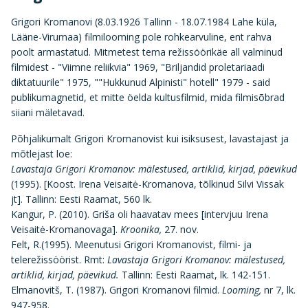
Grigori Kromanovi (8.03.1926 Tallinn - 18.07.1984 Lahe küla,
Lääne-Virumaa) filmilooming pole rohkearvuline, ent rahva
poolt armastatud. Mitmetest tema režissöörikäe all valminud
filmidest - "Viimne reliikvia" 1969, "Briljandid proletariaadi
diktatuurile" 1975, ""Hukkunud Alpinisti" hotell" 1979 - said
publikumagnetid, et mitte öelda kultusfilmid, mida filmisõbrad
siiani mäletavad.
Põhjalikumalt Grigori Kromanovist kui isiksusest, lavastajast ja
mõtlejast loe:
Lavastaja Grigori Kromanov: mälestused, artiklid, kirjad, päevikud
(1995). [Koost. Irena Veisaitė-Kromanova, tõlkinud Silvi Vissak
jt]. Tallinn: Eesti Raamat, 560 lk.
Kangur, P. (2010). Griša oli haavatav mees [intervjuu Irena
Veisaitė-Kromanovaga].
Kroonika,
27. nov.
Felt, R.(1995). Meenutusi Grigori Kromanovist, filmi- ja
telerežissöörist. Rmt:
Lavastaja
Grigori Kromanov: mälestused,
artiklid, kirjad, päevikud.
Tallinn: Eesti Raamat, lk. 142-151.
Elmanovitš, T. (1987). Grigori Kromanovi filmid.
Looming,
nr 7, lk.
947-958.