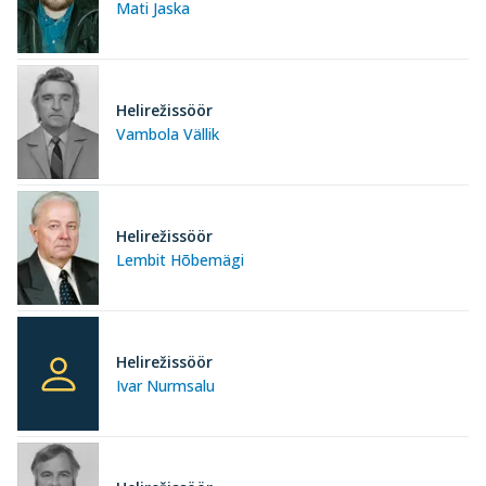
Mati Jaska
Helirežissöör
Vambola Vällik
Helirežissöör
Lembit Hõbemägi
Helirežissöör
Ivar Nurmsalu