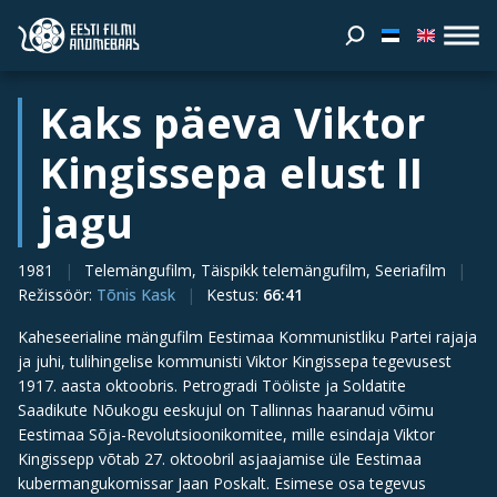
Kaks päeva Viktor
Kingissepa elust II
jagu
1981
Telemängufilm, Täispikk telemängufilm, Seeriafilm
Režissöör
:
Tõnis Kask
Kestus
:
66:41
Kaheseerialine mängufilm Eestimaa Kommunistliku Partei rajaja
ja juhi, tulihingelise kommunisti Viktor Kingissepa tegevusest
1917. aasta oktoobris. Petrogradi Tööliste ja Soldatite
Saadikute Nõukogu eeskujul on Tallinnas haaranud võimu
Eestimaa Sõja-Revolutsioonikomitee, mille esindaja Viktor
Kingissepp võtab 27. oktoobril asjaajamise üle Eestimaa
kubermangukomissar Jaan Poskalt. Esimese osa tegevus