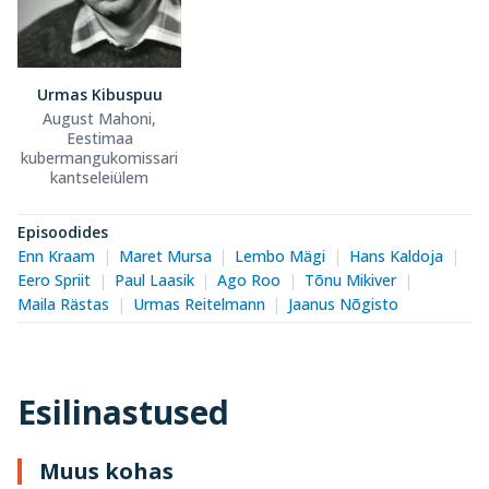
Urmas Kibuspuu
August Mahoni,
Eestimaa
kubermangukomissari
kantseleiülem
Episoodides
Enn Kraam
Maret Mursa
Lembo Mägi
Hans Kaldoja
Eero Spriit
Paul Laasik
Ago Roo
Tõnu Mikiver
Maila Rästas
Urmas Reitelmann
Jaanus Nõgisto
Esilinastused
Muus kohas