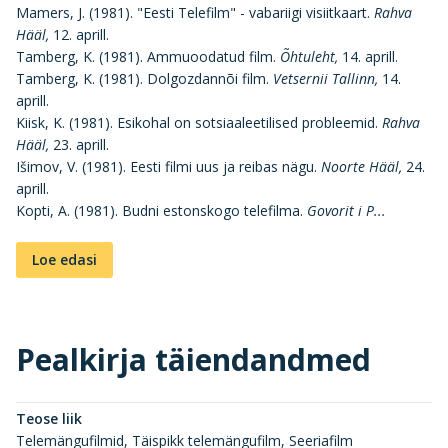
Mamers, J. (1981). "Eesti Telefilm" - vabariigi visiitkaart.
Rahva
Hääl,
12. aprill.
Tamberg, K. (1981). Ammuoodatud film.
Õhtuleht,
14. aprill.
Tamberg, K. (1981). Dolgozdannõi film.
Vetsernii Tallinn,
14.
aprill.
Kiisk, K. (1981). Esikohal on sotsiaaleetilised probleemid.
Rahva
Hääl,
23. aprill.
Išimov, V. (1981). Eesti filmi uus ja reibas nägu.
Noorte Hääl,
24.
aprill.
Kopti, A. (1981). Budni estonskogo telefilma.
Govorit i P...
Loe edasi
Pealkirja täiendandmed
Teose liik
Telemängufilmid, Täispikk telemängufilm, Seeriafilm