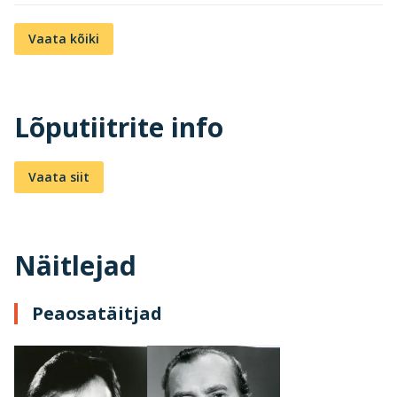
Vaata kõiki
Lõputiitrite info
Vaata siit
Näitlejad
Peaosatäitjad