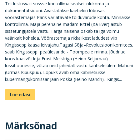
Toitlustusvalitsussse kontollima sealset olukorda ja
dokumentatsiooni. Avastatakse kaebekiri lõbusas
võõrastemajas Paris varjatavate toiduvarude kohta. Minnakse
kontrollima. Maja perenaine madam Rittel (Ita Ever) astub
sissetungijatele vastu. Targa naisena oskab ta iga võimu
väärikalt kohelda. Võõrastemaja rikkalikest ladudest viib
Kingissepp kaasa leivajahu.Tagasi Sõja–Revolutsioonikomitees,
saab Kingissepp peaülesande - Toompeale minna. Jõudnud
koos kaasvõitleja Erast Meistriga (Heino Seljamaa)
lossihoonesse, võtab neid jahedalt vastu kantseleiülem Mahoni
(Urmas Kibuspuu). Lõpuks avab oma kabinetiukse
kubermangukomissar Jaan Poska (Heino Mandri). Kingis...
Loe edasi
Märksõnad