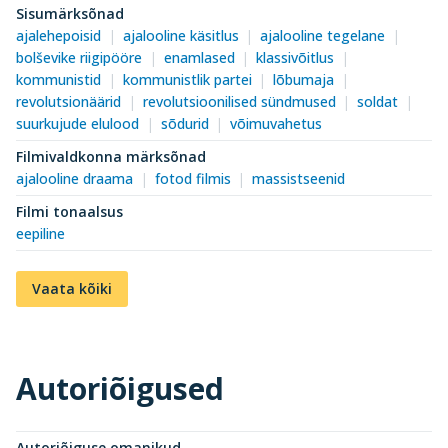
Sisumärksõnad
ajalehepoisid
ajalooline käsitlus
ajalooline tegelane
bolševike riigipööre
enamlased
klassivõitlus
kommunistid
kommunistlik partei
lõbumaja
revolutsionäärid
revolutsioonilised sündmused
soldat
suurkujude elulood
sõdurid
võimuvahetus
Filmivaldkonna märksõnad
ajalooline draama
fotod filmis
massistseenid
Filmi tonaalsus
eepiline
Vaata kõiki
Autoriõigused
Autoriõiguse omanikud