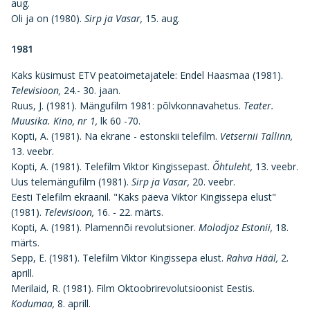
aug.
Oli ja on (1980).
Sirp ja Vasar,
15. aug.
1981
Kaks küsimust ETV peatoimetajatele: Endel Haasmaa (1981).
Televisioon,
24.- 30. jaan.
Ruus, J. (1981). Mängufilm 1981: põlvkonnavahetus.
Teater.
Muusika. Kino,
nr 1,
lk 60 -70.
Kopti, A. (1981). Na ekrane - estonskii telefilm.
Vetsernii Tallinn,
13. veebr.
Kopti, A. (1981). Telefilm Viktor Kingissepast.
Õhtuleht,
13. veebr.
Uus telemängufilm (1981).
Sirp ja Vasar,
20. veebr.
Eesti Telefilm ekraanil. "Kaks päeva Viktor Kingissepa elust"
(1981).
Televisioon,
16. - 22. märts.
Kopti, A. (1981). Plamennõi revolutsioner.
Molodjoz Estonii,
18.
märts.
Sepp, E. (1981). Telefilm Viktor Kingissepa elust.
Rahva Hääl,
2.
aprill.
Merilaid, R. (1981). Film Oktoobrirevolutsioonist Eestis.
Kodumaa,
8. aprill.