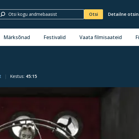
Otsi
Detailne otsi
Märksõnad
Festivalid
Vaata filmisaateid
F
t
Kestus
:
45:15