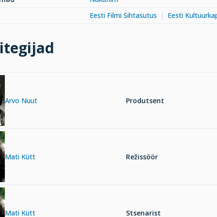
Eesti Filmi Sihtasutus
Eesti Kultuurkap
itegijad
Arvo Nuut
Produtsent
Mati Kütt
Režissöör
Mati Kütt
Stsenarist