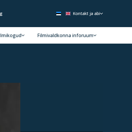
ng
Kontakt ja abi
ilmikogud
Filmivaldkonna inforuum