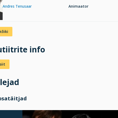
Andres Tenusaar
Animaator
kõiki
tiitrite info
iit
lejad
osatäitjad