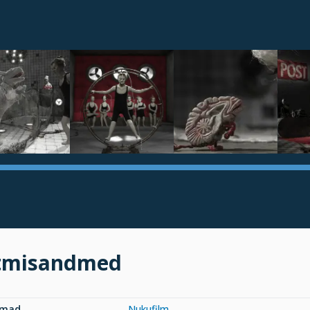
tmisandmed
rmad
Nukufilm