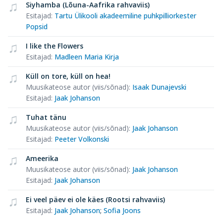
Siyhamba (Lõuna-Aafrika rahvaviis)
Esitajad
:
Tartu Ülikooli akadeemiline puhkpilliorkester
Popsid
I like the Flowers
Esitajad
:
Madleen Maria Kirja
Küll on tore, küll on hea!
Muusikateose autor (viis/sõnad)
:
Isaak Dunajevski
Esitajad
:
Jaak Johanson
Tuhat tänu
Muusikateose autor (viis/sõnad)
:
Jaak Johanson
Esitajad
:
Peeter Volkonski
Ameerika
Muusikateose autor (viis/sõnad)
:
Jaak Johanson
Esitajad
:
Jaak Johanson
Ei veel päev ei ole käes (Rootsi rahvaviis)
Esitajad
:
Jaak Johanson
;
Sofia Joons