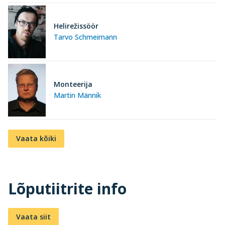
Helirežissöör
Tarvo Schmeimann
Monteerija
Martin Männik
Vaata kõiki
Lõputiitrite info
Vaata siit