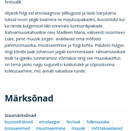
festivalilt.
Viljandi folgi eel etnolaagrisse pillilugusid ja laule harjutama
tulnud noori jälgib kaamera nii majutuspaikades, bussisõidul kui
ka nende kulgemisel läbi erinevate kontserdipaikade.
Rahvamuusikahuviline neiu Madleen Maria, väliseesti noormees
Luke, pime muusik Jürgen avaldavad oma mõtteid
pärimusmuusika, musitseerimise ja folgi kohta. Piduliste hulgas
ringi kõndiv Jaak Johanson jagab kommentaare: rahvamuusikast
leiab ta igaviku tunnetamise võimalusi ning see muusikaüritus
on tema jaoks nagu suguseltsi kokkutulek ja sõpruskonna
kokkusaamine, mis annab vabaduse tunde.
Märksõnad
Sisumärksõnad
bussiseltskond
etnolaager
festival
folkmuusika
lossivaremed
musitseerimine
muusik
mõttekaaslased