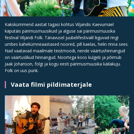
Kakskümmend aastat tagasi kohtus Viljandis Kaevumäel
käputäis pärimusmuusikuid ja alguse sai pärimusmuusika
festival Viljandi Folk. Tänavusel juubelifestivalil liiguvad ringi
umbes kahekümneaastased noored, pill kaelas, helin rinna sees.
Nad vaatavad maailmale teistmoodi, nende väärtushinnangud
on väärtuslikud hinnangud. Noortega koos kulgeb ja põimub
Jaak Johanson, folgi ja kogu eesti pärimusmuusika käilakuju.
Folk on uus punk.
Vaata filmi pildimaterjale