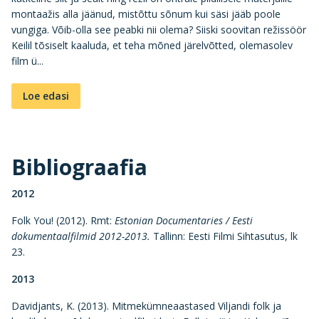
montaažis alla jäänud, mistõttu sõnum kui säsi jääb poole
vungiga. Võib-olla see peabki nii olema? Siiski soovitan režissöör
Keilil tõsiselt kaaluda, et teha mõned järelvõtted, olemasolev
film ü...
Loe edasi
Bibliograafia
2012
Folk You! (2012). Rmt:
Estonian Documentaries / Eesti
dokumentaalfilmid 2012-2013.
Tallinn: Eesti Filmi Sihtasutus, lk
23.
2013
Davidjants, K. (2013). Mitmekümneaastased Viljandi folk ja