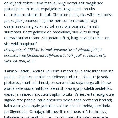
on Viljandi folkmuusika festival, kuigi vormiliselt räägib see
justkui päris mitmest eripalgelisest tegelasest: on üks
muusikaarmastajast tüdruk, üks pime poiss, üks väliseesti poiss
ja üks Jaak Johanson. Igaühel neist on oma tõuge folgil
osalemiseks ning kõik nad tahavad olla osalised milleski
suuremas. Peategelased on meeldivad, suvi kutsuv ning
operaatoritöö terane. Sümpaatne film, kuigi süvitsiminekut on
vist veidi nappinud.“
Davidjants, K. (2013). Mitmekümneaastased Viljandi folk ja
koolikabaree [dokumentaalfilmidest „Folk juu!“ ja „Kabaree“].
Sirp, 24. mai, lk 23.
Tarmo Teder:
„Andres Keili filmis materjali ja selle intensiivsust
jätkub. Objekt on pealkirjas defineeritud kui „Folk juu!“ ja seda
protsessi, suurt sündmust, on serveeritud saja nurga alt. Katse
avada selle suure nähtuse olemust jääb aga pooleldi peidetuks,
väited ja vaated mõõdukalt aplombituks. Vahest ei tahetagi otse
sigade ette pärleid (mille ehtsuses polda sada protsenti kindlad)
kallata ning vaatajale jäetakse voli ise edasi mõelda, järeldada
ja tõlgendada. Omajagu killunev film on heas mõttes kratsiv,
katkeline siit ja sealt ning režii on ohtrale pildilisele materjalile