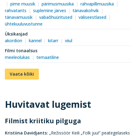
pime muusik
pärimusmuusika
rahvapillimuusika
rahvatants
suplemine järves
tänavakohvik
tänavamuusik
vabaõhuüritused
väliseestlased
ühtekuuluvustunne
Üksikasjad
akordion
kannel
kitarr
viiul
Filmi tonaalsus
meeleolukas
temaatiline
Vaata kõiki
Huvitavat lugemist
Filmist kriitiku pilguga
Kristiina Davidjants:
„Režissöör Keili „Folk juu!” peategelaseks