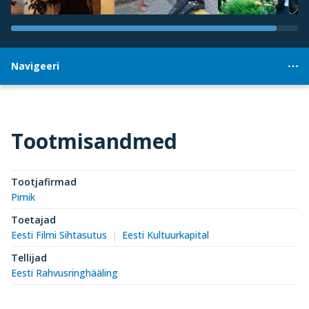
Navigeeri
Tootmisandmed
Tootjafirmad
Pimik
Toetajad
Eesti Filmi Sihtasutus
Eesti Kultuurkapital
Tellijad
Eesti Rahvusringhääling