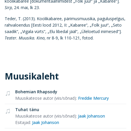
koolikabaree [dokumentaalfilmidest „Folk juu!“ ja „Kabaree“].
Sirp,
24. mai, lk 23.
Teder, T. (2013). Koolikabaree, pärimusmuusika, paguluspelgus,
rahvaloendus [Eesti lood 2012, II: „Kabaree“, „Folk juu!“, „Seto
saadik“, „Vigala vürts“, „Elu libedal jääl“, „Üleloetud inimesed“].
Teater. Muusika. Kino,
nr 8-9, lk 110-121, fotod.
Muusikaleht
Bohemian Rhapsody
Muusikateose autor (viis/sõnad)
:
Freddie Mercury
Tuhat tänu
Muusikateose autor (viis/sõnad)
:
Jaak Johanson
Esitajad
:
Jaak Johanson