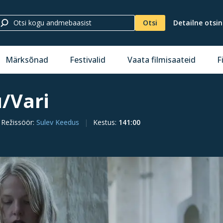
Otsi
Detailne otsi
Märksõnad
Festivalid
Vaata filmisaateid
F
/Vari
Režissöör
:
Sulev Keedus
Kestus
:
141:00