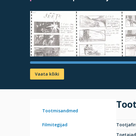
Vaata kõiki
Too
Tootmisandmed
Filmitegijad
Tootjafi
Toetajad