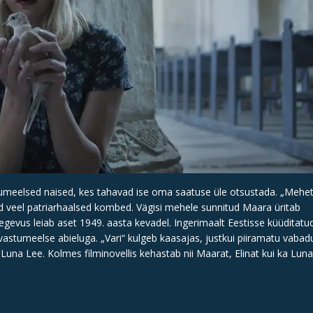
umeelsed naised, kes tahavad ise oma saatuse üle otsustada. „Mehet
ad veel patriarhaalsed kombed. Vägisi mehele sunnitud Maara üritab
gevus leiab aset 1949. aasta kevadel. Ingerimaalt Eestisse küüditatud
astumeelse abieluga. „Vari“ kulgeb kaasajas, justkui piiramatu vabad
 Luna Lee. Kolmes filminovellis kehastab nii Maarat, Elinat kui ka Lun