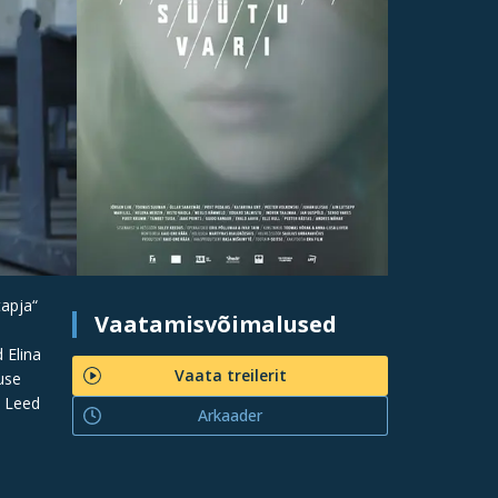
apja“
Vaatamisvõimalused
 Elina
Vaata treilerit
use
a Leed
Arkaader