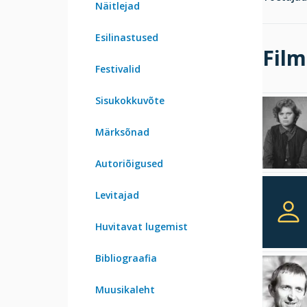
Näitlejad
Esilinastused
Film
Festivalid
Sisukokkuvõte
Märksõnad
Autoriõigused
Levitajad
Huvitavat lugemist
Bibliograafia
Muusikaleht