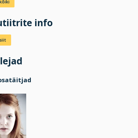
kõiki
tiitrite info
iit
lejad
osatäitjad