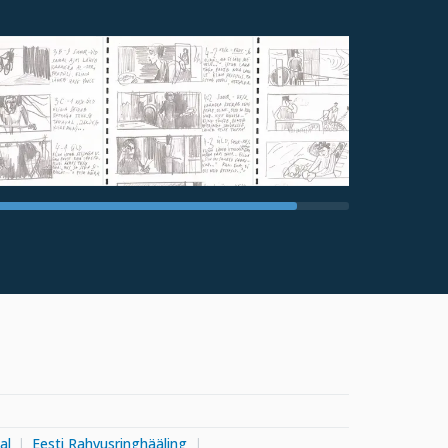
al
Eesti Rahvusringhääling