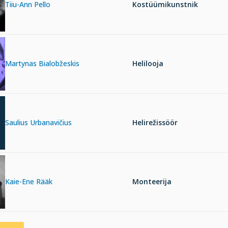
Tiiu-Ann Pello
Kostüümikunstnik
Martynas Bialobžeskis
Helilooja
Saulius Urbanavičius
Helirežissöör
Kaie-Ene Rääk
Monteerija