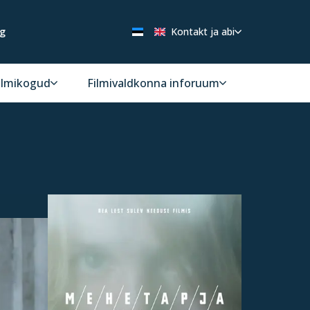
ng
Kontakt ja abi
ilmikogud
Filmivaldkonna inforuum