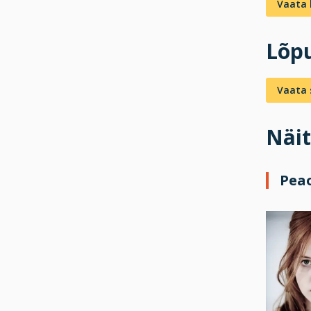
Vaata 
Lõpu
Vaata s
Näit
Pea