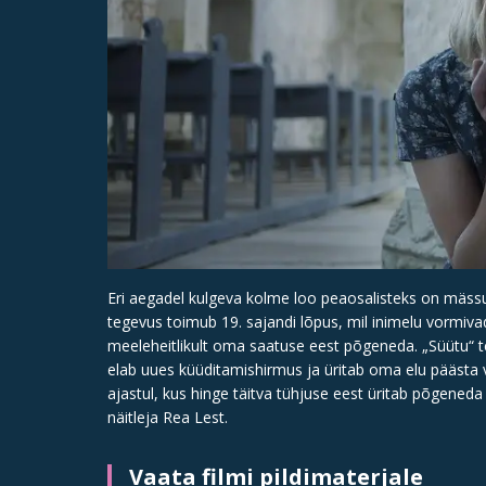
Eri aegadel kulgeva kolme loo peaosalisteks on mäss
tegevus toimub 19. sajandi lõpus, mil inimelu vormiv
meeleheitlikult oma saatuse eest põgeneda. „Süütu“ te
elab uues küüditamishirmus ja üritab oma elu päästa v
ajastul, kus hinge täitva tühjuse eest üritab põgeneda
näitleja Rea Lest.
Vaata filmi pildimaterjale