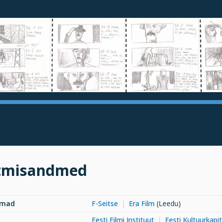
tmisandmed
rmad
F-Seitse
Era Film
(Leedu)
Eesti Filmi Instituut
Eesti Kultuurkapit