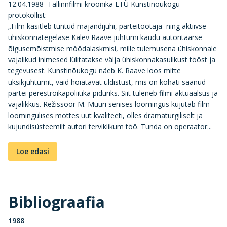
12.04.1988 Tallinnfilmi kroonika LTÜ Kunstinõukogu
protokollist:
„Film käsitleb tuntud majandijuhi, parteitöötaja ning aktiivse
ühiskonnategelase Kalev Raave juhtumi kaudu autoritaarse
õigusemõistmise möödalaskmisi, mille tulemusena ühiskonnale
vajalikud inimesed lülitatakse välja ühiskonnakasulikust tööst ja
tegevusest. Kunstinõukogu näeb K. Raave loos mitte
üksikjuhtumit, vaid hoiatavat üldistust, mis on kohati saanud
partei perestroikapoliitika piduriks. Siit tuleneb filmi aktuaalsus ja
vajalikkus. Režissöör M. Müüri senises loomingus kujutab film
loomingulises mõttes uut kvaliteeti, olles dramaturgiliselt ja
kujundisüsteemilt autori terviklikum töö. Tunda on operaator...
Loe edasi
Bibliograafia
1988