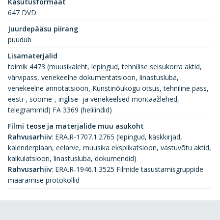
Kasutusformaat
647 DVD
Juurdepääsu piirang
puudub
Lisamaterjalid
toimik 4473 (muusikaleht, lepingud, tehnilise seisukorra aktid,
värvipass, venekeelne dokumentatsioon, linastusluba,
venekeelne annotatsioon, Kunstinõukogu otsus, tehniline pass,
eesti-, soome-, inglise- ja venekeelsed montaažlehed,
telegrammid) FA 3369 (helilindid)
Filmi teose ja materjalide muu asukoht
Rahvusarhiiv
:
ERA.R-1707.1.2765 (lepingud, käskkirjad,
kalenderplaan, eelarve, muusika eksplikatsioon, vastuvõtu aktid,
kalkulatsioon, linastusluba, dokumendid)
Rahvusarhiiv
:
ERA.R-1946.1.3525 Filmide tasustamisgruppide
määramise protokollid