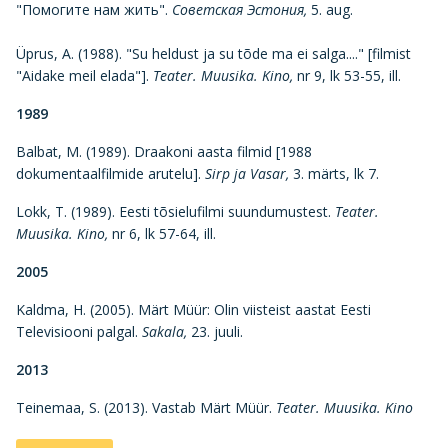
"Помогите нам жить".
Советская Эстония,
5. aug.
Üprus, A. (1988). "Su heldust ja su tõde ma ei salga...." [filmist
"Aidake meil elada"].
Teater. Muusika. Kino,
nr 9, lk 53-55, ill.
1989
Balbat, M. (1989). Draakoni aasta filmid [1988
dokumentaalfilmide arutelu].
Sirp ja Vasar,
3. märts, lk 7.
Lokk, T. (1989). Eesti tõsielufilmi suundumustest.
Teater.
Muusika. Kino,
nr 6, lk 57-64, ill.
2005
Kaldma, H. (2005). Märt Müür: Olin viisteist aastat Eesti
Televisiooni palgal.
Sakala,
23. juuli.
2013
Teinemaa, S. (2013). Vastab Märt Müür.
Teater. Muusika. Kino