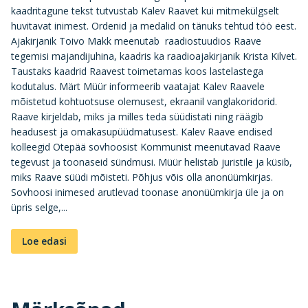
kaadritagune tekst tutvustab Kalev Raavet kui mitmekülgselt
huvitavat inimest. Ordenid ja medalid on tänuks tehtud töö eest.
Ajakirjanik Toivo Makk meenutab raadiostuudios Raave
tegemisi majandijuhina, kaadris ka raadioajakirjanik Krista Kilvet.
Taustaks kaadrid Raavest toimetamas koos lastelastega
kodutalus. Märt Müür informeerib vaatajat Kalev Raavele
mõistetud kohtuotsuse olemusest, ekraanil vanglakoridorid.
Raave kirjeldab, miks ja milles teda süüdistati ning räägib
headusest ja omakasupüüdmatusest. Kalev Raave endised
kolleegid Otepää sovhoosist Kommunist meenutavad Raave
tegevust ja toonaseid sündmusi. Müür helistab juristile ja küsib,
miks Raave süüdi mõisteti. Põhjus võis olla anonüümkirjas.
Sovhoosi inimesed arutlevad toonase anonüümkirja üle ja on
üpris selge,...
Loe edasi