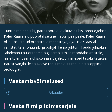
Tuntud majandijuhi, parteitöötaja ja aktiivse ühiskonnategelase
Kalev Raave elu pööratakse ühel hetkel pea peale. Kalev Raave
oli autasustatud ordenite ja medalitega, aga 1986. aastal
vahistati ta anonüümkirja põhjal. Tema juhtumi kaudu juhitakse
tähelepanu autoritaarse õigusemõistmise möödalaskmistele,
mille tulemusena ühiskonnale vajalikud inimesed tasalülitatakse.
Pärast vanglat leidis Raave tee jumala juurde ja asus õppima
teoloogiat.
Vaatamisvõimalused
Arkaader
Vaata filmi pildimaterjale