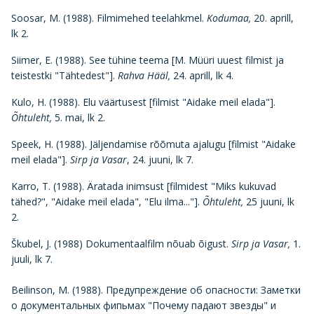
Soosar, M. (1988). Filmimehed teelahkmel.
Kodumaa,
20. aprill,
lk 2.
Siimer, E. (1988). See tühine teema [M. Müüri uuest filmist ja
teistestki "Tähtedest"].
Rahva Hääl,
24. aprill, lk 4.
Kulo, H. (1988). Elu väärtusest [filmist "Aidake meil elada"].
Õhtuleht,
5. mai, lk 2.
Speek, H. (1988). Jäljendamise rõõmuta ajalugu [filmist "Aidake
meil elada"].
Sirp ja Vasar
, 24. juuni, lk 7.
Karro, T. (1988). Äratada inimsust [filmidest "Miks kukuvad
tähed?", "Aidake meil elada", "Elu ilma..."].
Õhtuleht,
25 juuni, lk
2.
Škubel, J. (1988) Dokumentaalfilm nõuab õigust.
Sirp ja Vasar,
1.
juuli, lk 7.
Beilinson, M. (1988). Предупреждение об опасности: Заметки
о документальных фипьмах "Почему падают звезды" и