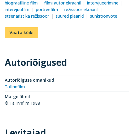
biograafiline film
filmi autor ekraanil
intervjueerimine
intervjuufilm
portreefilm
režissöör ekraanil
stsenarist ka režissöör
suured plaanid
sünkroonvõte
Vaata kõiki
Autoriõigused
Autoriõiguse omanikud
Tallinnfilm
Märge filmil
© Tallinnfilm 1988
Levitajad