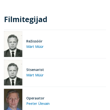
Filmitegijad
Režissöör
Märt Müür
Stsenarist
Märt Müür
Operaator
Peeter Ülevain