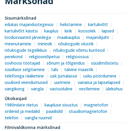
Märksõnad
Sisumärksõnad
edukas majandustegevus
helistamine
kartulivõtt
kartulivõtt käsitsi
kauplus
kirik
koosolek
lapsed
loodusvaated järvedega
maakauplus
majandijuht
meenutamine
minevik
nõukogude olustik
nõukogude tegelikkus
nõukogude võimu kuriteod
perekond
religiooniõpetus
religioossus
sovhoosi töötajad
sõnum ja tõlgendus
süüdimõistetu
süüdlase selgitamine
talv
talvine maastik
telefoniga rääkimine
usk Jumalasse
usku pöördumine
usulised veendumused
uurimine
vanaisa ja lapselapsed
vangikong
vangla
vastuoluline
vestlemine
ülekohus
Üksikasjad
1980ndate riietus
kaupluse sisustus
magnetofon
ordenid ja medalid
paadisild
stuudiomagnetofon
telefon
vangla ruumid
Filmivaldkonna märksõnad