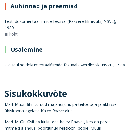
Auhinnad ja preemiad
Eesti dokumentaalfilmide festival (Rakvere filmiklubi, NSVL)
,
1989
III koht
Osalemine
Üleliiduline dokumentaalfilmide festival (Sverdlovsk, NSVL)
,
1988
Sisukokkuvõte
Märt Müüri film tuntud majandijuhi, parteitöötaja ja aktiivse
ühiskonnategelase Kalev Raave elust.
Märt Müür küsitleb kiriku ees Kalev Raavet, kes on pärast
mitmeid alandusi pöördunud religiooni poole. Müüri