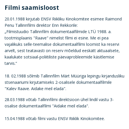
Filmi saamisloost
20.01.1988 kirjutab ENSV Riikliku Kinokomitee esimee Raimond
Penu Tallinnfilmi direktor Enn Rekkorile:
„Filmistuudio Tallinnfilm dokumentaalfilmide LTÜ 1988. a.
tootmisplaanis "Raave" nimelist filmi ei esine. Me ei pea
vajalikuks selle-teemalise dokumentaalfilmi loomist ka reservi
arvelt, sest teatavasti on reserv mõeldud eeskätt aktuaalsete,
kaalukate sotsiaal-poliitiliste päevaprobleemide käsitlemise
tarvis.“
18. 02.1988 sõlmib Tallinnfilm Märt Müüriga lepingu kirjandusliku
stsenaariumi kirjutamiseks 2-osalisele dokumentaalfilmile
"Kalev Raave. Aidake meil elada".
28.03.1988 võtab Tallinnfilmi direktsioon ühel lindil vastu 3-
osalise dokumentaalfilmi "Aidake meil elada".
15.04.1988 võtab filmi vastu ENSV Riiklik Kinokomitee.