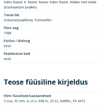
Kalev Raave; K. Raave; Raave; Kalev Raave. Aidake meil elada
(stsenaariumi pealkiri)
Teose liik
Dokumentaalfilmid, Portreefilm
Filmi aeg
1988
Esitlus / dialoog
eesti
Pealeloetav keel
eesti
Teose füüsiline kirjeldus
Filmi füüsilised baasandmed
3 osa, 35 mm, A, m-v, 698 m, 25:32, helifilm, FA 4473