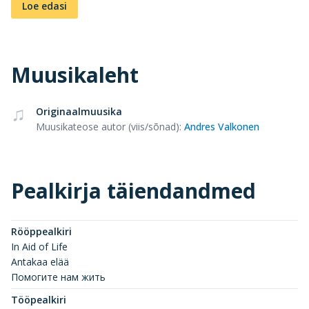
Loe edasi
Muusikaleht
Originaalmuusika
Muusikateose autor (viis/sõnad)
:
Andres Valkonen
Pealkirja täiendandmed
Rööppealkiri
In Aid of Life
Antakaa elää
Помогите нам жить
Tööpealkiri