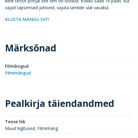
kelle teose põhjal see film on loodud. Kokku saad 16 paari. Kui
vajad täpsemaid juhiseid, vajuta lambile ülal vasakul.
ALUSTA MÄNGU SIIT!
Märksõnad
Filmikogud
Filmimängud
Pealkirja täiendandmed
Teose liik
Muud liigitused, Filmimäng