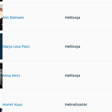
Ann Reimann
Helilooja
Marja-Liisa Plats
Helilooja
Anna Hints
Helilooja
Horret Kuus
Helirežissöör