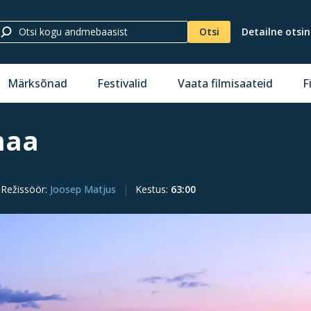
Otsi
Detailne otsi
Märksõnad
Festivalid
Vaata filmisaateid
F
maa
Režissöör
:
Joosep Matjus
Kestus
:
63:00