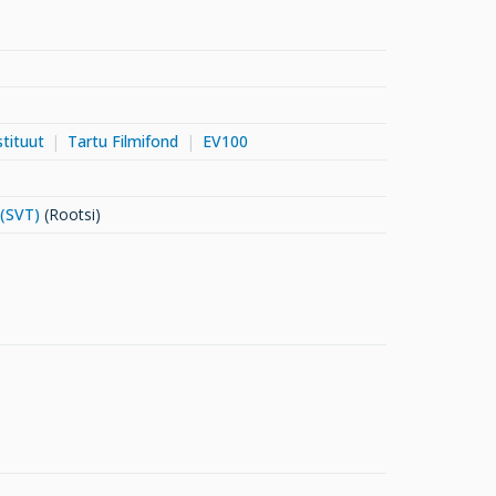
stituut
Tartu Filmifond
EV100
 (SVT)
(Rootsi)