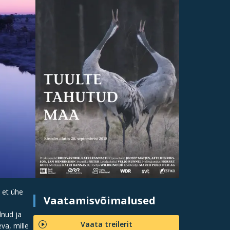
 et ühe
Vaatamisvõimalused
dnud ja
Vaata treilerit
va, mille