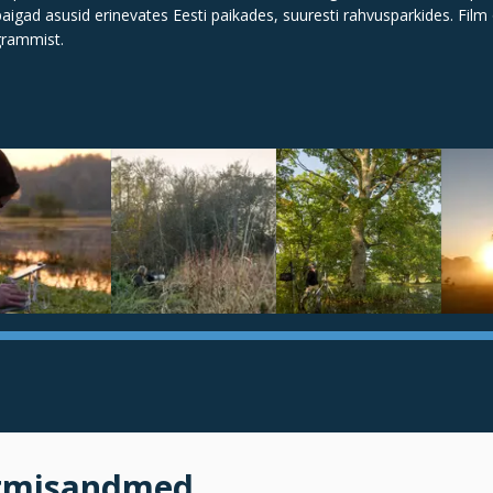
epaigad asusid erinevates Eesti paikades, suuresti rahvusparkides. Film
grammist.
tmisandmed