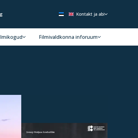
ng
Kontakt ja abi
ilmikogud
Filmivaldkonna inforuum