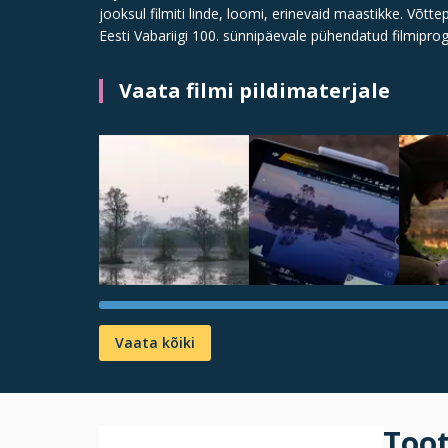
jooksul filmiti linde, loomi, erinevaid maastikke. Võtt
Eesti Vabariigi 100. sünnipäevale pühendatud filmipro
Vaata filmi pildimaterjale
Vaata kõiki
Too