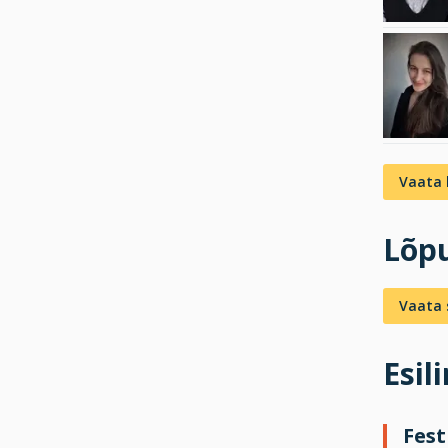
Vaata 
Lõpu
Vaata s
Esil
Fest