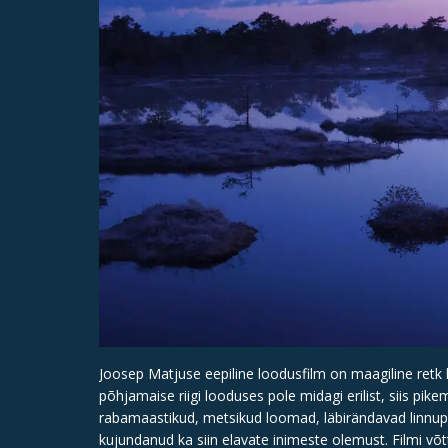
Joosep Matjuse eepiline loodusfilm on maagiline retk 
põhjamaise riigi looduses pole midagi erilist, siis pikem
rabamaastikud, metsikud loomad, läbirändavad linnu
kujundanud ka siin elavate inimeste olemust. Filmi võ