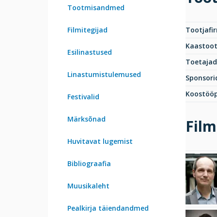
Tootmisandmed
Filmitegijad
Tootjafi
Kaastoot
Esilinastused
Toetajad
Linastumistulemused
Sponsori
Koostööp
Festivalid
Märksõnad
Film
Huvitavat lugemist
Bibliograafia
Muusikaleht
Pealkirja täiendandmed