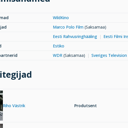
rmad
WildKino
jad
Marco Polo Film
(Saksamaa)
Eesti Rahvusringhääling
Eesti Filmi In
d
Estiko
artnerid
WDR
(Saksamaa)
Sveriges Television
itegijad
Riho Västrik
Produtsent