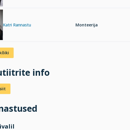
Katri Rannastu
Monteerija
kõiki
tiitrite info
iit
inastused
ivalil