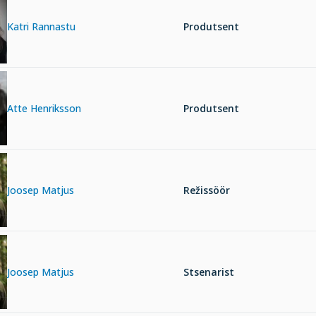
Katri Rannastu
Produtsent
Atte Henriksson
Produtsent
Joosep Matjus
Režissöör
Joosep Matjus
Stsenarist