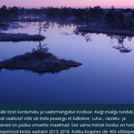
läbi Eesti kordumatu ja vaatemängulise looduse. Kuigi esialgu tundub,
al vaatlusel võib siit leida peaaegu et kalliskive. Luha-, ranniku- ja
parved on justkui omaette maailmad. See sama metsik loodus on hoi
tteperiood kestis aastatel 2015-2018. Kokku kogunes üle 400 võttepäe