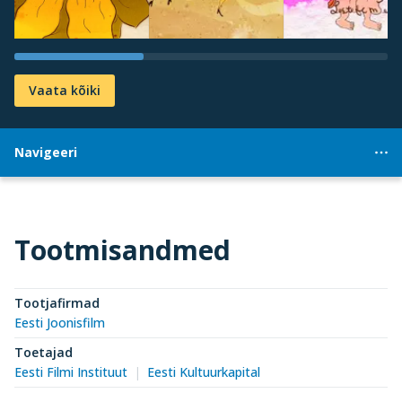
Vaata kõiki
Navigeeri
Tootmisandmed
Tootjafirmad
Eesti Joonisfilm
Toetajad
Eesti Filmi Instituut
Eesti Kultuurkapital