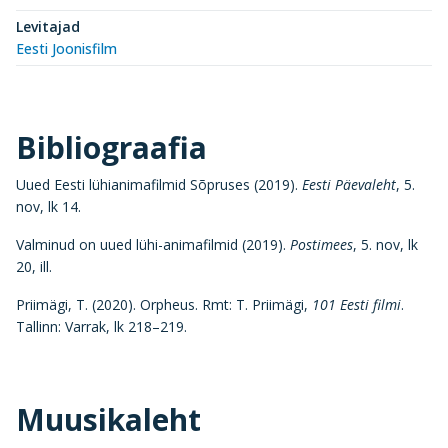
Levitajad
Eesti Joonisfilm
Bibliograafia
Uued Eesti lühianimafilmid Sõpruses (2019).
Eesti Päevaleht
, 5.
nov, lk 14.
Valminud on uued lühi-animafilmid (2019).
Postimees
, 5. nov, lk
20, ill.
Priimägi, T. (2020). Orpheus. Rmt: T. Priimägi,
101 Eesti filmi
.
Tallinn: Varrak, lk 218–219.
Muusikaleht