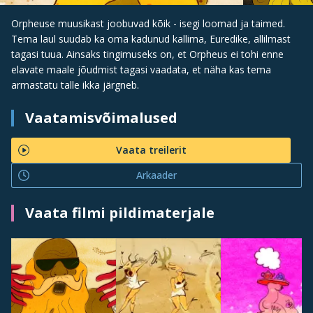
Orpheuse muusikast joobuvad kõik - isegi loomad ja taimed.
Tema laul suudab ka oma kadunud kallima, Euredike, allilmast
tagasi tuua. Ainsaks tingimuseks on, et Orpheus ei tohi enne
elavate maale jõudmist tagasi vaadata, et näha kas tema
armastatu talle ikka järgneb.
Vaatamisvõimalused
Vaata treilerit
Arkaader
Vaata filmi pildimaterjale