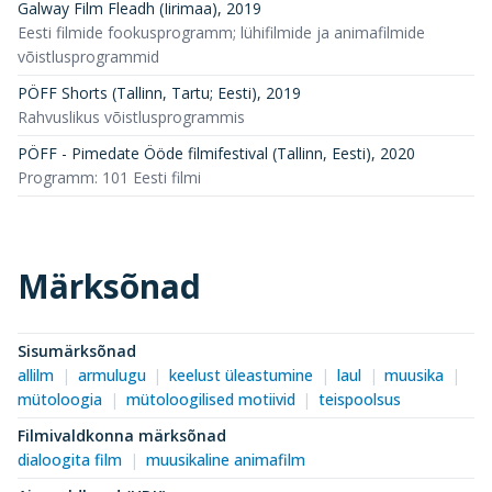
Galway Film Fleadh (Iirimaa)
,
2019
Eesti filmide fookusprogramm; lühifilmide ja animafilmide
võistlusprogrammid
PÖFF Shorts (Tallinn, Tartu; Eesti)
,
2019
Rahvuslikus võistlusprogrammis
PÖFF - Pimedate Ööde filmifestival (Tallinn, Eesti)
,
2020
Programm: 101 Eesti filmi
Märksõnad
Sisumärksõnad
allilm
armulugu
keelust üleastumine
laul
muusika
mütoloogia
mütoloogilised motiivid
teispoolsus
Filmivaldkonna märksõnad
dialoogita film
muusikaline animafilm