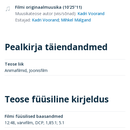
Filmi originaalmuusika (10'25''11)
Muusikateose autor (viis/sõnad)
:
Kadri Voorand
Esitajad
:
Kadri Voorand
;
Mihkel Mälgand
Pealkirja täiendandmed
Teose liik
Animafilmid, Joonisfilm
Teose füüsiline kirjeldus
Filmi füüsilised baasandmed
12:48, värvifilm, DCP; 1,85:1; 5.1