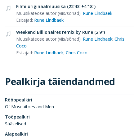
Filmi originaalmuusika (22'43''+4'18'')
Muusikateose autor (viis/sõnad)
:
Rune Lindbaek
Esitajad
:
Rune Lindbaek
Weekend Billionaires remix by Rune (2'9'')
Muusikateose autor (viis/sõnad)
:
Rune Lindbaek
;
Chris
Coco
Esitajad
:
Rune Lindbaek
;
Chris Coco
Pealkirja täiendandmed
Rööppealkiri
Of Mosquitoes and Men
Tööpealkiri
Sääselised
Alapealkiri