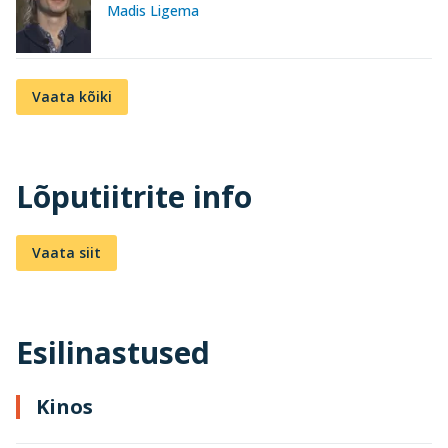
Madis Ligema
Vaata kõiki
Lõputiitrite info
Vaata siit
Esilinastused
Kinos