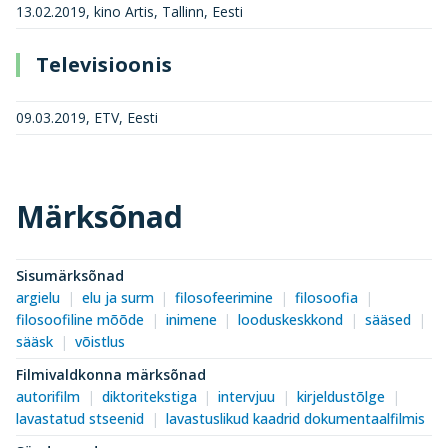
13.02.2019, kino Artis, Tallinn, Eesti
Televisioonis
09.03.2019, ETV, Eesti
Märksõnad
Sisumärksõnad
argielu
elu ja surm
filosofeerimine
filosoofia
filosoofiline mõõde
inimene
looduskeskkond
sääsed
sääsk
võistlus
Filmivaldkonna märksõnad
autorifilm
diktoritekstiga
intervjuu
kirjeldustõlge
lavastatud stseenid
lavastuslikud kaadrid dokumentaalfilmis