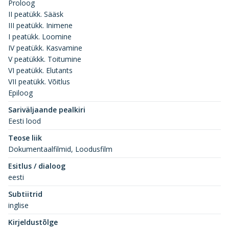
Proloog
II peatükk. Sääsk
III peatükk. Inimene
I peatükk. Loomine
IV peatükk. Kasvamine
V peatükkk. Toitumine
VI peatükk. Elutants
VII peatükk. Võitlus
Epiloog
Sariväljaande pealkiri
Eesti lood
Teose liik
Dokumentaalfilmid, Loodusfilm
Esitlus / dialoog
eesti
Subtiitrid
inglise
Kirjeldustõlge