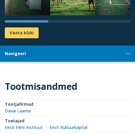
Vaata kõiki
Navigeeri
Tootmisandmed
Tootjafirmad
Davai Laama
Toetajad
Eesti Filmi Instituut
Eesti Kultuurkapital