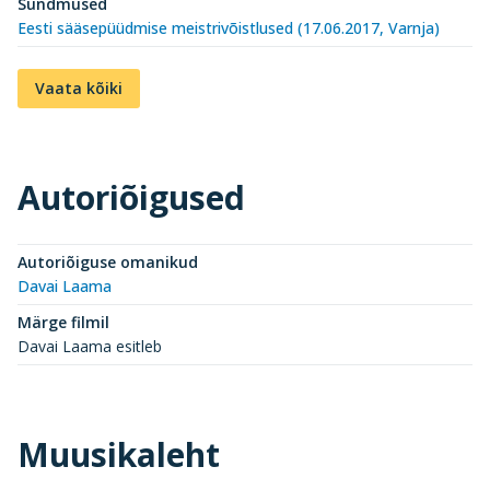
Sündmused
Eesti sääsepüüdmise meistrivõistlused (17.06.2017, Varnja)
Vaata kõiki
Autoriõigused
Autoriõiguse omanikud
Davai Laama
Märge filmil
Davai Laama esitleb
Muusikaleht