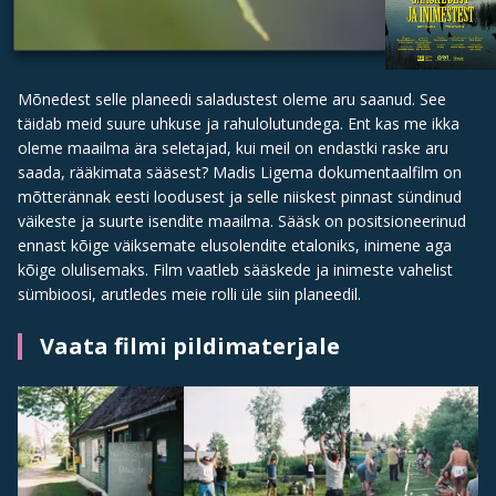
Mõnedest selle planeedi saladustest oleme aru saanud. See
täidab meid suure uhkuse ja rahulolutundega. Ent kas me ikka
oleme maailma ära seletajad, kui meil on endastki raske aru
saada, rääkimata sääsest? Madis Ligema dokumentaalfilm on
mõtterännak eesti loodusest ja selle niiskest pinnast sündinud
väikeste ja suurte isendite maailma. Sääsk on positsioneerinud
ennast kõige väiksemate elusolendite etaloniks, inimene aga
kõige olulisemaks. Film vaatleb sääskede ja inimeste vahelist
sümbioosi, arutledes meie rolli üle siin planeedil.
Vaata filmi pildimaterjale