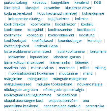
juuksurisalong
kadedus
kaugekõne
kavalerid
KGB
kiiritusravi
kiusajad
kiusamine
kiusamise ohver
kodu ja perekond
kodu kaotanud inimesed
kohandumine
kohanemine oludega
kojujõudmine
kolimine
kooli direktor
kooli võimla
koolidirektor
koolielu
koolihoone
koolijuhid
koolikiusamine
koolilapsed
kooliminek
koolipoiss
kooliprobleemid
koolitund
kooliõpetajad
kooliõpilased
koonduslaager
koristaja
korterijärjekord
Krokodill Gena
laste eraldamine vanematest
laste koolitamine
lonkamine
lõhkamine
lõpudefilee
läheduse igatsus
lääne kultuuri ahvatlused
läänemaailm
lääneriik
maailma lõpp
matusetalitus
mererand
miilits
miiting
mobilisatsioonist hoidumine
muutumine
mäng
mängimine
mänguasjad
mängude mängimine
mängukaaslased
mürgine töökeskkond
nõukanostalgia
nõukogude aegruum
nõukogude aja nostalgia
Nõukogude Liidu lagunemine
okupatsioon
okupatsiooniaegne kool
okupatsioonivõim
onu
paneellinna keskkond
paneelmajade elanikud
perestroika