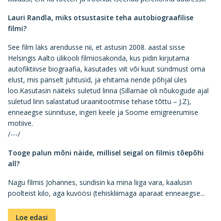
Lauri Randla, miks otsustasite teha autobiograafilise
filmi?
See film läks arendusse nii, et astusin 2008. aastal sisse
Helsingis Aalto ülikooli filmiosakonda, kus pidin kirjutama
autofiktiivse biograafia, kasutades viit või kuut sündmust oma
elust, mis päriselt juhtusid, ja ehitama nende põhjal üles
loo.Kasutasin näiteks suletud linna (Sillamäe oli nõukogude ajal
suletud linn salastatud uraanitootmise tehase tõttu – J.Z),
enneaegse sünnituse, ingeri keele ja Soome emigreerumise
motiive.
/---/
Tooge palun mõni näide, millisel seigal on filmis tõepõhi
all?
Nagu filmis Johannes, sündisin ka mina liiga vara, kaalusin
poolteist kilo, aga kuvöösi (tehiskliimaga aparaat enneaegse...
Loe edasi