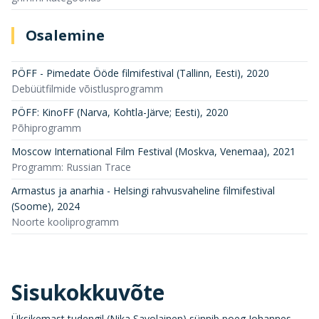
Osalemine
PÖFF - Pimedate Ööde filmifestival (Tallinn, Eesti)
,
2020
Debüütfilmide võistlusprogramm
PÖFF: KinoFF (Narva, Kohtla-Järve; Eesti)
,
2020
Põhiprogramm
Moscow International Film Festival (Moskva, Venemaa)
,
2021
Programm: Russian Trace
Armastus ja anarhia - Helsingi rahvusvaheline filmifestival
(Soome)
,
2024
Noorte kooliprogramm
Sisukokkuvõte
Üksikemast tudengil (Nika Savolainen) sünnib poeg Johannes