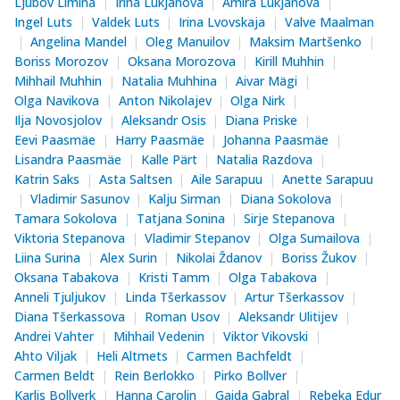
Ljubov Limina
Irina Lukjanova
Amira Lukjanova
Ingel Luts
Valdek Luts
Irina Lvovskaja
Valve Maalman
Angelina Mandel
Oleg Manuilov
Maksim Martšenko
Boriss Morozov
Oksana Morozova
Kirill Muhhin
Mihhail Muhhin
Natalia Muhhina
Aivar Mägi
Olga Navikova
Anton Nikolajev
Olga Nirk
Ilja Novosjolov
Aleksandr Osis
Diana Priske
Eevi Paasmäe
Harry Paasmäe
Johanna Paasmäe
Lisandra Paasmäe
Kalle Pärt
Natalia Razdova
Katrin Saks
Asta Saltsen
Aile Sarapuu
Anette Sarapuu
Vladimir Sasunov
Kalju Sirman
Diana Sokolova
Tamara Sokolova
Tatjana Sonina
Sirje Stepanova
Viktoria Stepanova
Vladimir Stepanov
Olga Sumailova
Liina Surina
Alex Surin
Nikolai Ždanov
Boriss Žukov
Oksana Tabakova
Kristi Tamm
Olga Tabakova
Anneli Tjuljukov
Linda Tšerkassov
Artur Tšerkassov
Diana Tšerkassova
Roman Usov
Aleksandr Ulitijev
Andrei Vahter
Mihhail Vedenin
Viktor Vikovski
Ahto Viljak
Heli Altmets
Carmen Bachfeldt
Carmen Beldt
Rein Berlokko
Pirko Bollver
Karlis Bollverk
Hanna Carolin
Gaida Gabral
Rebeka Edur