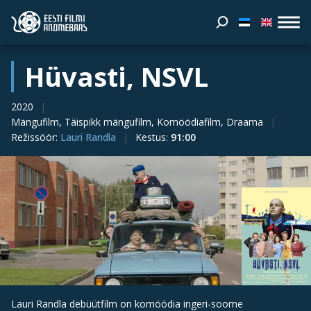
Hüvasti, NSVL
2020
Mängufilm, Täispikk mängufilm, Komöödiafilm, Draama
Režissöör
:
Lauri Randla
Kestus
:
91:00
Lauri Randla debüütfilm on komöödia ingeri-soome