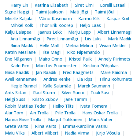
Harry Ein
Katrina Elisabeth
Siret Elmi
Lorelii Estaal
Signe Haggi
Taimi Jaakson
Mati Jõgi
Taimi Jõul
Mirelle Kaljula
Väino Kasenurm
Karmo Kilk
Kaspar Koit
Mihkel Kolk
Thor Erik Koorep
Heljo Laas
Kalju Laiapea
Jaanus Lekk
Marju Lepp
Albert Linnamägi
Anu Linnamägi
Piret Linnamägi
Liis Luks
Mark Madik
Riina Madik
Helle Mall
Melina Melina
Vivian Melder
Katrin Mesilane
Ilse Mägi
Riko Nipernando
Ene Nüganen
Mairo Onno
Kristel Pailk
Annely Piirimets
Kadri Pirn
Mari Liis Puumeister
Kristiina Põhjakas
Eliisa Raadik
Jan Raadik
Fred Raagmets
Mare Raidma
Aveli Rannamäe
Andres Renke
Lia Rips
Triinu Rohumets
Hegle Runnel
Kalle Salumäe
Marek Saumann
Ants Siitan
Raul Sturm
Silver Sunni
Tuuli Susi
Helgi Suss
Kristo Zubov
Jane Tamm
Robin Mattias Teder
Heiko Tiits
Iveta Tomera
Alar Torn
Ain Trolla
Pille Trolla
Hans Oskar Trolla
Hanna Eliise Trolla
Marjut Tuhkanen
Maris Vaher
Greta Varts
Riina Varts
Emma-Karoliine Vasnu
Maiu Vilks
Albert Vilibert
Nadia Virma
Jürjo Võsula