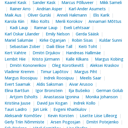
Kaarel Kask
Sander Kask
Marcus Põlluveer
Mikk Sameli
Rainer Arro
Andrian Asper
Karl-Ander Asumets
Maik Aus
Oliver Gurski
Anneli Hakmann
Elis Karik
Karola Kiin
Riko Kolts
Merili Korokov
Annamari Mõttus
Kadi Laup
Rannar Laup
Eveli Lehtsaar
Karl Oskar Lilander
Emily Nelson
Gerda Sääsk
Mariel Salumäe
Kirke Oganjan
Robin Sisas
Kuldar Sunni
Sebastian Zober
Daili Eliise Tall
Keiti Toht
Kert Vahtre
Dmitri Drjukov
Handreas Hallimäe
Lembit Hiie
Kristo Jürmann
Kalle Kilkans
Margus Kobing
Dmitri Kononenkov
Oleg Korotkevitš
Aleksei Kraskov
Vladimir Kremm
Timur Lapõtov
Margus Piht
Margus Roosipuu
Indrek Roosipuu
Meelis Saar
Evert Saarnak
Aldis Saksman
Aivar Arusoo
Elina Bartšun
Igor Bronstein
Ilja Bušeiko
German Golub
Artjom Esholts
Anastassia Igonina
Monika Johanson
Kristiina Juuse
David Juv Kogan
Indrek Kollo
Tauri Laidro
Jüri Link
Evgeni Khaitkulov
Aleksandr Kornõšev
Kevin Korsten
Lisette Liise Lilleorg
Gerly Triin Nõmmiste
Arsen Pogosjan
Dmitri Potejenko