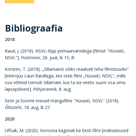
Bibliograafia
2018
Raud, J. (2018). NSVLi lõpp primaarvärvidega [filmist "Hüvasti,
NSVL"].
Postimees
, 26. juuli, lk 15, ill.
Korsten, T. (2018). „Sillamäest võiks reaalselt teha filmistuudio“
[intervjuu Lauri Randlaga, kes teeb filmi „Hüvasti, NSVL“, mille
osa võtteid toimub Sillamäel, kus ta ise veetis suure osa oma
lapsepõlvest].
Põhjarannik
, 8. aug.
Eesti ja Soome teevad mängufilmi "Hüvasti, NSVL" (2018).
Õhtuleht
, 18. aug, lk 27.
2020
Ulfsak, M. (2020). Koroona kägistab ka Eesti filmi [esilinastused