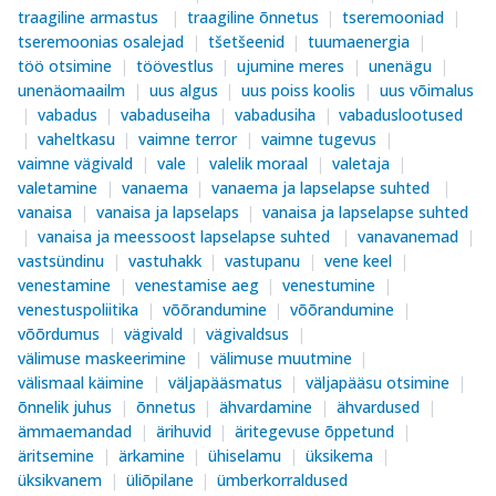
traagiline armastus
traagiline õnnetus
tseremooniad
tseremoonias osalejad
tšetšeenid
tuumaenergia
töö otsimine
töövestlus
ujumine meres
unenägu
unenäomaailm
uus algus
uus poiss koolis
uus võimalus
vabadus
vabaduseiha
vabadusiha
vabaduslootused
vaheltkasu
vaimne terror
vaimne tugevus
vaimne vägivald
vale
valelik moraal
valetaja
valetamine
vanaema
vanaema ja lapselapse suhted
vanaisa
vanaisa ja lapselaps
vanaisa ja lapselapse suhted
vanaisa ja meessoost lapselapse suhted
vanavanemad
vastsündinu
vastuhakk
vastupanu
vene keel
venestamine
venestamise aeg
venestumine
venestuspoliitika
võõrandumine
võõrandumine
võõrdumus
vägivald
vägivaldsus
välimuse maskeerimine
välimuse muutmine
välismaal käimine
väljapääsmatus
väljapääsu otsimine
õnnelik juhus
õnnetus
ähvardamine
ähvardused
ämmaemandad
ärihuvid
äritegevuse õppetund
äritsemine
ärkamine
ühiselamu
üksikema
üksikvanem
üliõpilane
ümberkorraldused