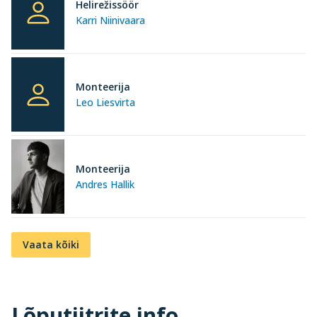
Helirežissöör
Karri Niinivaara
Monteerija
Leo Liesvirta
Monteerija
Andres Hallik
Vaata kõiki
Lõputiitrite info