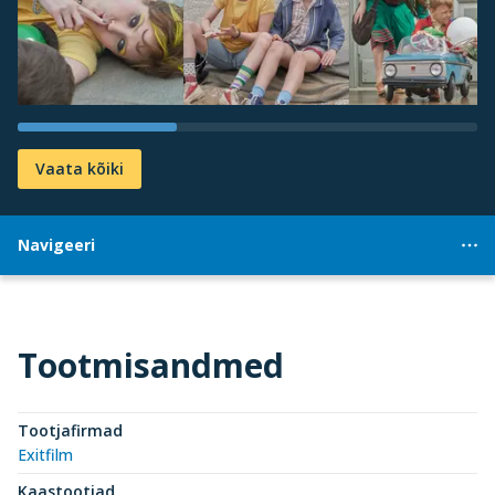
Vaata kõiki
Navigeeri
Tootmisandmed
Tootjafirmad
Exitfilm
Kaastootjad