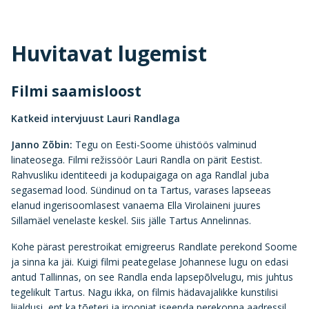
Huvitavat lugemist
Filmi saamisloost
Katkeid intervjuust Lauri Randlaga
Janno Zõbin:
Tegu on Eesti-Soome ühistöös valminud
linateosega. Filmi režissöör Lauri Randla on pärit Eestist.
Rahvusliku identiteedi ja kodupaigaga on aga Randlal juba
segasemad lood. Sündinud on ta Tartus, varases lapseeas
elanud ingerisoomlasest vanaema Ella Virolaineni juures
Sillamäel venelaste keskel. Siis jälle Tartus Annelinnas.
Kohe pärast perestroikat emigreerus Randlate perekond Soome
ja sinna ka jäi. Kuigi filmi peategelase Johannese lugu on edasi
antud Tallinnas, on see Randla enda lapsepõlvelugu, mis juhtus
tegelikult Tartus. Nagu ikka, on filmis hädavajalikke kunstilisi
liialdusi, ent ka tõeteri ja irooniat iseenda perekonna aadressil.