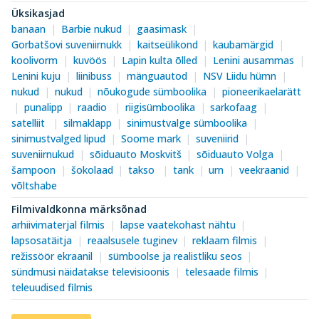
Üksikasjad
banaan
Barbie nukud
gaasimask
Gorbatšovi suveniirnukk
kaitseülikond
kaubamärgid
koolivorm
kuvöös
Lapin kulta õlled
Lenini ausammas
Lenini kuju
liinibuss
mänguautod
NSV Liidu hümn
nukud
nukud
nõukogude sümboolika
pioneerikaelarätt
punalipp
raadio
riigisümboolika
sarkofaag
satelliit
silmaklapp
sinimustvalge sümboolika
sinimustvalged lipud
Soome mark
suveniirid
suveniirnukud
sõiduauto Moskvitš
sõiduauto Volga
šampoon
šokolaad
takso
tank
urn
veekraanid
võltshabe
Filmivaldkonna märksõnad
arhiivimaterjal filmis
lapse vaatekohast nähtu
lapsosatäitja
reaalsusele tuginev
reklaam filmis
režissöör ekraanil
sümboolse ja realistliku seos
sündmusi näidatakse televisioonis
telesaade filmis
teleuudised filmis