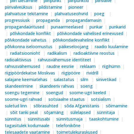
piiri ületamine
piiripunkt
piiripunktid
piirivalve
piirivalveüksus
pildistamine
pioneer
plahvatuse tekitamine
plahvatuseohvrid
poeg
progressiusk
propaganda
propagandamasin
propagandaüritused
punaarmeelased
punkar
punkarid
põlvkondade konflikt
põlvkondade vahelised erinevused
põlvkondade vahetus
põlvkondadevaheline konflikt
põlvkonna iseloomustus
päikeseloojang
raadio kuulamine
radiatsioonioht
radikalism
radioaktiivne reostus
radioaktiivsus
rahvusvähemuse identiteet
rahvusvähemused
raudne eesriie
reklaam
riigihümn
riigipöördekatse Moskvas
riigipööre
rividrill
salajane keemiatehas
salastatus
silm
sinivetikad
skandeerimine
skandeeriv rahvas
soeng
soengu tegemine
soengud
soome-ugri keeled
soome-ugri rahvad
sotsiaalne staatus
sotsialism
suletud linn
sõbrasuhted
sõda Afganistanis
sõimamine
sõit tanki peal
sõjamäng
sülelapsed
sünnitaja
sünnitus
sünnitusabi
sünnitusmaja
taaskohtumine
tagasitulek kodumaale
telefonikõne
telesaadete vaatamine
toimetulekuraskused