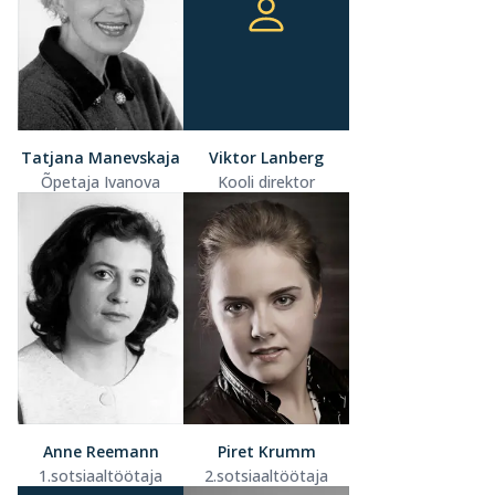
Tatjana Manevskaja
Viktor Lanberg
Õpetaja Ivanova
Kooli direktor
Anne Reemann
Piret Krumm
1.sotsiaaltöötaja
2.sotsiaaltöötaja