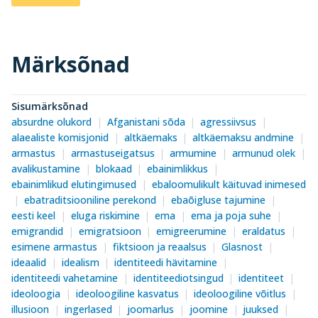
Märksõnad
Sisumärksõnad
absurdne olukord
Afganistani sõda
agressiivsus
alaealiste komisjonid
altkäemaks
altkäemaksu andmine
armastus
armastuseigatsus
armumine
armunud olek
avalikustamine
blokaad
ebainimlikkus
ebainimlikud elutingimused
ebaloomulikult käituvad inimesed
ebatraditsiooniline perekond
ebaõigluse tajumine
eesti keel
eluga riskimine
ema
ema ja poja suhe
emigrandid
emigratsioon
emigreerumine
eraldatus
esimene armastus
fiktsioon ja reaalsus
Glasnost
ideaalid
idealism
identiteedi hävitamine
identiteedi vahetamine
identiteediotsingud
identiteet
ideoloogia
ideoloogiline kasvatus
ideoloogiline võitlus
illusioon
ingerlased
joomarlus
joomine
juuksed