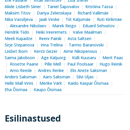
Erik Päslane
Vitali Semitšev
Lisa Shefer
Aliide Lisbeth Siiner
Taniel Šapovalov
Kristiina Tassa
Maksim Titov
Dariya Zelenskaya
Richard Vallimäe
Nika Vassiljeva
Jaak Veske
Tiit Kaljumäe
Ruti Kirikmäe
Alexandre Nikolaev
Marek Reigo
Eduard Sehvatov
Hendrik Tiido
Heiki Veeremets
Valve Maalman
Meeli Kupadze
Reeni Painik
Asta Saltsen
Sirje Stepanova
Irina Trelina
Tarmo Baranovski
Liisbet Born
Kersti Gezer
Aime Nikopensius
Saima Jakobson
Age Kaljuorg
Külli Kuusaru
Merit Paas
Rosette Paane
Pille Mell
Paul Poolsaar
Hugo Reinik
Arno Reede
Andres Renke
Elis Anete Saksman
Andero Saksman
Aaro Saksman
Silvi Uljas
Helle Mall Vinni
Merike Värk
Kaido Kaspar Õismaa
Eha Õismaa
Kaupo Õismaa
Esilinastused