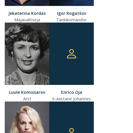
Jekaterina Kordas
Igor Rogatšov
Majavalitseja
Tankikomandör
Luule Komissarov
Enrico Oja
Arst
6-aastane Johannes