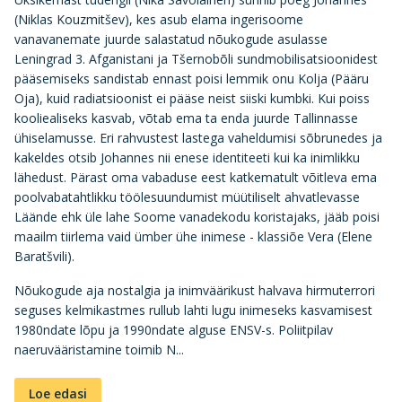
(Niklas Kouzmitšev), kes asub elama ingerisoome
vanavanemate juurde salastatud nõukogude asulasse
Leningrad 3. Afganistani ja Tšernobõli sundmobilisatsioonidest
pääsemiseks sandistab ennast poisi lemmik onu Kolja (Pääru
Oja), kuid radiatsioonist ei pääse neist siiski kumbki. Kui poiss
kooliealiseks kasvab, võtab ema ta enda juurde Tallinnasse
ühiselamusse. Eri rahvustest lastega vaheldumisi sõbrunedes ja
kakeldes otsib Johannes nii enese identiteeti kui ka inimlikku
lähedust. Pärast oma vabaduse eest katkematult võitleva ema
poolvabatahtlikku töölesuundumist müütiliselt ahvatlevasse
Läände ehk üle lahe Soome vanadekodu koristajaks, jääb poisi
maailm tiirlema vaid ümber ühe inimese - klassiõe Vera (Elene
Baratšvili).
Nõukogude aja nostalgia ja inimväärikust halvava hirmuterrori
seguses kelmikastmes rullub lahti lugu inimeseks kasvamisest
1980ndate lõpu ja 1990ndate alguse ENSV-s. Poliitpilav
naeruvääristamine toimib N...
Loe edasi