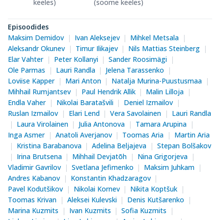
keeles)
(soome keeles)
Episoodides
Maksim Demidov
Ivan Aleksejev
Mihkel Metsala
Aleksandr Okunev
Timur Ilikajev
Nils Mattias Steinberg
Elar Vahter
Peter Kollanyi
Sander Roosimägi
Ole Parmas
Lauri Randla
Jelena Tarassenko
Loviise Kapper
Mari Anton
Natalja Murina-Puustusmaa
Mihhail Rumjantsev
Paul Hendrik Allik
Malin Lilloja
Endla Vaher
Nikolai Baratašvili
Deniel Izmailov
Ruslan Izmailov
Elari Lend
Vera Savolainen
Lauri Randla
Laura Virolainen
Julia Antonova
Tamara Arupina
Inga Asmer
Anatoli Averjanov
Toomas Aria
Martin Aria
Kristina Barabanova
Adelina Beljajeva
Stepan Bolšakov
Irina Brutsena
Mihhail Devjatõh
Nina Grigorjeva
Vladimir Gavrilov
Svetlana Jefimenko
Maksim Juhkam
Andres Kabanov
Konstantin Khadzaragov
Pavel Kodutšikov
Nikolai Kornev
Nikita Koptšuk
Toomas Krivan
Aleksei Kulevski
Denis Kutšarenko
Marina Kuzmits
Ivan Kuzmits
Sofia Kuzmits