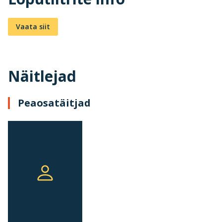
Vaata siit
Näitlejad
Peaosatäitjad