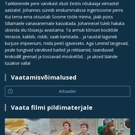
Tarkkinenide pere värvikast elust Eestis nõukaaja viimastel
aastatel. Johannes sünnib eriskummalisse ingerisoome perre.
Kui tema ema otsustab Soome tööle minna, jääb poiss
Sillamäele vanavanemate kasvatada. Johannesel tuleb hakata
üksinda elu tōsiasju avastama. Ta armub kōrvuni kooliõde
Verasse, kakleb, riskib, saab karistada… ja taustal laguneb
kurjuse impeerium, mida peeti igaveseks. Aga Leninid langevad,
peale tungivad värvilised barbid ja reklaamid, taanduvad
krokodill geenad ja tossavad moskvitšid… ja uksed läände
lüüakse valla!
Vaatamisvõimalused
Arkaader
Vaata filmi pildimaterjale