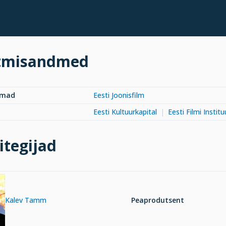
tmisandmed
rmad
Eesti Joonisfilm
Eesti Kultuurkapital
Eesti Filmi Institu
itegijad
Kalev Tamm
Peaprodutsent