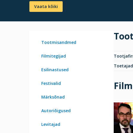
Vaata kõiki
Too
Tootmisandmed
Filmitegijad
Tootjafi
Toetajad
Esilinastused
Film
Festivalid
Märksõnad
Autoriõigused
Levitajad