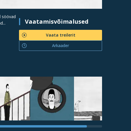
al söövad
Vaatamisvõimalused
...
Vaata treilerit
Arkaader