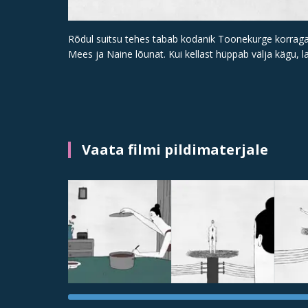
Rõdul suitsu tehes tabab kodanik Toonekurge korraga s
Mees ja Naine lõunat. Kui kellast hüppab välja kägu, 
Vaata filmi pildimaterjale