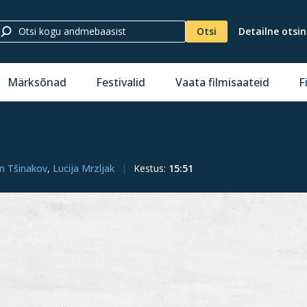
Otsi
Detailne otsi
Märksõnad
Festivalid
Vaata filmisaateid
F
n Tšinakov
,
Lucija Mrzljak
Kestus
:
15:51