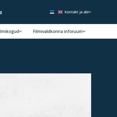
ng
Kontakt ja abi
ilmikogud
Filmivaldkonna inforuum