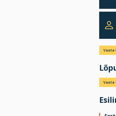
Vaata 
Lõpu
Vaata s
Esil
Fest