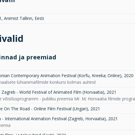
, Animist Tallinn, Eesti
ivalid
innad ja preemiad
onian Contemporary Animation Festival (Korfu, Kreeka; Online)
,
2020
naalsete lühianimafilmide konkursi kolmas auhind
 Zagreb - World Festival of Animated Film (Horvaatia)
,
2021
de võistlusprogramm - publiku preemia Mr. M; Horvaatia filmide progra
 On The Road - Online Film Festival (Ungari)
,
2021
- International Animation Festival (Zagreb, Horvaatia)
,
2021
reemia