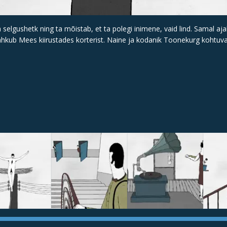
elgushetk ning ta mõistab, et ta polegi inimene, vaid lind. Samal aj
lahkub Mees kiirustades korterist. Naine ja kodanik Toonekurg kohtuvad