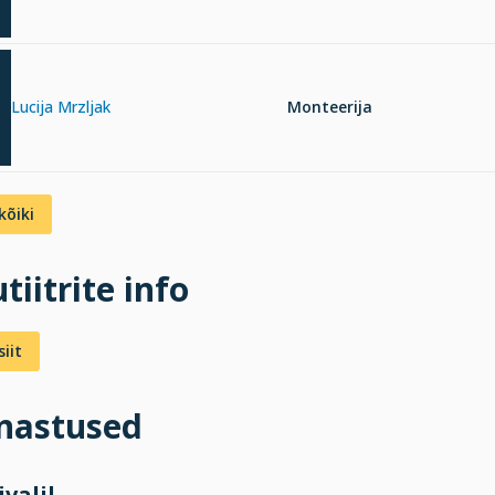
Lucija Mrzljak
Monteerija
kõiki
tiitrite info
iit
inastused
ivalil