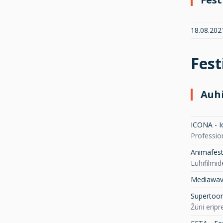
18.08.2021
Fest
Auh
ICONA - I
Professio
Animafest
Lühifilmi
Mediawave
Supertoon 
Žürii erip