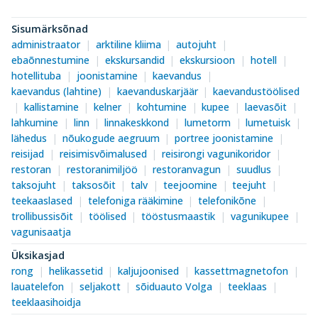
Sisumärksõnad
administraator
arktiline kliima
autojuht
ebaõnnestumine
ekskursandid
ekskursioon
hotell
hotellituba
joonistamine
kaevandus
kaevandus (lahtine)
kaevanduskarjäär
kaevandustöölised
kallistamine
kelner
kohtumine
kupee
laevasõit
lahkumine
linn
linnakeskkond
lumetorm
lumetuisk
lähedus
nõukogude aegruum
portree joonistamine
reisijad
reisimisvõimalused
reisirongi vagunikoridor
restoran
restoranimiljöö
restoranvagun
suudlus
taksojuht
taksosõit
talv
teejoomine
teejuht
teekaaslased
telefoniga rääkimine
telefonikõne
trollibussisõit
töölised
tööstusmaastik
vagunikupee
vagunisaatja
Üksikasjad
rong
helikassetid
kaljujoonised
kassettmagnetofon
lauatelefon
seljakott
sõiduauto Volga
teeklaas
teeklaasihoidja