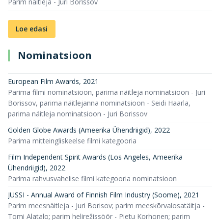
Parim näitleja - Juri Borissov
Loe edasi
Nominatsioon
European Film Awards
,
2021
Parima filmi nominatsioon, parima näitleja nominatsioon - Juri
Borissov, parima näitlejanna nominatsioon - Seidi Haarla,
parima näitleja nominatsioon - Juri Borissov
Golden Globe Awards (Ameerika Ühendriigid)
,
2022
Parima mitteingliskeelse filmi kategooria
Film Independent Spirit Awards (Los Angeles, Ameerika
Ühendriigid)
,
2022
Parima rahvusvahelise filmi kategooria nominatsioon
JUSSI - Annual Award of Finnish Film Industry (Soome)
,
2021
Parim meesnäitleja - Juri Borisov; parim meeskõrvalosatäitja -
Tomi Alatalo; parim helirežissöör - Pietu Korhonen; parim