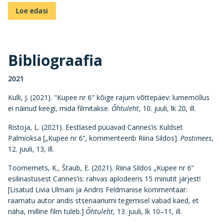
Loe edasi
Bibliograafia
2021
Kulli, J. (2021). "Kupee nr 6" kõige rajum võttepäev: lumemöllus
ei näinud keegi, mida filmitakse.
Õhtuleht
, 10. juuli, lk 20, ill.
Ristoja, L. (2021). Eestlased püüavad Cannes’is Kuldset
Palmioksa [„Kupee nr 6“, kommenteerib Riina Sildos].
Postimees
,
12. juuli, 13, ill.
Toomemets, K., Štaub, E. (2021). Riina Sildos „Kupee nr 6“
esilinastusest Cannes’is: rahvas aplodeeris 15 minutit järjest!
[Lisatud Livia Ulmani ja Andris Feldmanise kommentaar:
raamatu autor andis stsenaariumi tegemisel vabad käed, et
näha, milline film tuleb.]
Õhtuleht
, 13. juuli, lk 10–11, ill.