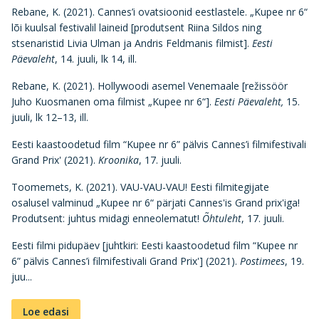
Rebane, K. (2021). Cannes’i ovatsioonid eestlastele. „Kupee nr 6“
lõi kuulsal festivalil laineid [produtsent Riina Sildos ning
stsenaristid Livia Ulman ja Andris Feldmanis filmist].
Eesti
Päevaleht
, 14. juuli, lk 14, ill.
Rebane, K. (2021). Hollywoodi asemel Venemaale [režissöör
Juho Kuosmanen oma filmist „Kupee nr 6“].
Eesti Päevaleht,
15.
juuli, lk 12–13, ill.
Eesti kaastoodetud film “Kupee nr 6” pälvis Cannes’i filmifestivali
Grand Prix' (2021).
Kroonika
, 17. juuli.
Toomemets, K. (2021). VAU-VAU-VAU! Eesti filmitegijate
osalusel valminud „Kupee nr 6“ pärjati Cannes'is Grand prix'iga!
Produtsent: juhtus midagi enneolematut!
Õhtuleht
, 17. juuli.
Eesti filmi pidupäev [juhtkiri: Eesti kaastoodetud film “Kupee nr
6” pälvis Cannes’i filmifestivali Grand Prix'] (2021).
Postimees
, 19.
juu...
Loe edasi