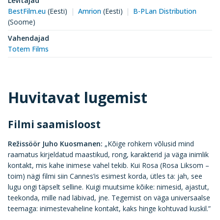
Levitajad
BestFilm.eu
(
Eesti
)
Amrion
(
Eesti
)
B-PLan Distribution
(
Soome
)
Vahendajad
Totem Films
Huvitavat lugemist
Filmi saamisloost
Režissöör Juho Kuosmanen:
„Kõige rohkem võlusid mind
raamatus kirjeldatud maastikud, rong, karakterid ja väga inimlik
kontakt, mis kahe inimese vahel tekib. Kui Rosa (Rosa Liksom –
toim) nägi filmi siin Cannes’is esimest korda, ütles ta: jah, see
lugu ongi täpselt selline. Kuigi muutsime kõike: nimesid, ajastut,
teekonda, mille nad läbivad, jne. Tegemist on väga universaalse
teemaga: inimestevaheline kontakt, kaks hinge kohtuvad kuskil.”