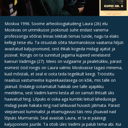
Moskva 1996. Soome arheoloogiatudeng Laura (26) elu
Moskvas on ummikusse jooksnud: suhe endast vanema
professoriga võõras linnas tekitab temas tunde, nagu ta elaks
kellegi teise elu. Ta otsustab sõita Murmanskisse vaatama hiljuti
avastatud kaljujooniseid, sest ihkab kogeda midagi ajatut ja
püsivat. Rongis on ta sunnitud jagama kupeed venelasest
kaevuri Vadimiga (27). Mees on vulgaarne ja pealetükkiv, pärast
esimest ööd rongis on Laura valmis Moskvasse tagasi minema,
kuid mõistab, et seal ei oota teda tegelikult keegi. Trööstitu
reaalsus vastumeelse kupeekaaslasega on kõik, mis talle on
jäänud. Endalegi ootamatult hakkab see talle ajapikku
meeldima, sest Vadimi karmi kesta all on samuti lihtsalt üks
haavatud hing. Lõpuks ei oska aga kumbki leitud lähedusega
midagi peale hakata ning nad lahkuvad hüvasti jätmata. Pärast
viiepäevast kummalist ja ebamugavusi täis reisi jõuavad nad
lõpuks Murmanski. Seal avastab Laura, et ta ei pääsegi
kaljujooniste juurde. Ta otsib üles Vadimi ja palub tema abi. Kui