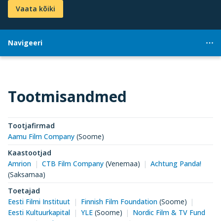
Vaata kõiki
Navigeeri
Tootmisandmed
Tootjafirmad
Aamu Film Company
(Soome)
Kaastootjad
Amrion
CTB Film Company
(Venemaa)
Achtung Panda!
(Saksamaa)
Toetajad
Eesti Filmi Instituut
Finnish Film Foundation
(Soome)
Eesti Kultuurkapital
YLE
(Soome)
Nordic Film & TV Fund