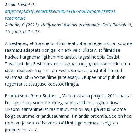
Artikli täistekst:
https://epl.delfi.ee/artikkel/94004987/hollywoodi-asemel-
venemaale
Rebane, K. (2021). Hollywoodi asemel Venemaale. Eesti Päevaleht,
15. juuli, lk 12–13.
Arvestades, et Soome on filmi peatootja ja tegemist on soome
raamatu adaptatsiooniga, on ehk veidi üllatav, et filmiidee
hakkas hargnema ligi kümme aastat tagasi hoopis Eestist.
Tavaliselt, kui Eesti on vähemuskaastootja, tullakse meile oma
ideed realiseerima – nii on Eestis viimastel aastatel filmitud
välismaa, sh Soome filme ja telesarju. „Kupee nr 6” puhul on
tegemist teistsuguse koostööfilmiga.
Produtsent Riina Sildos:
„„Mina alustasin projekti 2011. aastal,
kui kaks head soome kolleegi soovitasid mul lugeda Rosa
Liksomi samanimelist raamatut, mis oli äsja pälvinud Soome
kõige suurema kirjandusauhinna, Finlandia preemia. See on hea
romaan ja seal oli ka koostööfilmi alge olemas,” selgitab
produtsent. /---/...