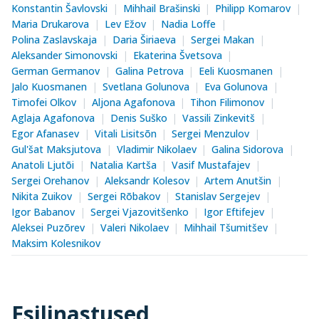
Konstantin Šavlovski
Mihhail Brašinski
Philipp Komarov
Maria Drukarova
Lev Ežov
Nadia Loffe
Polina Zaslavskaja
Daria Širiaeva
Sergei Makan
Aleksander Simonovski
Ekaterina Švetsova
German Germanov
Galina Petrova
Eeli Kuosmanen
Jalo Kuosmanen
Svetlana Golunova
Eva Golunova
Timofei Olkov
Aljona Agafonova
Tihon Filimonov
Aglaja Agafonova
Denis Suško
Vassili Zinkevitš
Egor Afanasev
Vitali Lisitsõn
Sergei Menzulov
Gul'šat Maksjutova
Vladimir Nikolaev
Galina Sidorova
Anatoli Ljutõi
Natalia Kartša
Vasif Mustafajev
Sergei Orehanov
Aleksandr Kolesov
Artem Anutšin
Nikita Zuikov
Sergei Rõbakov
Stanislav Sergejev
Igor Babanov
Sergei Vjazovitšenko
Igor Eftifejev
Aleksei Puzõrev
Valeri Nikolaev
Mihhail Tšumitšev
Maksim Kolesnikov
Esilinastused