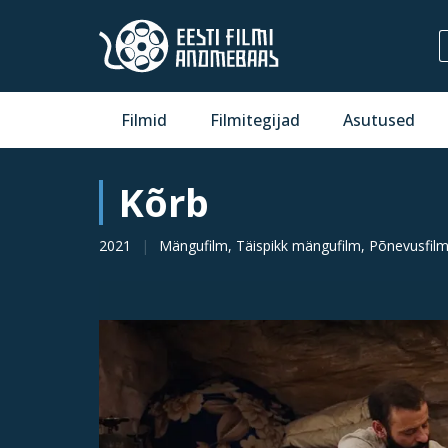
Filmid
Filmitegijad
Asutused
Kõrb
2021
Mängufilm, Täispikk mängufilm, Põnevusfil