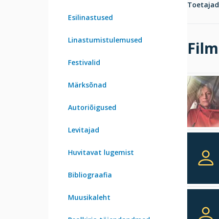
Toetajad
Esilinastused
Linastumistulemused
Film
Festivalid
Märksõnad
Autoriõigused
Levitajad
Huvitavat lugemist
Bibliograafia
Muusikaleht