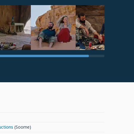
uctions
(Soome)