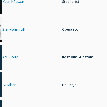
Kadri Kõusaar
Stsenarist
Sten-Johan Lill
Operaator
Anu Gould
Kostüümikunstnik
BJ Nilsen
Helilooja