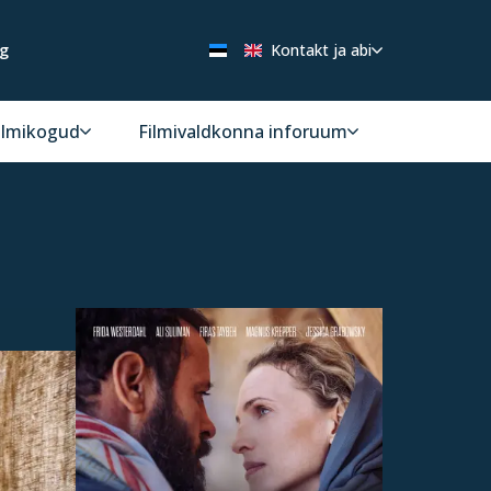
ng
Kontakt ja abi
ilmikogud
Filmivaldkonna inforuum