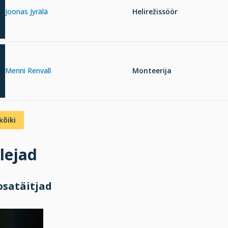
Joonas Jyrälä
Helirežissöör
Menni Renvall
Monteerija
kõiki
lejad
osatäitjad