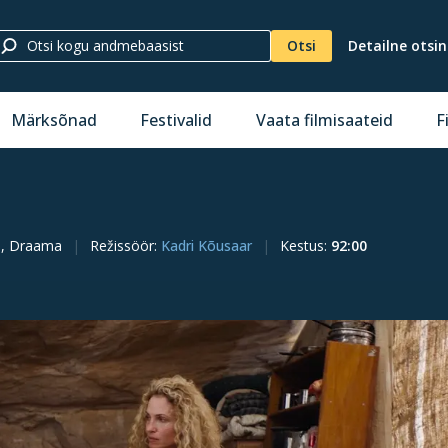
Otsi
Detailne otsi
Märksõnad
Festivalid
Vaata filmisaateid
F
m, Draama
Režissöör
:
Kadri Kõusaar
Kestus
:
92:00