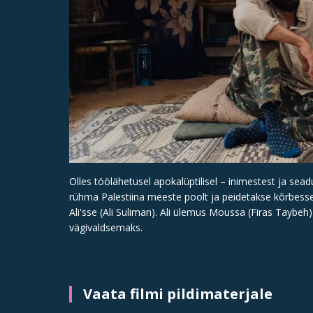
Olles töölähetusel apokalüptilisel – inimestest ja seadu
rühma Palestiina meeste poolt ja peidetakse kõrbesse
Ali'sse (Ali Suliman). Ali ülemus Moussa (Firas Taybeh
vägivaldsemaks.
Vaata filmi pildimaterjale