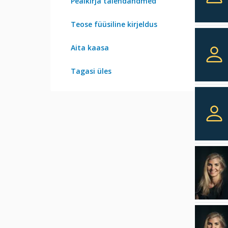
Pealkirja täiendandmed
Teose füüsiline kirjeldus
Aita kaasa
Tagasi üles