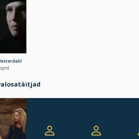
Westerdahl
ngrid
alosatäitjad