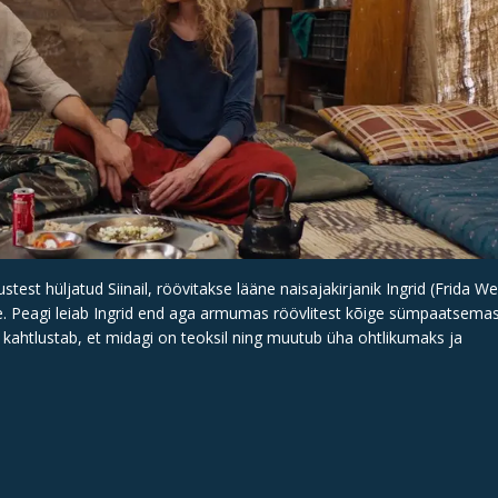
stest hüljatud Siinail, röövitakse lääne naisajakirjanik Ingrid (Frida W
. Peagi leiab Ingrid end aga armumas röövlitest kõige sümpaatsemas
) kahtlustab, et midagi on teoksil ning muutub üha ohtlikumaks ja