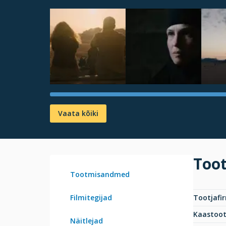
Vaata kõiki
Too
Tootmisandmed
Filmitegijad
Tootjafi
Kaastoot
Näitlejad