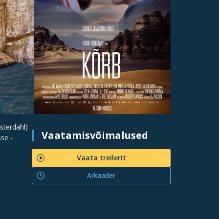
esterdahl)
Vaatamisvõimalused
se -
Vaata treilerit
Arkaader