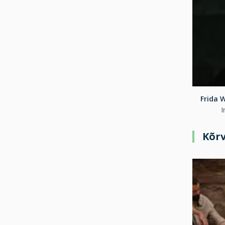
Frida 
I
Kõrv