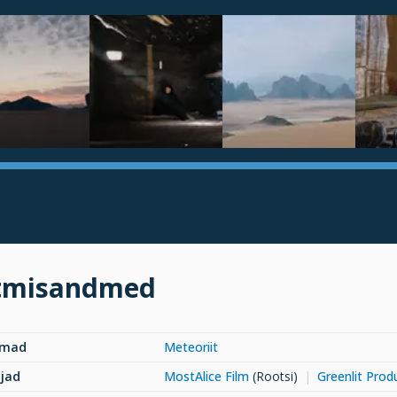
tmisandmed
rmad
Meteoriit
jad
MostAlice Film
(Rootsi)
Greenlit Prod