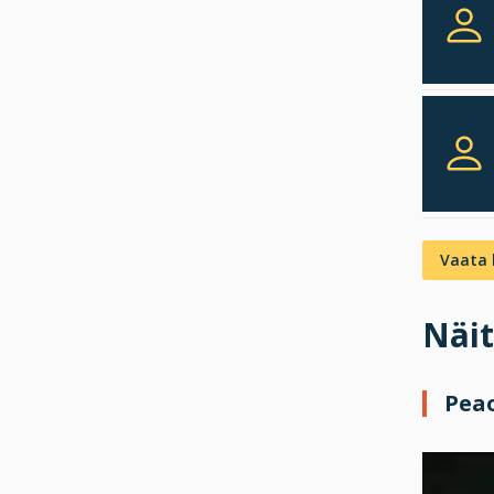
Vaata 
Näit
Pea