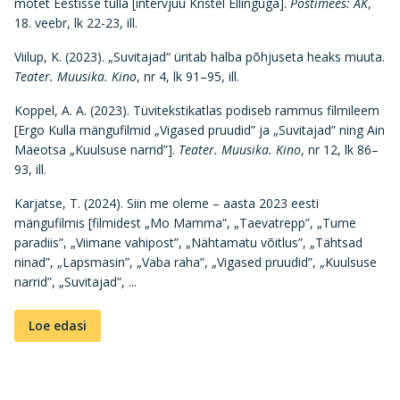
mõtet Eestisse tulla [intervjuu Kristel Ellinguga].
Postimees: AK
,
18. veebr, lk 22-23, ill.
Viilup, K. (2023). „Suvitajad“ üritab halba põhjuseta heaks muuta.
Teater. Muusika. Kino
, nr 4, lk 91–95, ill.
Koppel, A. A. (2023). Tüvitekstikatlas podiseb rammus filmileem
[Ergo Kulla mängufilmid „Vigased pruudid” ja „Suvitajad” ning Ain
Mäeotsa „Kuulsuse narrid”].
Teater. Muusika. Kino
, nr 12, lk 86–
93, ill.
Karjatse, T. (2024). Siin me oleme – aasta 2023 eesti
mängufilmis [filmidest „Mo Mamma”, „Taevatrepp”, „Tume
paradiis”, „Viimane vahipost”, „Nähtamatu võitlus”, „Tähtsad
ninad”, „Lapsmasin”, „Vaba raha”, „Vigased pruudid”, „Kuulsuse
narrid”, „Suvitajad”, ...
Loe edasi