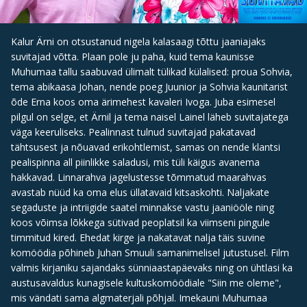
Kalur Ärni on otsustanud nigela kalasaagi tõttu jaaniajaks
suvitajad võtta. Plaan pole ju paha, kuid tema kaunisse
Muhumaa tallu saabuvad ülimalt tülikad külalised: proua Sohvia,
tema abikaasa Johan, nende poeg Juunior ja Sohvia kaunitarist
õde Erna koos oma ärimehest kavaleri Ivoga. Juba esimesel
pilgul on selge, et Ärnil ja tema naisel Lainel läheb suvitajatega
väga keeruliseks. Pealinnast tulnud suvitajad pakatavad
tähtsusest ja nõuavad erikohtlemist, samas on nende klantsi
pealispinna all piinlikke saladusi, mis tüli käigus avanema
hakkavad. Linnarahva jagelustesse tõmmatud maarahvas
avastab nüüd ka oma elus üllatavaid kitsaskohti. Naljakate
segaduste ja intriigide saatel minnakse vastu jaaniööle ning
koos võimsa lõkkega sütivad peoplatsil ka viimseni pingule
timmitud kired. Ehedat kirge ja nakatavat nalja täis suvine
komöödia põhineb Juhan Smuuli samanimelisel jutustusel. Film
valmis kirjaniku sajandaks sünniaastapäevaks ning on ühtlasi ka
austusavaldus kunagisele kultuskomöödiale "Siin me oleme",
mis vändati sama algmaterjali põhjal. Imekauni Muhumaa