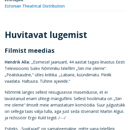
Estonian Theatrical Distribution
Huvitavat lugemist
Filmist meedias
Hendrik Alla:
„Esimesel jaanuaril, 44 aastat tagasi linastus Eesti
Televisioonis Sulev Nõmmiku telefilm „Siin me oleme“.
„Pealiskaudne,“ ütles kriitika. „Labane, küündimatu. Piinlik
vaadata. Haltuura. Tühine ajaviide.“
Nõmmik langes sellest niisugusesse masendusse, et ei
lavastanud enam ühtegi mängufilmi. Sellest hoolimata on „Siin
me oleme“ ilmselt meie armastatuim komöödia. Suur julgustükk
on sellega taas välja tulla, aga just seda stsenarist Martin Algus
ja režissöör Ergo Kuld tegid. /---/
Esiteks. „Suvitajad“ on samateemaline, mitte vana telefilmi