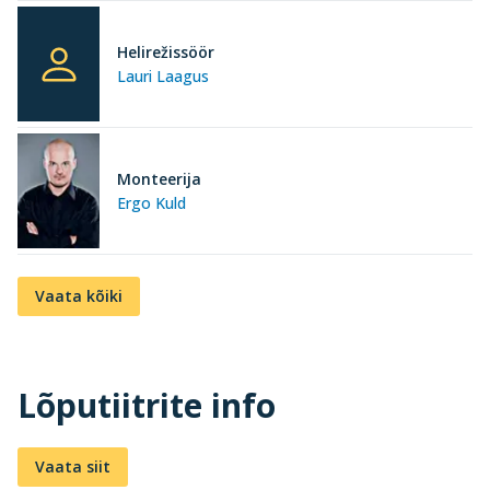
Helirežissöör
Lauri Laagus
Monteerija
Ergo Kuld
Vaata kõiki
Lõputiitrite info
Vaata siit