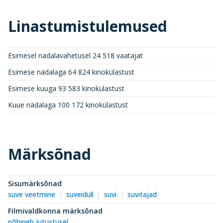
Linastumistulemused
Esimesel nädalavahetusel 24 518 vaatajat
Esimese nädalaga 64 824 kinokülastust
Esimese kuuga 93 583 kinokülastust
Kuue nädalaga 100 172 kinokülastust
Märksõnad
Sisumärksõnad
suve veetmine
suveidüll
suvi
suvitajad
Filmivaldkonna märksõnad
põhineb jutustusel