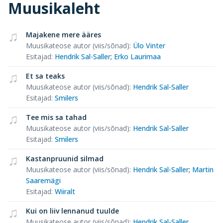
Muusikaleht
Majakene mere ääres
Muusikateose autor (viis/sõnad)
:
Ülo Vinter
Esitajad
:
Hendrik Sal-Saller
;
Erko Laurimaa
Et sa teaks
Muusikateose autor (viis/sõnad)
:
Hendrik Sal-Saller
Esitajad
:
Smilers
Tee mis sa tahad
Muusikateose autor (viis/sõnad)
:
Hendrik Sal-Saller
Esitajad
:
Smilers
Kastanpruunid silmad
Muusikateose autor (viis/sõnad)
:
Hendrik Sal-Saller
;
Martin
Saaremägi
Esitajad
:
Wiiralt
Kui on liiv lennanud tuulde
Muusikateose autor (viis/sõnad)
:
Hendrik Sal-Saller