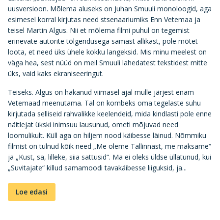
uusversioon. Mõlema aluseks on Juhan Smuuli monoloogid, aga
esimesel korral kirjutas need stsenaariumiks Enn Vetemaa ja
teisel Martin Algus. Nii et mõlema filmi puhul on tegemist
erinevate autorite tõlgendusega samast allikast, pole mõtet
loota, et need üks ühele kokku langeksid. Mis minu meelest on
väga hea, sest nüüd on meil Smuuli lahedatest tekstidest mitte
üks, vaid kaks ekraniseeringut.
Teiseks. Algus on hakanud viimasel ajal mulle järjest enam
Vetemaad meenutama. Tal on kombeks oma tegelaste suhu
kirjutada selliseid rahvalikke keelendeid, mida kindlasti pole enne
näitlejat ükski inimsuu lausunud, ometi mõjuvad need
loomulikult. Küll aga on hiljem nood käibesse läinud. Nõmmiku
filmist on tulnud kõik need „Me oleme Tallinnast, me maksame“
ja „Kust, sa, lilleke, siia sattusid“. Ma ei oleks üldse üllatunud, kui
„Suvitajate“ killud samamoodi tavakäibesse liiguksid, ja...
Loe edasi