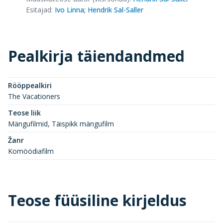
Esitajad
:
Ivo Linna
;
Hendrik Sal-Saller
Pealkirja täiendandmed
Rööppealkiri
The Vacationers
Teose liik
Mängufilmid, Täispikk mängufilm
Žanr
Komöödiafilm
Teose füüsiline kirjeldus