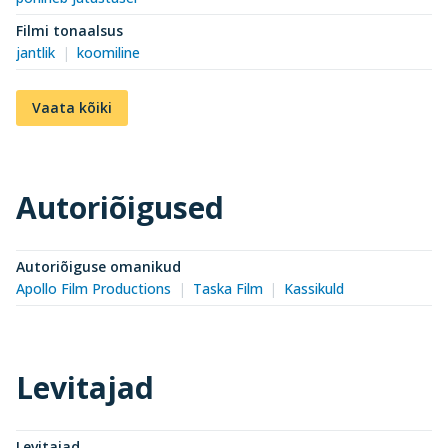
Filmi tonaalsus
jantlik
koomiline
Vaata kõiki
Autoriõigused
Autoriõiguse omanikud
Apollo Film Productions
Taska Film
Kassikuld
Levitajad
Levitajad