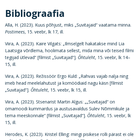
Bibliograafia
Alla, H. (2023). Kuus põhjust, miks „Suvitajaid“ vaatama minna.
Postimees
, 15. veebr, lk 17, ill.
Viira, A. (2023). Kaire Vilgats: „Ilmselgelt hakatakse mind Lia
Laatsiga võrdlema, hoolimata sellest, mida mina või teised filmi
tegijad ütlevad“ [filmist „Suvitajad“].
Õhtuleht
, 15. veebr, lk 14–
15, ill.
Viira, A. (2023). Režissöör Ergo Kuld: „Rahvas vajab nalja ning
imeb head meelelahutust ja komöödiaid nagu käsn [filmist
„Suvitajad“].
Õhtuleht
, 15. veebr, lk 15, ill.
Viira, A. (2023). Stsenarist Martin Algus: „„Suvitajad“ on
omamoodi kummardus ja austusavaldus Sulev Nõmmikule ja
tema meeskonnale“ [filmist „Suvitajad“].
Õhtuleht
, 15. veebr, lk
15, ill.
Herodes, K. (2023). Kristel Elling: mingi pisikese rolli pärast ei ole