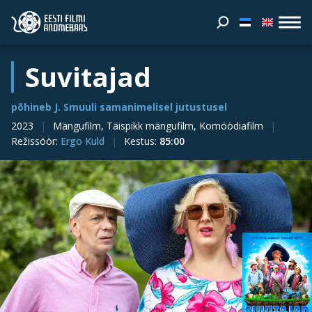
Suvitajad
põhineb J. Smuuli samanimelisel jutustusel
2023
Mängufilm, Täispikk mängufilm, Komöödiafilm
Režissöör
:
Ergo Kuld
Kestus
:
85:00