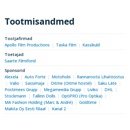
Tootmisandmed
Tootjafirmad
Apollo Film Productions
Taska Film
Kassikuld
Toetajad
Saarte Filmifond
Sponsorid
Alexela
Auto Forte
Motohobi
Rannarootsi Lihatööstus
Valio
Sassimaja
Oitme (Oitme hostel)
Saku Läte
Postimees Grupp
Megameedia Grupp
Liviko
DHL
Stockmann
Tallinn Dolls
OptiPRO (Pro Optika)
MA Fashion Holding (Marc & André)
Goldtime
Makita Oy Eesti filiaal
Kanal 2