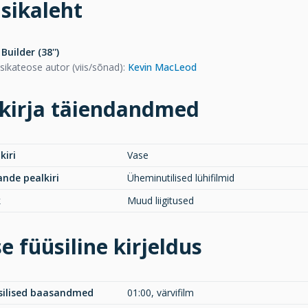
sikaleht
Builder (38'')
ikateose autor (viis/sõnad)
:
Kevin MacLeod
kirja täiendandmed
kiri
Vase
ande pealkiri
Üheminutilised lühifilmid
k
Muud liigitused
e füüsiline kirjeldus
üsilised baasandmed
01:00, värvifilm