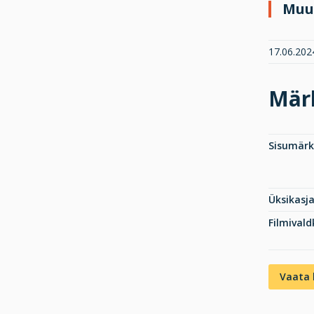
Muu
17.06.2024
Mär
Sisumär
Üksikasj
Filmival
Vaata 