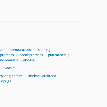
ed
loomeprotsess
looming
protsess
loomisprotsess
purustused
lne reaalsus
äkkviha
vaasid
epiloogiga film
ilmekad karakterid
a lõpuga