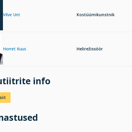
Vilve Unt
Kostüümikunstnik
Horret Kuus
Helirežissöör
tiitrite info
iit
inastused