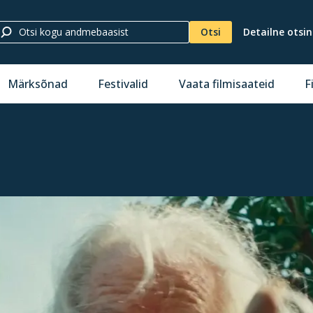
Otsi
Detailne otsi
Märksõnad
Festivalid
Vaata filmisaateid
F