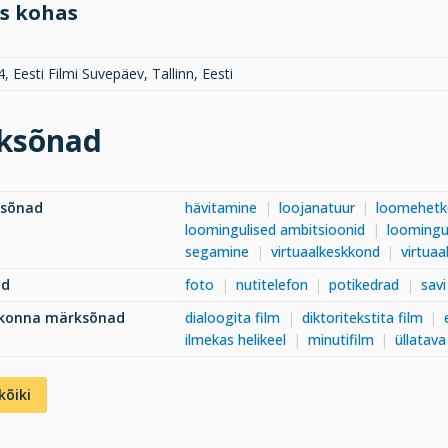
s kohas
, Eesti Filmi Suvepäev, Tallinn, Eesti
ksõnad
ksõnad
hävitamine
loojanatuur
loomehetk
loomingulised ambitsioonid
loomingu
segamine
virtuaalkeskkond
virtuaa
ad
foto
nutitelefon
potikedrad
savi
dkonna märksõnad
dialoogita film
diktoritekstita film
ilmekas helikeel
minutifilm
üllatav
kõiki