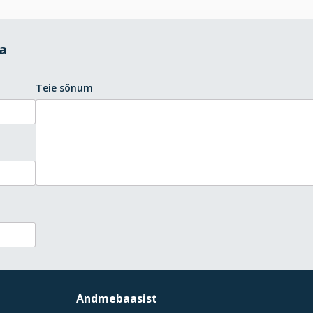
da
Teie sõnum
Andmebaasist