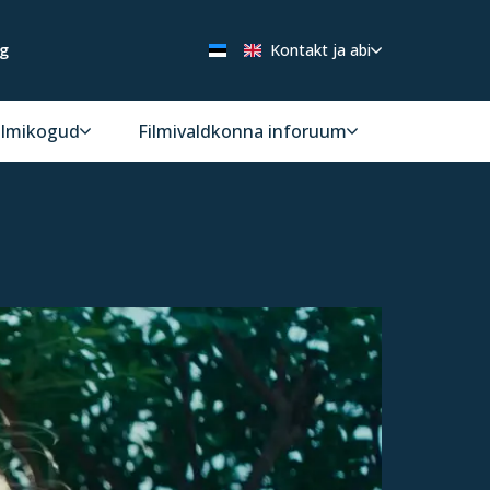
ng
Kontakt ja abi
ilmikogud
Filmivaldkonna inforuum