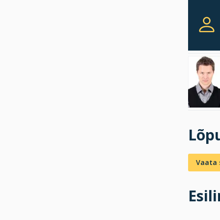
Lõpu
Vaata s
Esil