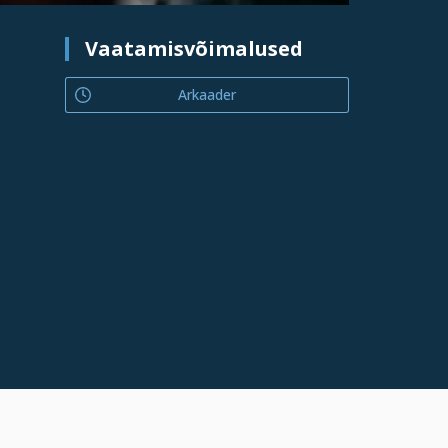
Vaatamisvõimalused
Arkaader