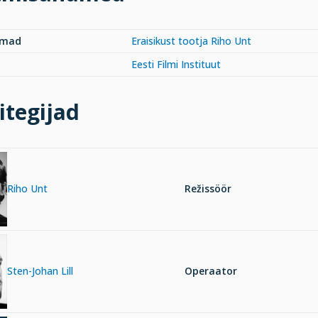
rmad
Eraisikust tootja Riho Unt
Eesti Filmi Instituut
itegijad
Riho Unt
Režissöör
Sten-Johan Lill
Operaator