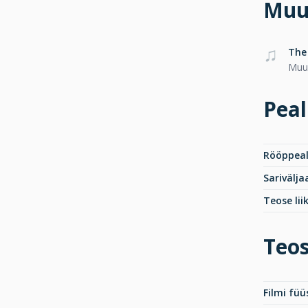
Muu
The 
Muus
Peal
Rööppeal
Sarivälja
Teose lii
Teos
Filmi fü