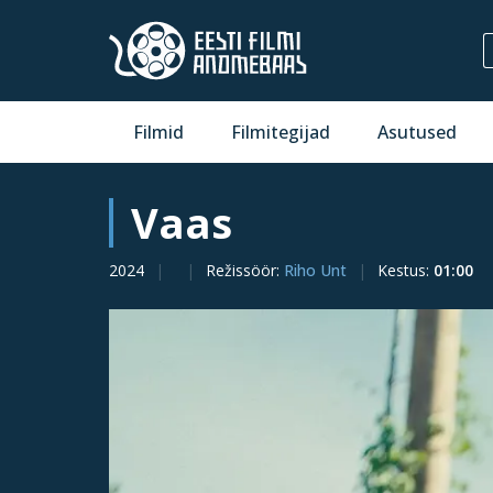
Filmid
Filmitegijad
Asutused
Vaas
2024
Režissöör
:
Riho Unt
Kestus
:
01:00