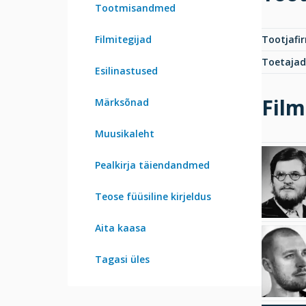
Tootmisandmed
Filmitegijad
Tootjafi
Toetajad
Esilinastused
Film
Märksõnad
Muusikaleht
Pealkirja täiendandmed
Teose füüsiline kirjeldus
Aita kaasa
Tagasi üles