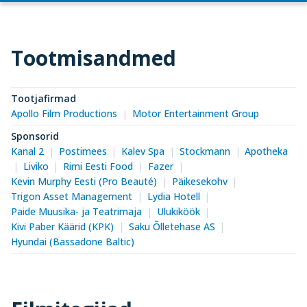
Tootmisandmed
Tootjafirmad
Apollo Film Productions
Motor Entertainment Group
Sponsorid
Kanal 2
Postimees
Kalev Spa
Stockmann
Apotheka
Liviko
Rimi Eesti Food
Fazer
Kevin Murphy Eesti (Pro Beauté)
Päikesekohv
Trigon Asset Management
Lydia Hotell
Paide Muusika- ja Teatrimaja
Ulukiköök
Kivi Paber Käärid (KPK)
Saku Õlletehase AS
Hyundai (Bassadone Baltic)