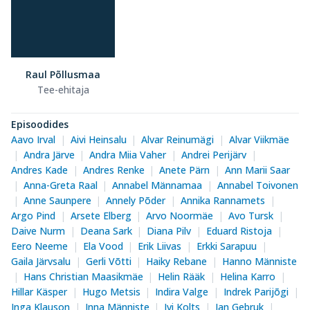
Raul Põllusmaa
Tee-ehitaja
Episoodides
Aavo Irval
Aivi Heinsalu
Alvar Reinumägi
Alvar Viikmäe
Andra Järve
Andra Miia Vaher
Andrei Perijärv
Andres Kade
Andres Renke
Anete Pärn
Ann Marii Saar
Anna-Greta Raal
Annabel Männamaa
Annabel Toivonen
Anne Saunpere
Annely Põder
Annika Rannamets
Argo Pind
Arsete Elberg
Arvo Noormäe
Avo Tursk
Daive Nurm
Deana Sark
Diana Pilv
Eduard Ristoja
Eero Neeme
Ela Vood
Erik Liivas
Erkki Sarapuu
Gaila Järvsalu
Gerli Võtti
Haiky Rebane
Hanno Männiste
Hans Christian Maasikmäe
Helin Rääk
Helina Karro
Hillar Käsper
Hugo Metsis
Indira Valge
Indrek Parijõgi
Inga Klauson
Inna Männiste
Ivi Kolts
Jan Gebruk