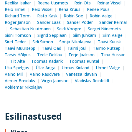
Reelika Isakar
Reena Uusmets
Rein Ots
Reinar Vissel
Reio Ermel
Reio Vissel
Rena Kruus
Renee Püüs
Richard Torm
Risto Kask
Robin Soe
Robin Valge
Roger Janson
Sander Laas
Sander Põder
Sander Reimal
Sebastian Nuutmann
Seidi Voogre
Sergei Niinemets
Sidni Tomson
Sigrid Sepplaan
Siim Juhkam
Siim Valge
Siret Teder
Sirli Siimon
Sonja Nikolajeva
Taavi Kuusk
Taavi Müürsepp
Taavi Oad
Taimi Jõul
Tarmo Pütsep
Tarvis Hõlpus
Teele Deklau
Terje Jaakson
Tiina Hussar
Tiit Alte
Toomas Kadarik
Toomas Runtal
Uku Sipelgas
Üllar Anga
Urmas Kiriland
Urmet Valge
Väino Miil
Väino Raudvere
Vanessa Idavain
Verner Breidaks
Virgo Jaansoo
Vladislav Reinfeldt
Voldemar Nikolajev
Esilinastused