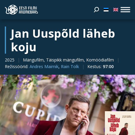
Jan Uuspõld läheb
koju
2025
Mängufilm, Täispikk mängufilm, Komöödiafilm
Režissöörid
:
Andres Maimik
,
Rain Tolk
Kestus
:
97:00