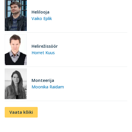
Helilooja
Vaiko Eplik
Helirežissöör
Horret Kuus
Monteerija
Moonika Raidam
Vaata kõiki