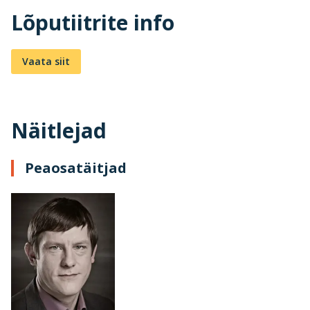
Lõputiitrite info
Vaata siit
Näitlejad
Peaosatäitjad