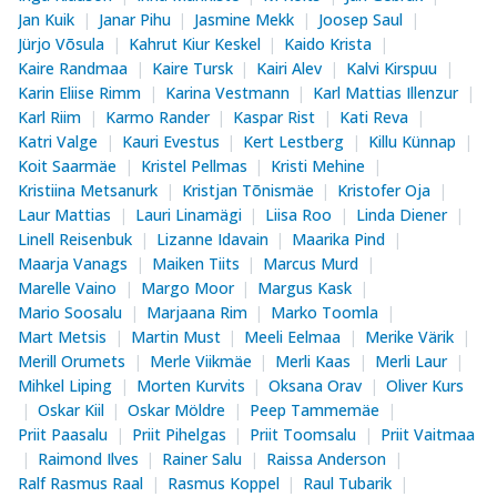
Jan Kuik
Janar Pihu
Jasmine Mekk
Joosep Saul
Jürjo Võsula
Kahrut Kiur Keskel
Kaido Krista
Kaire Randmaa
Kaire Tursk
Kairi Alev
Kalvi Kirspuu
Karin Eliise Rimm
Karina Vestmann
Karl Mattias Illenzur
Karl Riim
Karmo Rander
Kaspar Rist
Kati Reva
Katri Valge
Kauri Evestus
Kert Lestberg
Killu Künnap
Koit Saarmäe
Kristel Pellmas
Kristi Mehine
Kristiina Metsanurk
Kristjan Tõnismäe
Kristofer Oja
Laur Mattias
Lauri Linamägi
Liisa Roo
Linda Diener
Linell Reisenbuk
Lizanne Idavain
Maarika Pind
Maarja Vanags
Maiken Tiits
Marcus Murd
Marelle Vaino
Margo Moor
Margus Kask
Mario Soosalu
Marjaana Rim
Marko Toomla
Mart Metsis
Martin Must
Meeli Eelmaa
Merike Värik
Merill Orumets
Merle Viikmäe
Merli Kaas
Merli Laur
Mihkel Liping
Morten Kurvits
Oksana Orav
Oliver Kurs
Oskar Kiil
Oskar Möldre
Peep Tammemäe
Priit Paasalu
Priit Pihelgas
Priit Toomsalu
Priit Vaitmaa
Raimond Ilves
Rainer Salu
Raissa Anderson
Ralf Rasmus Raal
Rasmus Koppel
Raul Tubarik