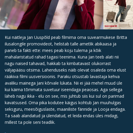
Kui näitleja Jan Uuspõld peab filmima oma suvearmukese Britta
ilusalongile promovideot, helistab talle ametlik abikaasa ja
paneb ta fakti ette: mees peab koju tulema ja kõik
mahalaristatud rahad tagasi teenima. Kuna Jan teeb alati nii
nagu naised tahavad, hakkab ta kimbatavast olukorrast
väljapääsu otsima. Lahenduseks näib olevat osaleda oma elust
rääkiva filmi uusversioonis. Paraku otsustab lavastaja kehva
avaliku mainega Jani kõrvale lükata. Nii ei jää mehel muud üle
kui käima tõmmata suvetuur iseendaga peaosas. Aga sellega
läheb nagu ikka - elu on see, mis juhtub siis kui sul on parimad
kavatsused. Oma pika kodutee käigus kohtub Jan muuhulgas
seksguru, meesõiguslaste, maaniliste fännide ja Looja endaga.
Ta saab alandatud ja ülendatud, et leida endas üles midagi,
millest ta pole seni teadlik.