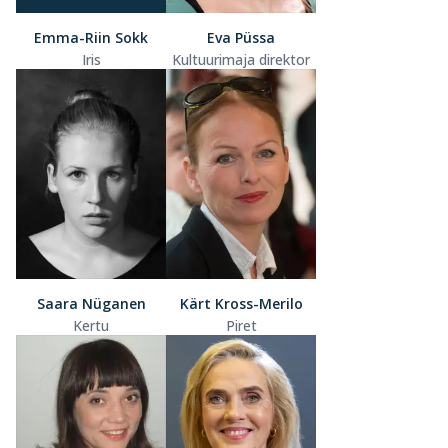
Emma-Riin Sokk
Eva Püssa
Iris
Kultuurimaja direktor
Saara Nüganen
Kärt Kross-Merilo
Kertu
Piret