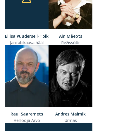
Eliisa Puudersell-Tolk
Ain Mäeots
Jani abikaasa hääl
Režissöör
Raul Saaremets
Andres Maimik
Helilooja Arvo
Urmas