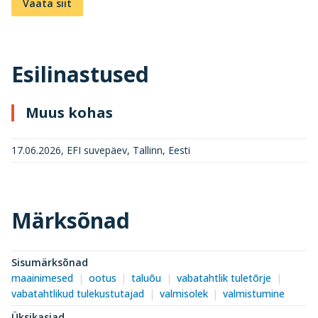
Vaata siit
Esilinastused
Muus kohas
17.06.2026, EFI suvepäev, Tallinn, Eesti
Märksõnad
Sisumärksõnad
maainimesed
ootus
taluõu
vabatahtlik tuletõrje
vabatahtlikud tulekustutajad
valmisolek
valmistumine
Üksikasjad