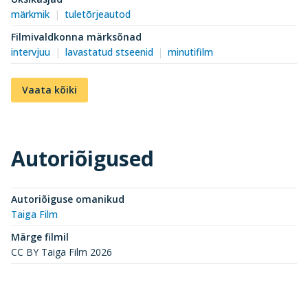
märkmik
tuletõrjeautod
Filmivaldkonna märksõnad
intervjuu
lavastatud stseenid
minutifilm
Vaata kõiki
Autoriõigused
Autoriõiguse omanikud
Taiga Film
Märge filmil
CC BY Taiga Film 2026