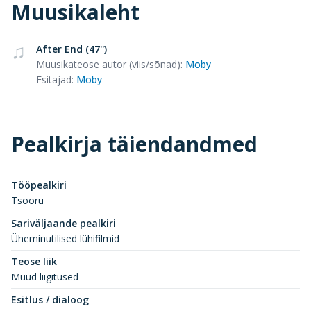
Muusikaleht
After End (47'')
Muusikateose autor (viis/sõnad)
:
Moby
Esitajad
:
Moby
Pealkirja täiendandmed
Tööpealkiri
Tsooru
Sariväljaande pealkiri
Üheminutilised lühifilmid
Teose liik
Muud liigitused
Esitlus / dialoog