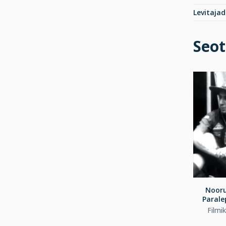
Levitajad
Seot
Noor
Parale
Filmi