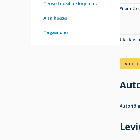
Teose füüsiline kirjeldus
Sisumär
Aita kaasa
Tagasi üles
Üksikasj
Vaata 
Auto
Autoriõi
Levi