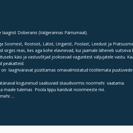
e laagrist Doberanis (Valgerannas Pärnumaal).
Soomest, Rootsist, Lätist, Ungarist, Poolast, Leedust ja Pratsusma
id sirges reas, kes aga kohe elavnevad, kui jaamale läheneb suitseva
ituseks käsi ja vastuvõtjad jooksevad vagunitest väljujatele vastu. 
d peakatteid.
rid" on laagriväravat püstitamas omavalmistatud töötlemata puutüvedes
innatänaval kogunenud saabuvaid skaudivormis noormehi vaatama.
da maale tulemas Poola lippu kandvat noormeeste rivi.
ehi: ...