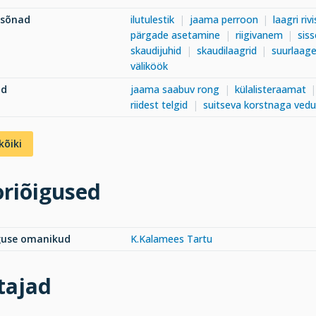
ksõnad
ilutulestik
jaama perroon
laagri riv
pärgade asetamine
riigivanem
sis
skaudijuhid
skaudilaagrid
suurlaage
väliköök
ad
jaama saabuv rong
külalisteraamat
riidest telgid
suitseva korstnaga vedu
kõiki
riõigused
guse omanikud
K.Kalamees Tartu
tajad