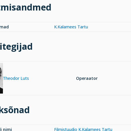
tmisandmed
rmad
K.Kalamees Tartu
itegijad
Theodor Luts
Operaator
ksõnad
i nimi
Filmistuudio K.Kalamees Tartu