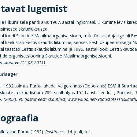
tavat lugemist
le liikumisele
pandi alus 1907. aastal Inglismaal. Liikumine levis kiire
esimesed skaudiüksused.
al loodi Skautide Maailmaorganisatsioon, mille üks asutajaliige oli
Ee
al keelustati Eestis skautlik liikumine, seoses Eesti okupeerimisega 
al taastati Eestis skautlik liikumine ja 1995. aastal loodi Eesti Skauti
utide organisatsioonina Skautide Maailmaorganisatsiooni.
w.skaut.ee (12.08.2011).
urlaager
ulil 1932 toimus Pärnu lähedal Valgerannas (Doberanis)
ESM II Suurla
s skaute ja skaudisõpru 789, sealhulgas 154 Lätist, Leedust, Poolast,
V. (2002). 90 aastat eesti skautlust, www.vaido.net/90aastateestiskautl
iograafia
llutavad Pärnu (1932).
Postimees
, 14. juuli, lk 1.