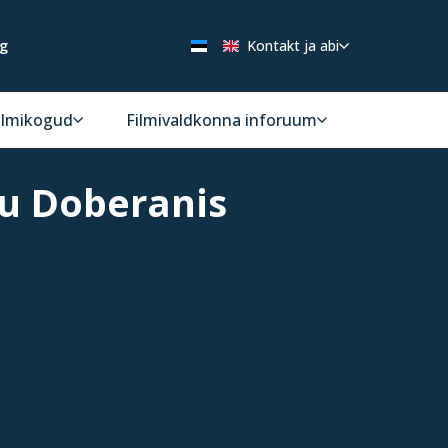
ng
Kontakt ja abi
ilmikogud
Filmivaldkonna inforuum
nu Doberanis