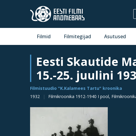
Filmid
Filmitegijad
Asutused
Eesti Skautide M
15.-25. juulini 19
Filmistuudio "K.Kalamees Tartu" kroonika
1932
Filmikroonika 1912-1940 I pool, Filmikroonik