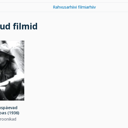
Rahvusarhiivi filmiarhiiv
ud filmid
uspäevad
pas (1936)
kroonikad