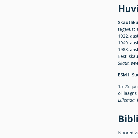
Huvi
Skautliku
tegevust 
1922. aast
1940. aast
1988. aast
Eesti ska
Skaut, ww
ESM II Su
15-25. ju
oli laagri
Lillemaa, 
Bibl
Noored va