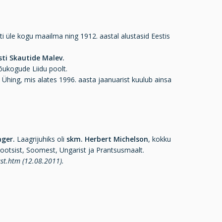
sti üle kogu maailma ning 1912. aastal alustasid Eestis
sti Skautide Malev.
Nõukogude Liidu poolt.
de Ühing, mis alates 1996. aasta jaanuarist kuulub ainsa
ager.
Laagrijuhiks oli
skm.
Herbert Michelson
, kokku
 Rootsist, Soomest, Ungarist ja Prantsusmaalt.
ust.htm (12.08.2011).