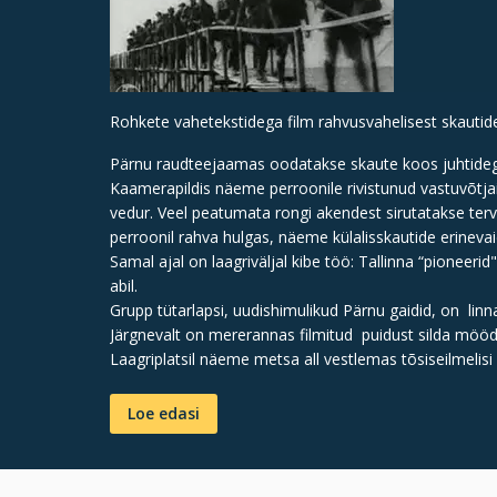
Rohkete vahetekstidega film rahvusvahelisest skautid
Pärnu raudteejaamas oodatakse skaute koos juhtidega 
Kaamerapildis näeme perroonile rivistunud vastuvõtja
vedur. Veel peatumata rongi akendest sirutatakse terv
perroonil rahva hulgas, näeme külalisskautide erinevai
Samal ajal on laagriväljal kibe töö: Tallinna “pionee
abil.
Grupp tütarlapsi, uudishimulikud Pärnu gaidid, on l
Järgnevalt on mererannas filmitud puidust silda möö
Laagriplatsil näeme metsa all vestlemas tõsiseilmelisi m
Loe edasi