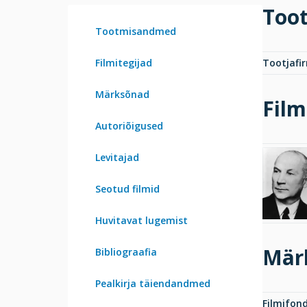
Too
Tootmisandmed
Filmitegijad
Tootjafi
Märksõnad
Film
Autoriõigused
Levitajad
Seotud filmid
Huvitavat lugemist
Mär
Bibliograafia
Pealkirja täiendandmed
Filmifond