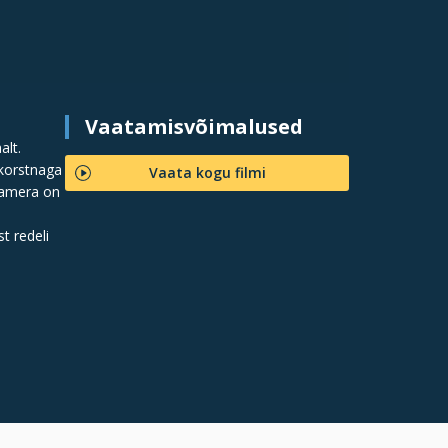
Vaatamisvõimalused
alt.
 korstnaga
Vaata kogu filmi
Kaamera on
t redeli