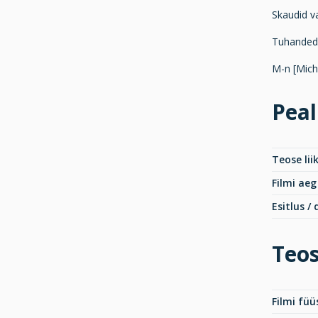
Skaudid v
Tuhanded
M-n [Miche
Peal
Teose lii
Filmi aeg
Esitlus /
Teos
Filmi fü