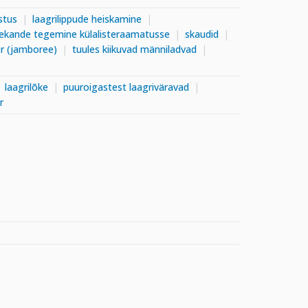
istus
laagrilippude heiskamine
sekande tegemine külalisteraamatusse
skaudid
r (jamboree)
tuules kiikuvad männiladvad
laagrilõke
puuroigastest laagriväravad
r