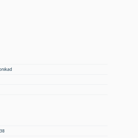
onikad
 38