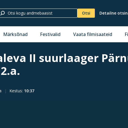
Otsi
Detailne otsi
Märksõnad
Festivalid
Vaata filmisaateid
F
aleva II suurlaager Pär
32.a.
a
Kestus
:
10:37