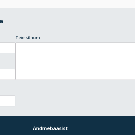
da
Teie sõnum
Andmebaasist