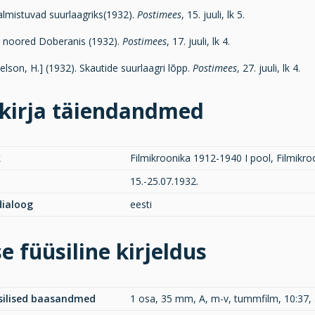
almistuvad suurlaagriks(1932).
Postimees
, 15. juuli, lk 5.
 noored Doberanis (1932).
Postimees
, 17. juuli, lk 4.
lson, H.] (1932). Skautide suurlaagri lõpp.
Postimees
, 27. juuli, lk 4.
kirja täiendandmed
k
Filmikroonika 1912-1940 I pool, Filmikro
15.-25.07.1932.
 dialoog
eesti
e füüsiline kirjeldus
üsilised baasandmed
1 osa, 35 mm, A, m-v, tummfilm, 10:37,