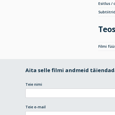
Esitlus /
Subtiitri
Teos
Filmi fü
Aita selle filmi andmeid täienda
Teie nimi
Teie e-mail