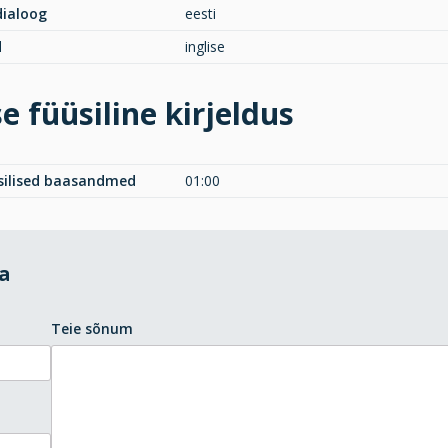
 dialoog
eesti
d
inglise
e füüsiline kirjeldus
üsilised baasandmed
01:00
da
Teie sõnum