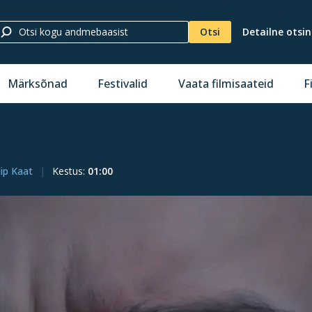
Otsi
Detailne otsi
Märksõnad
Festivalid
Vaata filmisaateid
F
lip Kaat
Kestus
:
01:00