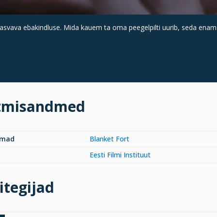
 kasvava ebakindluse. Mida kauem ta oma peegelpilti uurib, seda ena
tmisandmed
rmad
Blanket Fort
Eesti Filmi Instituut
itegijad