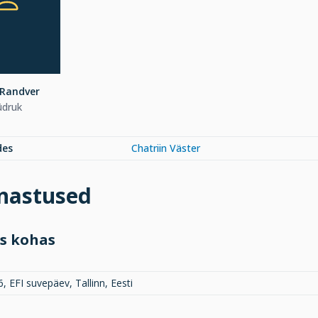
 Randver
üdruk
des
Chatriin Väster
inastused
s kohas
, EFI suvepäev, Tallinn, Eesti