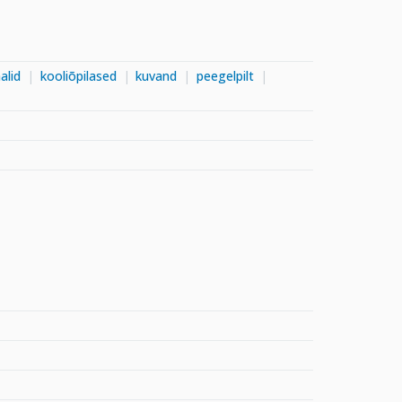
aalid
kooliõpilased
kuvand
peegelpilt