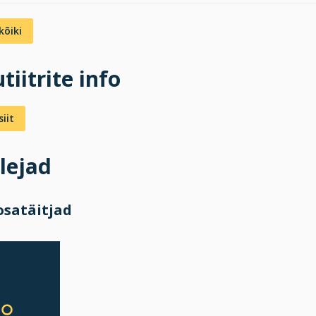
kõiki
tiitrite info
iit
lejad
osatäitjad