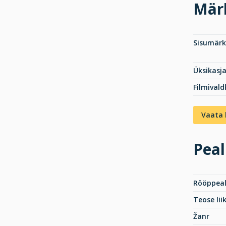
Mär
Sisumär
Üksikasj
Filmival
Vaata 
Peal
Rööppeal
Teose lii
Žanr