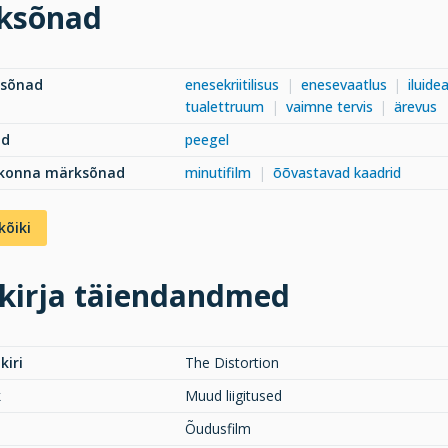
ksõnad
ksõnad
enesekriitilisus
enesevaatlus
iluide
tualettruum
vaimne tervis
ärevus
ad
peegel
dkonna märksõnad
minutifilm
õõvastavad kaadrid
kõiki
kirja täiendandmed
kiri
The Distortion
k
Muud liigitused
Õudusfilm