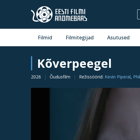
Filmid
Filmitegijad
Asutused
Kõverpeegel
2026
Õudusfilm
Režissöörid
:
Kevin Piperal
,
Phi