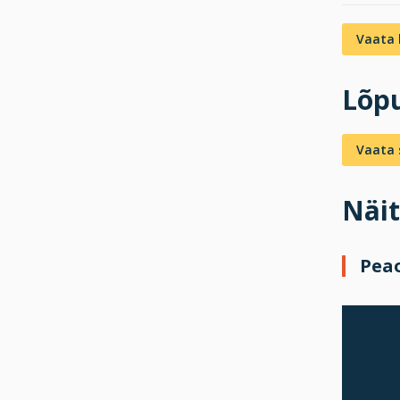
Vaata 
Lõpu
Vaata s
Näit
Pea