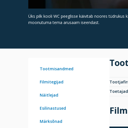
Üks pilk kooli WC peeglisse käivitab noores tüdrukus
moonutuma tema arusaam iseendast.
Too
Tootmisandmed
Filmitegijad
Tootjafi
Toetajad
Näitlejad
Film
Esilinastused
Märksõnad