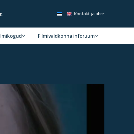
ng
Kontakt ja abi
ilmikogud
Filmivaldkonna inforuum