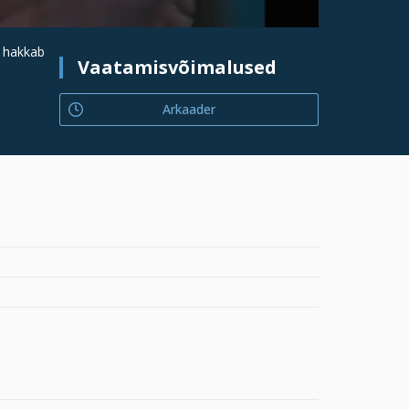
m hakkab
Vaatamisvõimalused
Arkaader