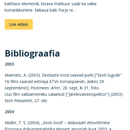
kahtlase elemendi, terava märkuse saab ka väike
korrarikkumine. Niikaua käib Purje re...
Loe edasi
Bibliograafia
2003
Maimets, A. (2003). Eestlaste lood saavad purki ["Eesti lugude"
16 filmi saavad eetriaja ETVs esmaspäeviti, alates 29.
septembrist].
Postimees: Arter
, 20. sept, lk 31, foto.
Uus film vallaametniku salaelust ["Järelevalveinspektor"] (2003).
Eesti Päevaleht
, 27. okt.
2004
Müller, T. S. (2004). „Eesti lood“ – kiiduväärt ettevõtmine
[Euroopa dokumentalistika ekspert arvustab kuut 2003. a.