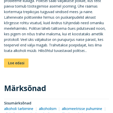
probleeme küllaga. Politsei saab väljakutse põllule, kus teist
päeva toimub töötegemise asemel jooming. Ühe räämas
kortermaja trepikojas tuiguvad vindised mees ja naine.
Lähenevate politseinike hirmus on puskaripudelid aknast
kõrgesse rohtu visatud, kuid Andrus tühjendab need omaniku
meelehärmiks. Politsei läheb talitsema õues pidutsevaid noori,
kes pigem on nõus trahvi maksma, kui et koostataks ametlik
protokoll. Veel üks väljakutse on purupurjus naise pärast, kes
teepervel end välja magab. Trahvitakse poepidajat, kes ilma
loata alkoholi müüb. Hilisõhtul tuvastavad politsei...
Loe edasi
Märksõnad
Sisumärksõnad
alkoholi tarbimine
alkoholism
alkomeetrisse puhumine