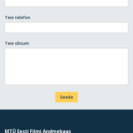
Teie telefon
Teie sõnum
Saada
MTÜ Eesti Filmi Andmebaas