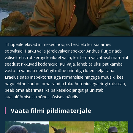
Tihtipeale elavad inimesed hoopis teist elu kui südames
sooviksid. Harku valla järelevalveinspektor Andrus Purje näeb
väliselt ehk rohkemgi kurikael välja, kui tema valvataval maa-alal
seadust rikkuvad kodanikud. Kui vaja, läheb ta üksi pätikamba
vastu ja väänab neil kõigil mõne minutiga käed selja taha.
Eraelus saab inspektorist aga romantilise hingega muusik, kes
nagu ehtne kauboi oma raudja täku Antoniusega ringi ratsutab,
peab oma altarimaaliks päikeseloojangut ja unistab
kaasalöömisest mõnes tõsises bändis.
Vaata filmi pildimaterjale