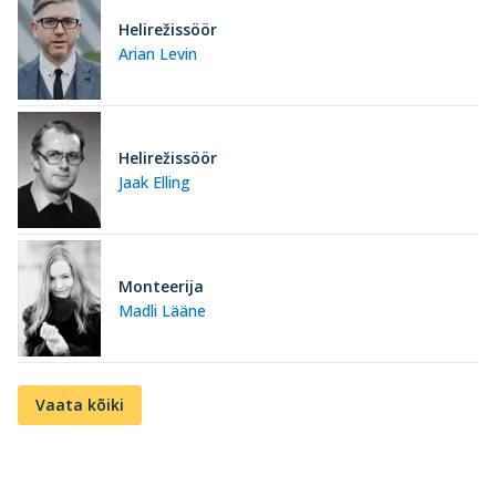
Helirežissöör
Arian Levin
Helirežissöör
Jaak Elling
Monteerija
Madli Lääne
Vaata kõiki