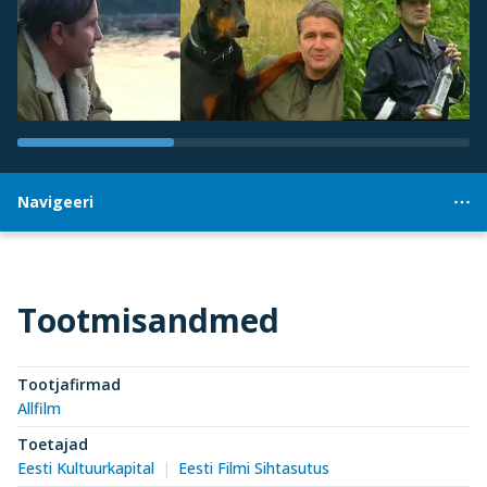
Navigeeri
Tootmisandmed
Tootjafirmad
Allfilm
Toetajad
Eesti Kultuurkapital
Eesti Filmi Sihtasutus