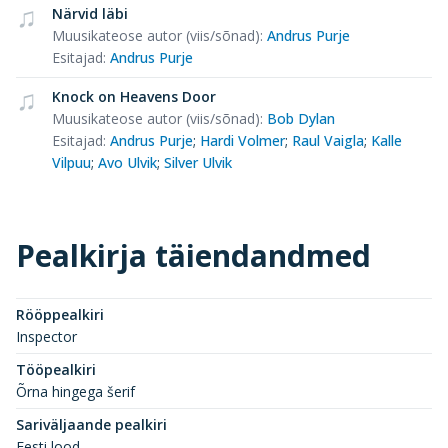
Närvid läbi
Muusikateose autor (viis/sõnad)
:
Andrus Purje
Esitajad
:
Andrus Purje
Knock on Heavens Door
Muusikateose autor (viis/sõnad)
:
Bob Dylan
Esitajad
:
Andrus Purje
;
Hardi Volmer
;
Raul Vaigla
;
Kalle
Vilpuu
;
Avo Ulvik
;
Silver Ulvik
Pealkirja täiendandmed
Rööppealkiri
Inspector
Tööpealkiri
Õrna hingega šerif
Sariväljaande pealkiri
Eesti lood