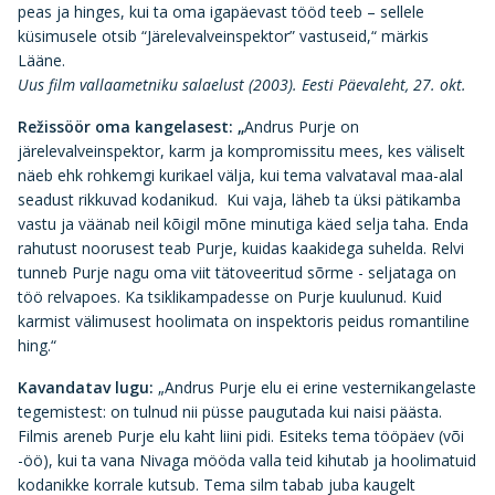
peas ja hinges, kui ta oma igapäevast tööd teeb – sellele
küsimusele otsib “Järelevalveinspektor” vastuseid,“ märkis
Lääne.
Uus film vallaametniku salaelust (2003). Eesti Päevaleht, 27. okt.
Režissöör oma kangelasest:
„
Andrus Purje on
järelevalveinspektor, karm ja kompromissitu mees, kes väliselt
näeb ehk rohkemgi kurikael välja, kui tema valvataval maa-alal
seadust rikkuvad kodanikud. Kui vaja, läheb ta üksi pätikamba
vastu ja väänab neil kõigil mõne minutiga käed selja taha. Enda
rahutust noorusest teab Purje, kuidas kaakidega suhelda. Relvi
tunneb Purje nagu oma viit tätoveeritud sõrme - seljataga on
töö relvapoes. Ka tsiklikampadesse on Purje kuulunud. Kuid
karmist välimusest hoolimata on inspektoris peidus romantiline
hing.“
Kavandatav lugu:
„Andrus Purje elu ei erine vesternikangelaste
tegemistest: on tulnud nii püsse paugutada kui naisi päästa.
Filmis areneb Purje elu kaht liini pidi. Esiteks tema tööpäev (või
-öö), kui ta vana Nivaga mööda valla teid kihutab ja hoolimatuid
kodanikke korrale kutsub. Tema silm tabab juba kaugelt