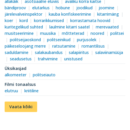
allakäik
asotsiaalne eluviis
avaliku korra kaitse
bändiproov
elutarkus
hobune
joodikud
joomine
järelevalveinspektor
kauba konfiskeerimine
kitarrimäng
koer
kord
korrarikkumised
korrastamata hoovid
kuritegelikud suhted
laulmine kitarri saatel
merevaated
musitseerimine
muusika
mõtteterad
noored
politsei
politseijaoskond
politseinikud
purjusolek
päikeseloojang merre
ratsutamine
romantilisus
saduldamine
salakaubandus
salapiiritus
salaviinamüüja
seadusetus
trahvimine
unistused
Üksikasjad
alkomeeter
politseiauto
Filmi tonaalsus
elutruu
kriitiline
Vaata kõiki