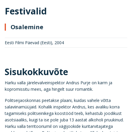
Festivalid
Osalemine
Eesti Filmi Päevad (Eesti)
,
2004
Sisukokkuvõte
Harku valla järelevalveinspektor Andrus Purje on karm ja
kopromissitu mees, aga hingelt suur romantik.
Politseijaoskonnas peetakse plaani, kuidas vahele võtta
salaviinamüüjaid. Kohalik inspektor Andrus, kes avaliku korra
tagamiseks politseinikega koostööd teeb, kehastub joodikust
asotsiaaliks, kuigi ta ise pole juba 13 aastat alkoholi pruukinud.
Harku valla territooriumil on vägijookide kuritarvitajatega