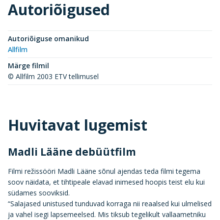
Autoriõigused
Autoriõiguse omanikud
Allfilm
Märge filmil
© Allfilm 2003 ETV tellimusel
Huvitavat lugemist
Madli Lääne debüütfilm
Filmi režissööri Madli Lääne sõnul ajendas teda filmi tegema
soov näidata, et tihtipeale elavad inimesed hoopis teist elu kui
südames sooviksid.
“Salajased unistused tunduvad korraga nii reaalsed kui ulmelised
ja vahel isegi lapsemeelsed. Mis tiksub tegelikult vallaametniku