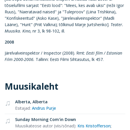
tõsielufilmi sarjast "Eesti lood": "Mees, kes avab uksi" (režii Igor
Ruus), "Naeratavad naised" ja "Tuleproov" (Liina Trishkina),
"Konfiskeeritud" (Asko Kase), "Järelevalveinspektor" (Madli
Lääne), "Hunt" (Priit Valkna); tõlkinud Marje Jurtshenko].
Teater.
Muusika. Kino,
nr 3, lk 98-102, ill.
2008
Järelvalveinspektor / Inspector (2008). Rmt:
Eesti film / Estonian
Film 2000-2006.
Tallinn: Eesti Filmi Sihtasutus, lk 457.
Muusikaleht
Alberta, Alberta
Esitajad
:
Andrus Purje
Sunday Morning Com'in Down
Muusikateose autor (viis/sõnad)
:
Kris Kristofferson
;