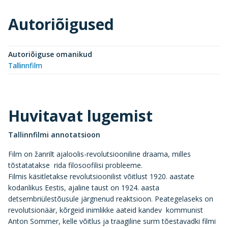
Autoriõigused
Autoriõiguse omanikud
Tallinnfilm
Huvitavat lugemist
Tallinnfilmi annotatsioon
Film on žanrilt ajaloolis-revolutsiooniline draama, milles
tõstatatakse rida filosoofilisi probleeme.
Filmis käsitletakse revolutsioonilist võitlust 1920. aastate
kodanlikus Eestis, ajaline taust on 1924. aasta
detsembriülestõusule järgnenud reaktsioon. Peategelaseks on
revolutsionäär, kõrgeid inimlikke aateid kandev kommunist
Anton Sommer, kelle võitlus ja traagiline surm tõestavadki filmi