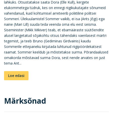
lahkuks. Otsustatakse saata Dora (Elle Kull), kergete
elukommetega tüdruk, kes on ennegi riigikukutajate sõnumeid
vahendanud, kuid kohtumisel arreteerib poliitiline politsei
Sommeri. Ülekuulamistel Sommer vaikib, ei isa (Ants Jõgi) ega
naine (Mari Lill) suuda teda veenda oma elu eest seisma.
Siseminister (Mikk Mikiver) teab, et ebamääraste süütõendite
alusel langetatud sõjakohtu otsus tähendaks vaenlasest märtri
tegemist, ja teeb Bruno (Gediminas Girdvainis) kaudu
Sommerile ettepaneku kirjutada luhtunud riigipöördekatsest
raamat. Sommer keeldub ja mõistetakse surma. Põrandaalused
omakorda mõistavad surma Dora, sest nende arvates on just
tema Ant...
Loe edasi
Märksõnad