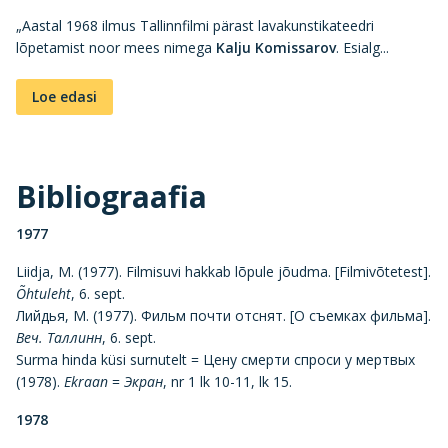
„Aastal 1968 ilmus Tallinnfilmi pärast lavakunstikateedri
lõpetamist noor mees nimega
Kalju Komissarov
. Esialg...
Loe edasi
Bibliograafia
1977
Liidja, M. (1977). Filmisuvi hakkab lõpule jõudma. [Filmivõtetest].
Õhtuleht
, 6. sept.
Лийдья, M. (1977). Фильм почти отснят. [О съемках фильма].
Веч. Таллинн
, 6. sept.
Surma hinda küsi surnutelt = Цену смерти спроси у мертвых
(1978).
Ekraan
=
Экран
, nr 1 lk 10-11, lk 15.
1978