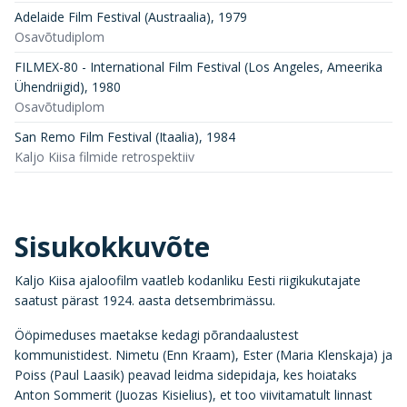
Adelaide Film Festival (Austraalia)
,
1979
Osavõtudiplom
FILMEX-80 - International Film Festival (Los Angeles, Ameerika
Ühendriigid)
,
1980
Osavõtudiplom
San Remo Film Festival (Itaalia)
,
1984
Kaljo Kiisa filmide retrospektiiv
Sisukokkuvõte
Kaljo Kiisa ajaloofilm vaatleb kodanliku Eesti riigikukutajate
saatust pärast 1924. aasta detsembrimässu.
Ööpimeduses maetakse kedagi põrandaalustest
kommunistidest. Nimetu (Enn Kraam), Ester (Maria Klenskaja) ja
Poiss (Paul Laasik) peavad leidma sidepidaja, kes hoiataks
Anton Sommerit (Juozas Kisielius), et too viivitamatult linnast