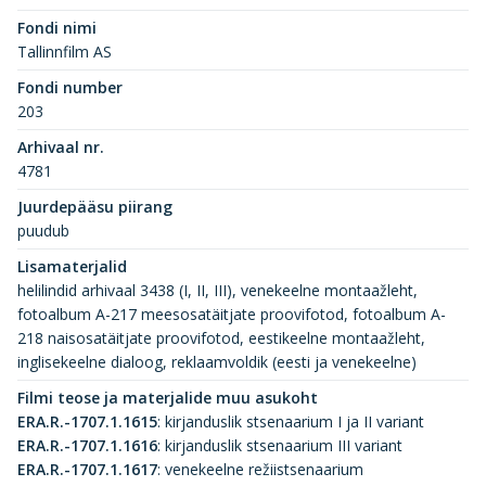
Fondi nimi
Tallinnfilm AS
Fondi number
203
Arhivaal nr.
4781
Juurdepääsu piirang
puudub
Lisamaterjalid
helilindid arhivaal 3438 (I, II, III), venekeelne montaažleht,
fotoalbum A-217 meesosatäitjate proovifotod, fotoalbum A-
218 naisosatäitjate proovifotod, eestikeelne montaažleht,
inglisekeelne dialoog, reklaamvoldik (eesti ja venekeelne)
Filmi teose ja materjalide muu asukoht
ERA.R.-1707.1.1615
:
kirjanduslik stsenaarium I ja II variant
ERA.R.-1707.1.1616
:
kirjanduslik stsenaarium III variant
ERA.R.-1707.1.1617
:
venekeelne režiistsenaarium