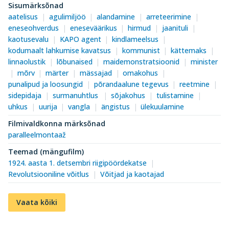
Sisumärksõnad
aatelisus
agulimiljöö
alandamine
arreteerimine
eneseohverdus
eneseväärikus
hirmud
jaanituli
kaotusevalu
KAPO agent
kindlameelsus
kodumaalt lahkumise kavatsus
kommunist
kättemaks
linnaolustik
lõbunaised
maidemonstratsioonid
minister
mõrv
märter
mässajad
omakohus
punalipud ja loosungid
põrandaalune tegevus
reetmine
sidepidaja
surmanuhtlus
sõjakohus
tulistamine
uhkus
uurija
vangla
ängistus
ülekuulamine
Filmivaldkonna märksõnad
paralleelmontaaž
Teemad (mängufilm)
1924. aasta 1. detsembri riigipöördekatse
Revolutsiooniline võitlus
Võitjad ja kaotajad
Vaata kõiki