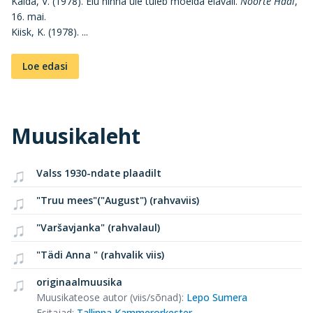
Kаldа, V. (1978). Еlu hinna üle tuleb mõelda elavail.
Noorte Hääl
,
16. mai.
Kiisk, K. (1978). ...
Loe edasi
Muusikaleht
Valss 1930-ndate plaadilt
"Truu mees"("August") (rahvaviis)
"Varšavjanka" (rahvalaul)
"Tädi Anna " (rahvalik viis)
originaalmuusika
Muusikateose autor (viis/sõnad)
:
Lepo Sumera
Esitajad
:
Tallinna Kammerorkester