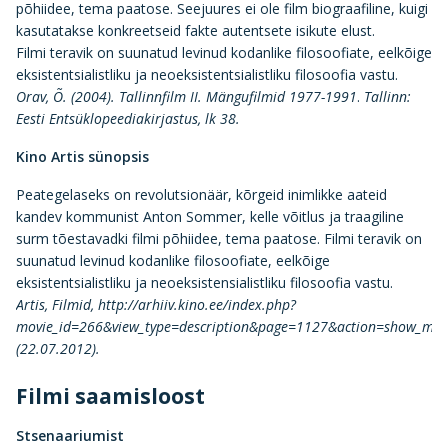
põhiidee, tema paatose. Seejuures ei ole film biograafiline, kuigi
kasutatakse konkreetseid fakte autentsete isikute elust.
Filmi teravik on suunatud levinud kodanlike filosoofiate, eelkõige
eksistentsialistliku ja neoeksistentsialistliku filosoofia vastu.
Orav, Õ. (2004).
Tallinnfilm II. Mängufilmid 1977-1991
.
Tallinn:
Eesti Entsüklopeediakirjastus, lk 38.
Kino Artis sünopsis
Peategelaseks on revolutsionäär, kõrgeid inimlikke aateid
kandev kommunist Anton Sommer, kelle võitlus ja traagiline
surm tõestavadki filmi põhiidee, tema paatose. Filmi teravik on
suunatud levinud kodanlike filosoofiate, eelkõige
eksistentsialistliku ja neoeksistensialistliku filosoofia vastu.
Artis, Filmid, http://arhiiv.kino.ee/index.php?
movie_id=266&view_type=description&page=1127&action=show_movi
(22.07.2012).
Filmi saamisloost
Stsenaariumist