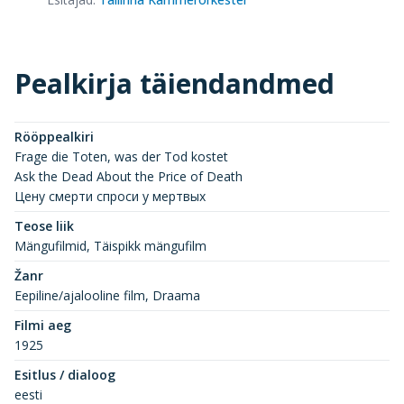
Pealkirja täiendandmed
Rööppealkiri
Frage die Toten, was der Tod kostet
Ask the Dead About the Price of Death
Цену смерти спроси у мертвых
Teose liik
Mängufilmid, Täispikk mängufilm
Žanr
Eepiline/ajalooline film, Draama
Filmi aeg
1925
Esitlus / dialoog
eesti