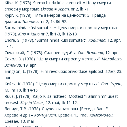
Kiisk, K. (1978). Surma hinda küsi surnutelt = Цену смерти
спроси у мертвых.
Ekraan
=
Экран,
nr 2, lk 71.
Кург, K. (1978). Пять вечеров на ценности: З. Правда
диалога.
Таллини
, nr 2, 1k 86-92.
Surma hinda küsi surnutelt = Цену смерти спроси у мертвых
(1978).
Kino
=
Кино
nr 7, lk 1-3, lk 12-13.
Endre, S. (1978). “Surma hinda küsi surnutelt”.
Kodumaa,
12. apr,
lk 1.
Скульский, Г. (1978). Сильнее судьбы
. Сов. Эстония
, 12. apr.
Сокол, Э. (1978). “Цену смерти спроси у мертвых”.
Молодежь
Эстонии
, 19. apr.
Eringson, L. (1978). Film revolutsioonivõitluse ajaloost.
Edasi,
23.
аpr.
Кийск, K. (1978). “Цену смерти спроси у мертвых
”. Сов. Экран
,
М, nr 10, lk 14-15.
Ruus, J. (1978). Kаljо Kiisa ristteed: Mõtteid “Tallinnfilmi” uuest
teosest.
Sirp ja Vasar
, 12. mai, lk 11-12.
Левчук, T.B. (1978). Лауреаты названы. [Беседа. Зап. Е.
Хорева и др.] –
Коммунист
, Ереван, 13. mai,
Комсомолец
,
Ереван, 13. mai.