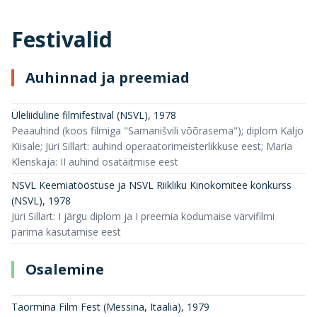
Festivalid
Auhinnad ja preemiad
Üleliiduline filmifestival (NSVL)
,
1978
Peaauhind (koos filmiga "Samanišvili võõrasema"); diplom Kaljo
Kiisale; Jüri Sillart: auhind operaatorimeisterlikkuse eest; Maria
Klenskaja: II auhind osatäitmise eest
NSVL Keemiatööstuse ja NSVL Riikliku Kinokomitee konkurss
(NSVL)
,
1978
Jüri Sillart: I järgu diplom ja I preemia kodumaise värvifilmi
parima kasutamise eest
Osalemine
Taormina Film Fest (Messina, Itaalia)
,
1979