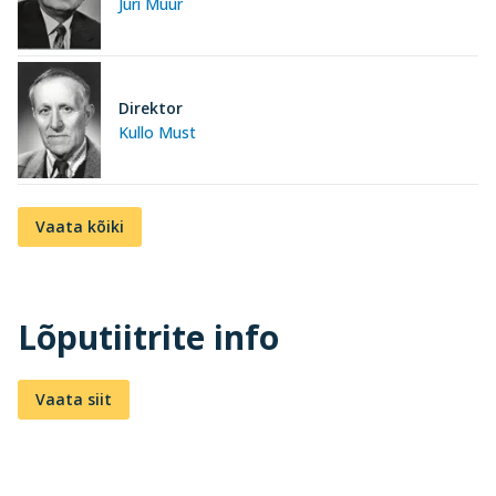
Jüri Müür
Direktor
Kullo Must
Vaata kõiki
Lõputiitrite info
Vaata siit