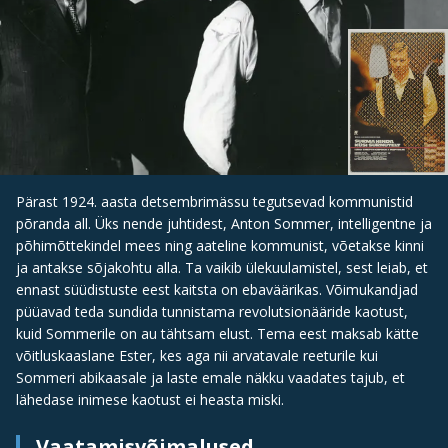
Pärast 1924. aasta detsembrimässu tegutsevad kommunistid
põranda all. Üks nende juhtidest, Anton Sommer, intelligentne ja
põhimõttekindel mees ning aateline kommunist, võetakse kinni
ja antakse sõjakohtu alla. Ta vaikib ülekuulamistel, sest leiab, et
ennast süüdistuste eest kaitsta on ebaväärikas. Võimukandjad
püüavad teda sundida tunnistama revolutsionääride kaotust,
kuid Sommerile on au tähtsam elust. Tema eest maksab kätte
võitluskaaslane Ester, kes aga nii arvatavale reeturile kui
Sommeri abikaasale ja laste emale näkku vaadates tajub, et
lähedase inimese kaotust ei heasta miski.
Vaatamisvõimalused