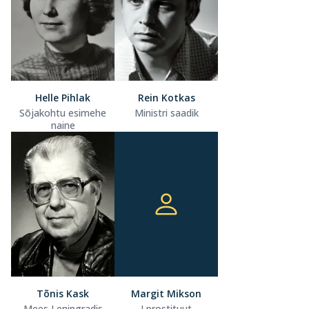
Helle Pihlak
Rein Kotkas
Sõjakohtu esimehe
Ministri saadik
naine
Tõnis Kask
Margit Mikson
Mees Leningradis
I prostituut