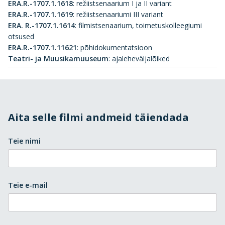
ERA.R.-1707.1.1618
:
režiistsenaarium I ja II variant
ERA.R.-1707.1.1619
:
režiistsenaariumi III variant
ERA. R.-1707.1.1614
:
filmistsenaarium, toimetuskolleegiumi
otsused
ERA.R.-1707.1.11621
:
põhidokumentatsioon
Teatri- ja Muusikamuuseum
:
ajaleheväljalõiked
Aita selle filmi andmeid täiendada
Teie nimi
Teie e-mail