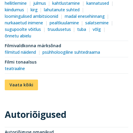
hellitlemine
julmus
kahtlustamine
kannatused
kiindumus
kirg
lahutanute suhted
loomingulised ambitsioonid
madal enesehinnang
nurkaaetud inimene
pealtkuulamine
salatsemine
sugupoolte võitlus
truudusetus
tuba
võlg
õnnetu abielu
Filmivaldkonna märksõnad
filmitud näidend
psühholoogiline suhtedraama
Filmi tonaalsus
teatraalne
Vaata kõiki
Autoriõigused
Autoriõiguse omanikud