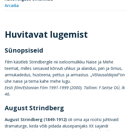
Arcadia
Huvitavat lugemist
Sünopsiseid
Film käsitleb Strindbergile nii iseloomulikku Naise ja Mehe
teemat, milles seisavad kõrvuti uhkus ja alandus, piin ja õrnus,
armukadedus, hüsteeria, pettus ja armastus. „
Võlausaldajad“
on
ühe naise ja tema kahe mehe lugu.
Eesti film/Estonian Film 1991-1999 (2000). Tallinn: F-Seitse OÜ, lk
46.
August Strindberg
August Strindberg (1849-1912)
oli oma aja rootsi juhtivaid
dramaturge, keda võib pidada alusepanijaks XX sajandi