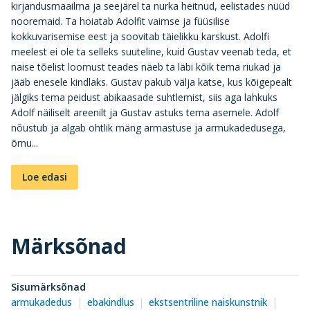
kirjandusmaailma ja seejärel ta nurka heitnud, eelistades nüüd
nooremaid. Ta hoiatab Adolfit vaimse ja füüsilise
kokkuvarisemise eest ja soovitab täielikku karskust. Adolfi
meelest ei ole ta selleks suuteline, kuid Gustav veenab teda, et
naise tõelist loomust teades näeb ta läbi kõik tema riukad ja
jääb enesele kindlaks. Gustav pakub välja katse, kus kõigepealt
jälgiks tema peidust abikaasade suhtlemist, siis aga lahkuks
Adolf näiliselt areenilt ja Gustav astuks tema asemele. Adolf
nõustub ja algab ohtlik mäng armastuse ja armukadedusega,
õrnu...
Loe edasi
Märksõnad
Sisumärksõnad
armukadedus
ebakindlus
ekstsentriline naiskunstnik