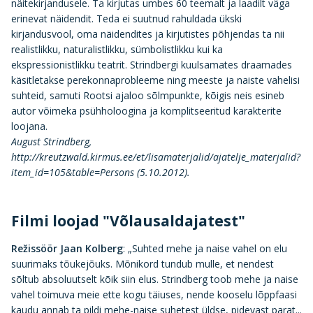
näitekirjandusele. Ta kirjutas umbes 60 teemalt ja laadilt väga
erinevat näidendit. Teda ei suutnud rahuldada ükski
kirjandusvool, oma näidendites ja kirjutistes põhjendas ta nii
realistlikku, naturalistlikku, sümbolistlikku kui ka
ekspressionistlikku teatrit. Strindbergi kuulsamates draamades
käsitletakse perekonnaprobleeme ning meeste ja naiste vahelisi
suhteid, samuti Rootsi ajaloo sõlmpunkte, kõigis neis esineb
autor võimeka psühholoogina ja komplitseeritud karakterite
loojana.
August Strindberg,
http://kreutzwald.kirmus.ee/et/lisamaterjalid/ajatelje_materjalid?
item_id=105&table=Persons (5.10.2012).
Filmi loojad "Võlausaldajatest"
Režissöör Jaan Kolberg
: „Suhted mehe ja naise vahel on elu
suurimaks tõukejõuks. Mõnikord tundub mulle, et nendest
sõltub absoluutselt kõik siin elus. Strindberg toob mehe ja naise
vahel toimuva meie ette kogu täiuses, nende kooselu lõppfaasi
kaudu annab ta pildi mehe-naise suhetest üldse, pidevast parat...