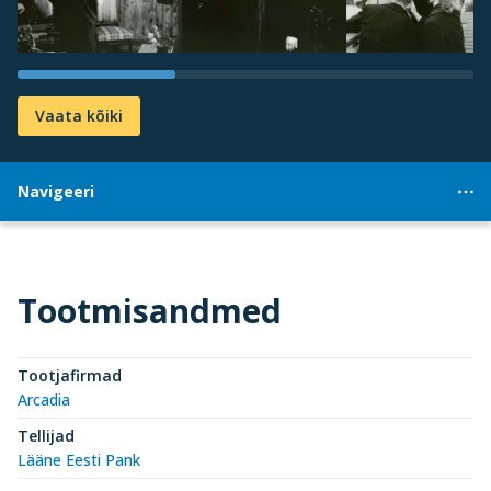
Vaata kõiki
Navigeeri
Tootmisandmed
Tootjafirmad
Arcadia
Tellijad
Lääne Eesti Pank