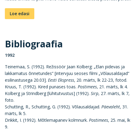
Loe edasi
Bibliograafia
1992
Teinemaa, S. (1992). Režissöör Jaan Kolberg: „Elan pidevas ja
lakkamatus õnnetundes” [intervjuu seoses filmi „Võlausaldajad”
esilinastusega 20.03].
Eesti Ekspress
, 20. märts, lk 22-23, fotod.
Kruus, T. (1992). Kired punases toas.
Postimees
, 21. märts, lk 4.
Kolberg ja Strindberg [lühitutvustus] (1992).
Sirp
, 27. märts, lk 7,
foto.
Schutting, R., Schutting, G. (1992). Võlausaldajad.
Päevaleht
, 31.
märts, lk 5.
Drikkit, I. (1992). Mõtlemapanev kolmnurk.
Postimees
, 25. mai, lk
9.