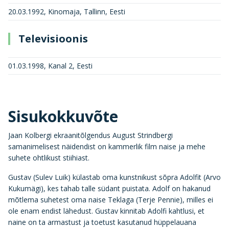
20.03.1992, Kinomaja, Tallinn, Eesti
Televisioonis
01.03.1998, Kanal 2, Eesti
Sisukokkuvõte
Jaan Kolbergi ekraanitõlgendus August Strindbergi
samanimelisest näidendist on kammerlik film naise ja mehe
suhete ohtlikust stiihiast.
Gustav (Sulev Luik) külastab oma kunstnikust sõpra Adolfit (Arvo
Kukumägi), kes tahab talle südant puistata. Adolf on hakanud
mõtlema suhetest oma naise Teklaga (Terje Pennie), milles ei
ole enam endist lähedust. Gustav kinnitab Adolfi kahtlusi, et
naine on ta armastust ja toetust kasutanud hüppelauana