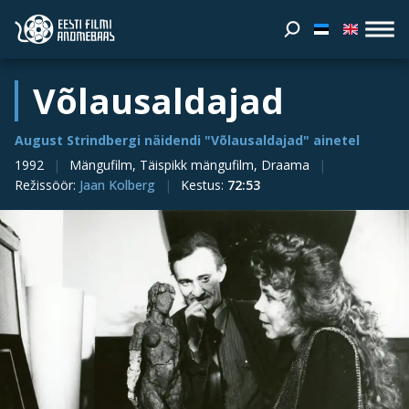
Võlausaldajad
August Strindbergi näidendi "Võlausaldajad" ainetel
1992
Mängufilm, Täispikk mängufilm, Draama
Režissöör
:
Jaan Kolberg
Kestus
:
72:53