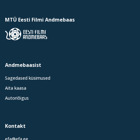
MTÜ Eesti Filmi Andmebaas
Andmebaasist
Sagedased küsimused
Aita kaasa
Autoriõigus
Kontakt
efa@efa.ee