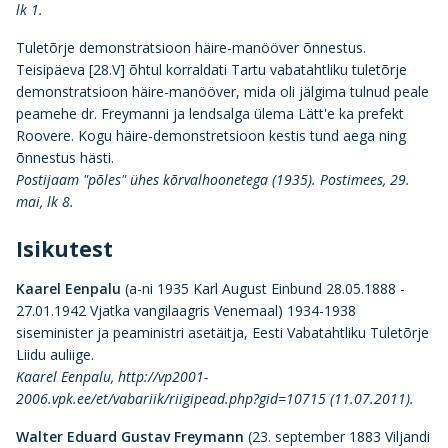
lk 1.
Tuletõrje demonstratsioon häire-manööver õnnestus.
Teisipäeva [28.V] õhtul korraldati Tartu vabatahtliku tuletõrje
demonstratsioon häire-manööver, mida oli jälgima tulnud peale
peamehe dr. Freymanni ja lendsalga ülema Lätt'e ka prefekt
Roovere. Kogu häire-demonstretsioon kestis tund aega ning
õnnestus hästi.
Postijaam "põles" ühes kõrvalhoonetega (1935). Postimees, 29.
mai, lk 8.
Isikutest
Kaarel Eenpalu
(a-ni 1935 Karl August Einbund 28.05.1888 -
27.01.1942 Vjatka vangilaagris Venemaal) 1934-1938
siseminister ja peaministri asetäitja, Eesti Vabatahtliku Tuletõrje
Liidu auliige.
Kaarel Eenpalu, http://vp2001-
2006.vpk.ee/et/vabariik/riigipead.php?gid=10715 (11.07.2011).
Walter Eduard Gustav Freymann
(23. september 1883 Viljandi