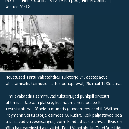
1935
Filmikroonika 1912-1940 I pool, Filmikroonika
Kestus
:
01:12
Pidustused Tartu Vabatahtliku Tuletõrje 71. aastapäeva
tähistamiseks toimusid Tartus pühapäeval, 26. mail 1935. aastal.
Filmi avakaadris sammuvad tuletõrjujad puhkpilliorkestri
juhtimisel Raekoja platsile, kus näeme neid peatselt
ülesrivistatuna. Kõneleja mundris (aupeamees dr.phil. Walther
Freymann või tuletõrje esimees O. Rütli?). Kõik paljastavad pea
ja seisavad valveseisangus, vormikandjad saluteerivad. Rivis on
näha ka peaministri asetäitjat, Eesti Vabatahtliku Tuletõrje Liidu