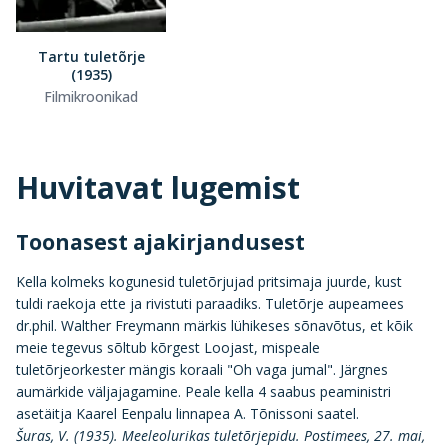
Tartu tuletõrje
(1935)
Filmikroonikad
Huvitavat lugemist
Toonasest ajakirjandusest
Kella kolmeks kogunesid tuletõrjujad pritsimaja juurde, kust
tuldi raekoja ette ja rivistuti paraadiks. Tuletõrje aupeamees
dr.phil. Walther Freymann märkis lühikeses sõnavõtus, et kõik
meie tegevus sõltub kõrgest Loojast, mispeale
tuletõrjeorkester mängis koraali "Oh vaga jumal". Järgnes
aumärkide väljajagamine. Peale kella 4 saabus peaministri
asetäitja Kaarel Eenpalu linnapea A. Tõnissoni saatel.
Šuras, V. (1935). Meeleolurikas tuletõrjepidu. Postimees, 27. mai,