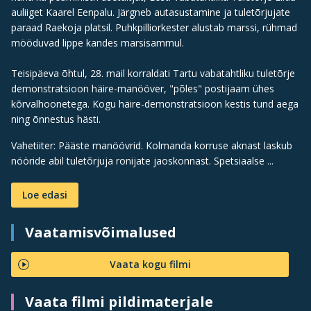
auliiget Kaarel Eenpalu. Järgneb autasustamine ja tuletõrjujate
paraad Raekoja platsil. Puhkpilliorkester alustab marssi, rühmad
mööduvad lippe kandes marsisammul.
Teisipäeva õhtul, 28. mail korraldati Tartu vabatahtliku tuletõrje
demonstratsioon häire-manööver, "põles" postijaam ühes
kõrvalhoonetega. Kogu häire-demonstratsioon kestis tund aega
ning õnnestus hästi.
Vahetiiter: Pääste manöövrid. Kolmanda korruse aknast laskub
nööride abil tuletõrjuja ronijate jaoskonnast. Spetsiaalse ...
Loe edasi
Vaatamisvõimalused
Vaata kogu filmi
Vaata filmi pildimaterjale