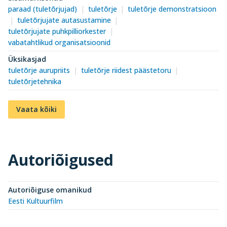
paraad (tuletõrjujad)
tuletõrje
tuletõrje demonstratsioon
tuletõrjujate autasustamine
tuletõrjujate puhkpilliorkester
vabatahtlikud organisatsioonid
Üksikasjad
tuletõrje aurupriits
tuletõrje riidest päästetoru
tuletõrjetehnika
Vaata kõiki
Autoriõigused
Autoriõiguse omanikud
Eesti Kultuurfilm