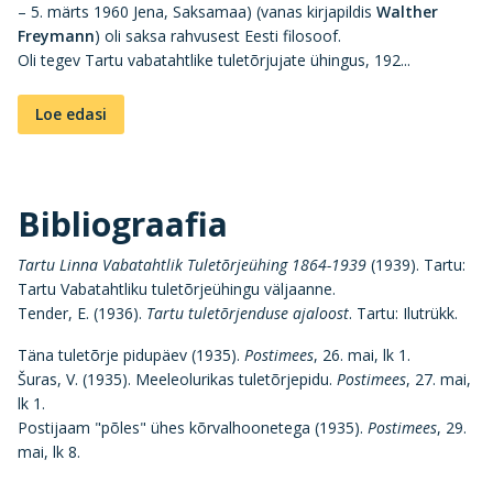
– 5. märts 1960 Jena, Saksamaa) (vanas kirjapildis
Walther
Freymann
) oli saksa rahvusest Eesti filosoof.
Oli tegev Tartu vabatahtlike tuletõrjujate ühingus, 192...
Loe edasi
Bibliograafia
Tartu Linna Vabatahtlik Tuletõrjeühing 1864-1939
(1939). Tartu:
Tartu Vabatahtliku tuletõrjeühingu väljaanne.
Tender, E. (1936).
Tartu tuletõrjenduse ajaloost
. Tartu: Ilutrükk.
Täna tuletõrje pidupäev (1935).
Postimees
, 26. mai, lk 1.
Šuras, V. (1935). Meeleolurikas tuletõrjepidu.
Postimees
, 27. mai,
lk 1.
Postijaam "põles" ühes kõrvalhoonetega (1935).
Postimees
, 29.
mai, lk 8.