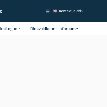
ng
Kontakt ja abi
ilmikogud
Filmivaldkonna inforuum