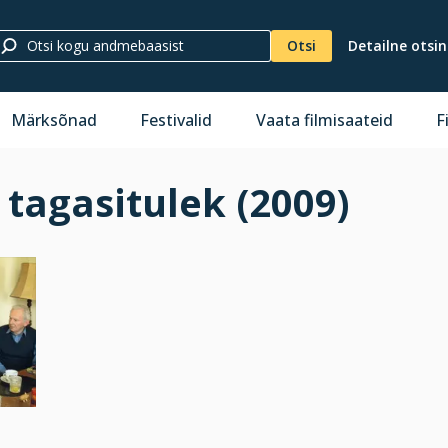
Otsi
Detailne otsi
Märksõnad
Festivalid
Vaata filmisaateid
F
 tagasitulek (2009)