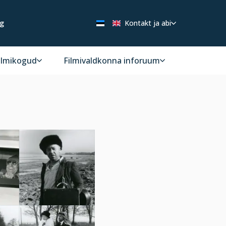
ng
Kontakt ja abi
ilmikogud
Filmivaldkonna inforuum