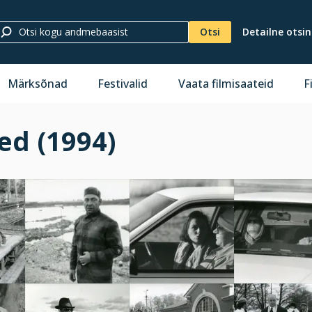
Otsi
Detailne otsi
Märksõnad
Festivalid
Vaata filmisaateid
F
d (1994)