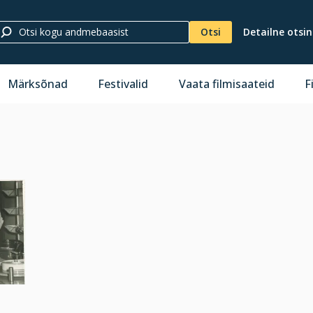
Otsi
Detailne otsi
Märksõnad
Festivalid
Vaata filmisaateid
F