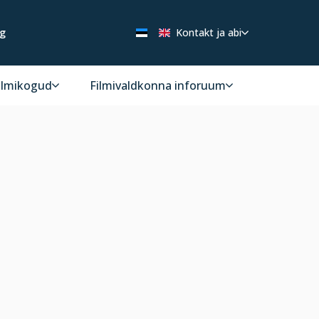
ng
Kontakt ja abi
ilmikogud
Filmivaldkonna inforuum