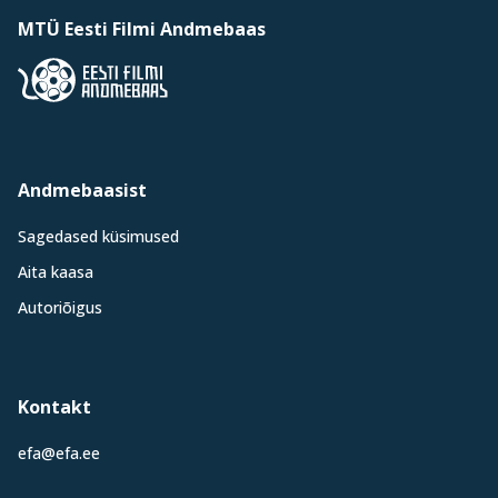
MTÜ Eesti Filmi Andmebaas
Andmebaasist
Sagedased küsimused
Aita kaasa
Autoriõigus
Kontakt
efa@efa.ee