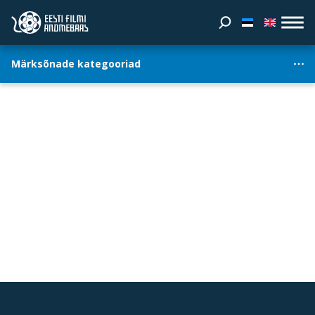
Märksõnade kategooriad