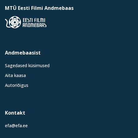
MTÜ Eesti Filmi Andmebaas
Andmebaasist
Sagedased küsimused
Aita kaasa
Autoriõigus
Kontakt
efa@efa.ee